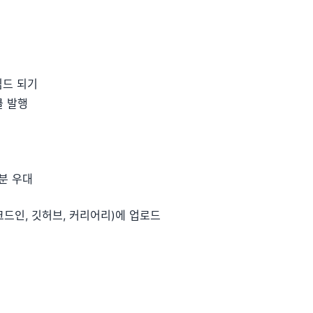
임드 되기
클 발행
 분 우대
크드인, 깃허브, 커리어리)에 업로드