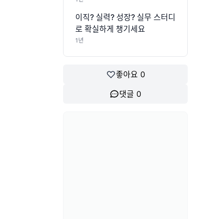
이직? 실력? 성장? 실무 스터디
로 확실하게 챙기세요
1년
좋아요
0
댓글
0