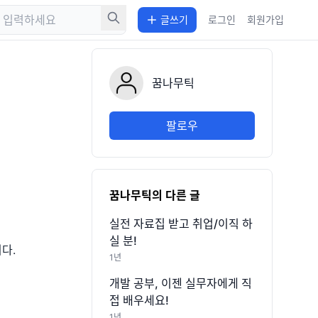
글쓰기
글쓰기
로그인
로그인
회원가입
회원가입
꿈나무틱
팔로우
꿈나무틱
의 다른
글
실전 자료집 받고 취업/이직 하
실 분!
다.
1년
개발 공부, 이젠 실무자에게 직
접 배우세요!
1년