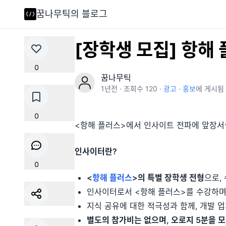
꿈나무틱의 블로그
꿈나무틱의 블로그
[장학생 모집] 항해
0
꿈나무틱
1년
전 · 조회수
120
·
광고 · 홍보
에 게시됨
0
<항해 플러스>에서 인사이트 전파에 앞장서
인사이터란?
0
<
항해 플러스
>의 특별 장학생 전형
으로,
인사이터로서 <항해 플러스>를 수강하며 
지식 공유에 대한 적극성과 함께, 개발 
별도의 참가비는 없으며, 오로지 5분을 