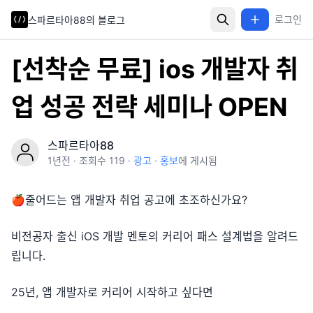
로그인
로그인
스파르타아88의 블로그
스파르타아88의 블로그
[선착순 무료] ios 개발자 취
업 성공 전략 세미나 OPEN
스파르타아88
1년
전 · 조회수
119
·
광고 · 홍보
에 게시됨
🍎줄어드는 앱 개발자 취업 공고에 초조하신가요?
비전공자 출신 iOS 개발 멘토의 커리어 패스 설계법을 알려드
립니다.
25년, 앱 개발자로 커리어 시작하고 싶다면