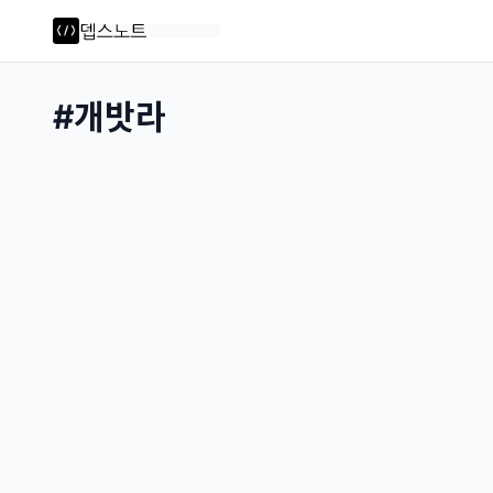
#
개밧라