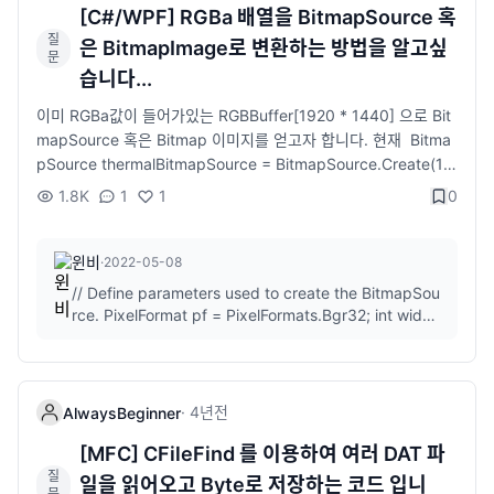
[C#/WPF] RGBa 배열을 BitmapSource 혹
질
은 BitmapImage로 변환하는 방법을 알고싶
문
습니다...
이미 RGBa값이 들어가있는 RGBBuffer[1920 * 1440] 으로 Bit
mapSource 혹은 Bitmap 이미지를 얻고자 합니다. 현재 Bitma
pSource thermalBitmapSource = BitmapSource.Create(19
20, 1440, 96, 96, PixelFormats.Bgra32, null, RGBBuffer, 1
1.8K
1
1
0
920/ PixelFormats.Bgra32.BitsPerPixel); 을 하였으나 Syste
m.ArgumentException: &#39;값이 예상 범위를 벗어났습니다
&#39; 라는 에러가 나오고 있습니다. 위 문에 어떤 점이 잘못된
윈비
·
2022-05-08
것인지 혹은 위 방법 말고 다른 방법이 있는지 조언을 구하고 싶습
// Define parameters used to create the BitmapSou
니다..
rce. PixelFormat pf = PixelFormats.Bgr32; int width
= 200; int height = 200; int rawStride = (width * pf.
BitsPerPixel + 7) / 8; byte[] rawImage ...
·
4년
전
AlwaysBeginner
[MFC] CFileFind 를 이용하여 여러 DAT 파
질
일을 읽어오고 Byte로 저장하는 코드 입니
문