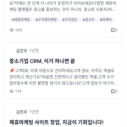
비용 부담 없이 효율적인 마케팅이 가능합니다!■ 제휴마케팅 운
요?이제는 한 단계 더 나아가 운영자가 되어보세요!다양한 제휴마
보세요!
영사는 어떻게 수익을 창출하나요?광고주와 마케터 간 수익 분배
케팅 플랫폼은 광고를 홍보하는 것이 아니라, 광고와 사용자(파트
시 일정 중개 수수료를 받는 방식입니다.즉, 마케팅 성과가 발생할
너)를 연결하는 시스템을 운영하는 것입니다.그리고 이 시스템을
#
제휴마케팅
#
수익형마케팅
#
수익정산
#
광고주
#
마케터
때마다 운영사는 수익을 창출할 수 있습니다!□ 수익 구조 예시:광
운영하는 사람은 플랫폼 수수료를 통해 지속적인 수익을 창출할
고주가 1건당 10만원을 지급할 경우운영사가 중개 수수료 10%를
수 있습니다.왜 제휴마케팅 플랫폼 창업할까요?□ 초기 투자 부담
169
0
받으면 1건당 1만 원의 수익 발생■ 광고주 &amp; 마케터 영입 방
이 적다 → 오프라인 매장과 달리 임대료나 재고 부담 없음□ 운영
법□ 광고주 확보 방법＊다양한 광고주 커뮤니티에서 홍보＊광고
효율성이 높다 → 자동화된 시스템으로 24시간 수익 창출 가능□
분류별 카페에서 홍보 (예: 대출 광고라면 대출 상담사 모임 홍보)
지속적인 수익 모델 → 광고주와 파트너가 늘어날수록 수익 극대
·
1년
전
김진우
＊구글 &amp; 페이스북 키워드 광고 진행 (예: 대출 광고라면 '대
화지금도 많은 사람들이 광고를 공유하며 수익을 얻고 있습니다.
출 DB 수집' 관련 키워드 광고)□ 마케터 확보 방법＊마케터가 모
하지만 더 큰 수익을 원한다면, 파트너가 아닌 운영자가 되어야 합
중소기업 CRM, 이거 하나면 끝
여 있는 제휴마케팅 커뮤니티에서 홍보＊CPA(성과 기반 광고) 관
니다.※ 제휴마케팅 플랫폼 소개 : http://sseye.com/view_ipart
📌 고객DB, 이제 자동으로 관리하세요고객 정보, 아직도 엑셀로
련 사이트에서 모집이런 전략을 활용하면 광고주와 마케터를 효과
ner.html※ 제휴마케팅 플랫폼 샘플마케터 샘플 : http://cpav2.s
관리하고 계신가요?처음엔 간편하다고 생각했던 엑셀,고객 수가
적으로 확보할 수 있습니다!■ 제휴마케팅 대표적인 성공 사례제
seye.com/ (tests/1111)광고주 샘플 : http://cpav2.sseye.co
많아질수록 이런 불편함 생기지 않으셨나요?고객 정보가 여기저기
휴마케팅은 이미 많은 기업이 활용하는 효과적인 마케팅 방식입니
m/partners_advertiser/ (test/1111)관리자 샘플 : http://cpav
흩어져서 찾기 힘들고중복 등록이나 오타로 데이터가 엉망이 되며
다.대표적인 플랫폼으로는 다음과 같은 업체가 있습니다.□ 텐핑
2.sseye.com/partners_admin/ (admin/1111)※ 제휴마케팅 플
174
0
직원 간 실시간 공유가 어렵고상담 이력이나 메모가 누락되기 일
□ 링크프라이스□ 리플알바□ 디비디비딥이미 검증된 성공 모델,
랫폼 문의· 전화 : 070-8875-0050 (10:00~19:00 - 토/일 휴무
쑤...이제는 자동화된 CRM 시스템으로고객정보 등록 → 상담기록
우리도 도입해볼 차례입니다!■ 제휴마케팅 플랫폼 소개 및 샘플
| 점심시간 12:30 ~ 13:30)· 네이트온 : u2n99_master@nate.c
관리 → 이력조회 → 팀 공유까지한 번에 해결해보세요.✔ 실시간
□ 제휴마케팅 솔루션 소개 : http://sseye.com/view_ipartner.h
om· 이메일 : u2n99_master@nate.com
·
1년
전
김진우
고객DB 등록/검색✔ 상담내역, 메모 관리✔ 태그 기능으로 고객
tml□ 제휴마케팅 정산 플랫폼 샘플마케터 샘플 : http://cpav3.s
분류 마케팅✔ 중복 입력 방지✔ 상담원 권한 설정✔ 필요 시 문
seye.com/ (tests/1111)광고주 샘플 : http://cpav3.sseye.co
제휴마케팅 사이트 창업, 지금이 기회입니다!
자/알림톡 발송 연동 가능샘플페이지 보기 👉 http://100.sseye.