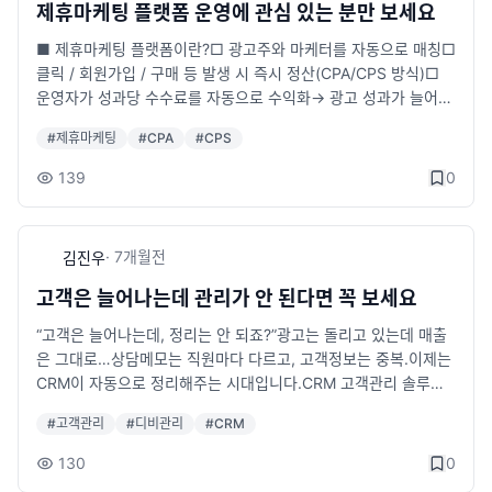
매출 구조를 바꾸고 싶은 사업자눈여겨보셨던 솔루션이 있다면이
제휴마케팅 플랫폼 운영에 관심 있는 분만 보세요
트너 가입 관리2️⃣ 파트너별 홍보 링크3️⃣ 판매 성과 확인4️⃣ 파트
번 설 할인 기회를 절대 놓치지 마세요.지금 도입하면✔ 비용은 줄
너 관리 기능파트너스 프로그램을 운영하시는 분들에게도움이 될
■ 제휴마케팅 플랫폼이란?□ 광고주와 마케터를 자동으로 매칭□
이고✔ 운영은 편해지고✔ 성과는 더 빨라집니다.설 명절 동안만
수 있는 솔루션입니다.-----------------------------------------
클릭 / 회원가입 / 구매 등 발생 시 즉시 정산(CPA/CPS 방식)□
누릴 수 있는 특별한 혜택으로풍성하고 성공적인 한 해를 시작하
관심 있으신 분들은 언제든지 문의 주세요.■ 상담 및 문의홈페이
운영자가 성과당 수수료를 자동으로 수익화→ 광고 성과가 늘어날
세요.■ 구매 상담 안내구매문의 : https://sseye.com/inquiry.ht
지 : https://sseye.com전화 : 070-8875-0050 (10:00~19:0
수록 시스템이 대신 돈을 벌어주는 구조■ 주요 기능□ 광고주 · 마
ml전화 : 070-8875-0050카카오톡 :http://pf.kakao.com/_hx
0, 주말 제외)네이트온 : u2n99_master@nate.com이메일 : u2
#
제휴마케팅
#
CPA
#
CPS
케터 회원가입/관리 시스템□ 클릭/가입/구매 실시간 통계 대시보
fjVC/chatE-mail : u2n99_master@nate.com
n99_master@nate.com카카오톡 : http://pf.kakao.com/_hxfj
드□ 전환 기반 자동 정산 시스템(CPA/CPS)□ 운영자 전용 관리
139
0
VC/chat
자 페이지(정산·통계·회원관리)■ 이런 분께 추천드립니다□ 광고
대행사 / 마케팅 회사□ 플랫폼·커뮤니티 운영자□ 자동 수익화 시
스템 구축 희망자□ 보험·대출·교육·헬스케어 등 DB 기반 사업자
·
7개월
전
김진우
□ 쇼핑몰 판매 중계 사업자■ 실제 샘플 페이지마케터 : https://c
pav3.sseye.com/ (tests/1111)광고주 : https://cpav3.sseye.
고객은 늘어나는데 관리가 안 된다면 꼭 보세요
com/partners_advertiser/ (test/1111)관리자 : https://cpav3.
“고객은 늘어나는데, 정리는 안 되죠?”광고는 돌리고 있는데 매출
sseye.com/partners_admin/ (admin/1111)시스템 설명 : http
은 그대로…상담메모는 직원마다 다르고, 고객정보는 중복.이제는
s://sseye.com/view_ipartner.html■ 상담 및 문의전화 : 070-
CRM이 자동으로 정리해주는 시대입니다.CRM 고객관리 솔루션
8875-0050 (10:00~19:00, 주말 제외)네이트온 : u2n99_mas
하나면고객 등록부터 상담이력까지 자동 정리직원이 바뀌어도 정
ter@nate.com이메일 : u2n99_master@nate.com카카오톡 : h
#
고객관리
#
디비관리
#
CRM
보는 그대로엑셀 없이도 고객 태그·검색 가능문자·알림톡 발송, 유
ttp://pf.kakao.com/_hxfjVC/chat
입분석까지 한번에!고객을 데이터가 아닌 ‘매출자산’으로 관리하세
130
0
요.관리만 바꿔도 매출이 달라집니다.□ 샘플 보기: https://1000.