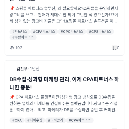
션 (30% 할인)– 리뷰/게시물 필요한 기업과 알바 회원을 연결– S
NS/블로그 마케팅 하시는 분들에겐 유용할 것 같아요📌 이벤트
📌 쇼핑몰 파트너스 솔루션, 왜 필요할까요?쇼핑몰을 운영하면서
기간 : 2025년 8월 25일 ~ 10월 2일혹시 관심 있으신 분들은 여
광고비를 쓰고도 판매가 제대로 안 되어 고민한 적 있으신가요?이
기 참고하세요 👇👉 상상의눈 솔루션 : https://sseye.com/문의
제 성과 없는 광고비 지출은 그만!쇼핑몰 파트너스 솔루션을 이용
는 홈페이지나 카톡 채널로 하면 빠른 답변 받으실 수 있습니다.카
하면, 상품이 실제로 판매될 때만 수수료를 지급하는 방식으로 비
#
파트너스
#
CPA파트너스
#
CPC파트너스
#
CPS파트너스
톡: http://pf.kakao.com/_hxfjVC/chat
용은 절감하고, 매출은 극대화할 수 있습니다.아마존, 쿠팡 같은 대
#
쿠팡파트너스
형 쇼핑몰도 파트너스 시스템을 운영하며 큰 성과를 내고 있습니
다.이제 우리 쇼핑몰도 이 방식을 도입해보세요!📌 쇼핑몰 파트너
192
0
스 솔루션, 누가 내 상품을 판매하나요?쇼핑몰 운영자가 직접 광고
하지 않아도 됩니다! 마케터(광고 홍보 전문가) 들이 제품을 대신
홍보해 주기 때문이죠.✅ 블로그, 유튜브, SNS 등 다양한 채널에
·
1년
전
김진우
서 마케터들이 제품을 홍보해주고✅ 제품이 실제로 판매될 때만
커미션을 지급하는 방식이라 광고비 부담이 없음!그렇다면, 이런
DB수집·성과형 마케팅 관리, 이제 CPA파트너스 하
마케터들과 어떻게 연결될까요?📌 마케터와 쉽게 제휴하는 방법!
나면 충분!
걱정하지 마세요! 이미 많은 마케터들이 활동하는 사이트가 있습
니다.해당 사이트에 상품을 등록하면, 마케터들이 관심을 갖고 제
📌 CPA 파트너스 플랫폼이란?성과형 광고 방식으로 DB수집을
품을 홍보하기 시작합니다. 🙌즉, 쇼핑몰 운영자는 상품만 등록하
원하는 업체와 마케터를 연결해주는 플랫폼입니다.광고주는 직접
면 되고, 마케터들은 직접 홍보해서 수익을 창출하는 구조입니다.
홍보하지 않아도 되고, 마케터가 DB를 수집하면 승인 후 커미션을
운영자는 판매가 발생할 때만 커미션을 지급하면 되니 효율적이
지급하는 구조입니다.💡 왜 선택해야 하나요?직접 홍보 시 광고비
#
CPA
#
디비수집
#
디비관리
#
CPA파트너스
죠! 🎯📌 쇼핑몰 파트너스 솔루션의 주요 기능✅ 마케터들의 수
만 소모하고 성과가 없는 경우가 많음CPA 방식은 성과(승인된 D
익 통계 및 정산 관리✅ 홍보 코드 자동 생성 및 추적 기능✅ 간편
B) 에 대해서만 비용 지급 → 광고비 절감다수의 마케터 네트워크