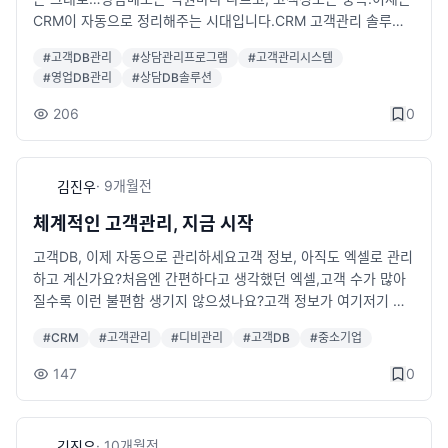
제외)네이트온 : u2n99_master@nate.com이메일 : u2n99_ma
CRM이 자동으로 정리해주는 시대입니다.CRM 고객관리 솔루션
ster@nate.com카카오톡 : http://pf.kakao.com/_hxfjVC/chat
하나면고객 등록부터 상담이력까지 자동 정리직원이 바뀌어도 정
#
고객DB관리
#
상담관리프로그램
#
고객관리시스템
보는 그대로엑셀 없이도 고객 태그·검색 가능문자·알림톡 발송, 유
#
영업DB관리
#
상담DB솔루션
입분석까지 한번에!고객을 데이터가 아닌 ‘매출자산’으로 관리하세
요.관리만 바꿔도 매출이 달라집니다.□ 샘플 보기: https://1000.
206
0
sseye.com/□ 기능 안내: https://sseye.com/view_dbmanag
er.html□ 문의 : 070-8875-0050□ 카카오톡 : https://pf.kak
ao.com/_hxfjVC
·
9개월
전
김진우
체계적인 고객관리, 지금 시작
고객DB, 이제 자동으로 관리하세요고객 정보, 아직도 엑셀로 관리
하고 계신가요?처음엔 간편하다고 생각했던 엑셀,고객 수가 많아
질수록 이런 불편함 생기지 않으셨나요?고객 정보가 여기저기 흩
어져서 찾기 힘들고중복 등록이나 오타로 데이터가 엉망이 되며직
#
CRM
#
고객관리
#
디비관리
#
고객DB
#
중소기업
원 간 실시간 공유가 어렵고상담 이력이나 메모가 누락되기 일쑤...
이제는 자동화된 CRM 시스템으로고객정보 등록 → 상담기록 관
147
0
리 → 이력조회 → 팀 공유까지한 번에 해결해보세요.✔ 실시간 고
객DB 등록/검색✔ 상담내역, 메모 관리✔ 태그 기능으로 고객 분
류 마케팅✔ 중복 입력 방지✔ 상담원 권한 설정✔ 필요 시 문자/
·
10개월
전
김진우