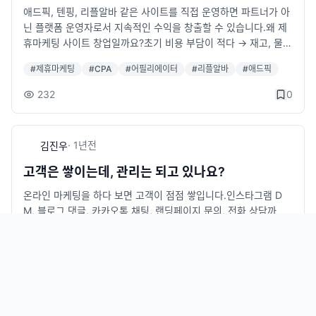
m/partners_advertiser/ (test/1111)관리자 샘플 : http://cpav
애드픽, 텐핑, 리플알바 같은 사이트를 직접 운영하면 파트너가 아
com/솔루션 자세히 보기 👉 https://sseye.com/view_dbman
3.sseye.com/partners_admin/ (admin/1111)■ 솔루션 구입
닌 플랫폼 운영자로서 지속적인 수익을 창출할 수 있습니다.왜 제
ager.html▶ 문의하기＊전화: 070-8875-0050 (10:00~19:0
및 기타문의· 전화 : 070-8875-0050 (10:00~19:00 - 토/일 휴
휴마케팅 사이트 창업일까요?초기 비용 부담이 적다 → 재고, 물류
0)＊채널톡: https://pf.kakao.com/_hxfjVC＊이메일: u2n99@
무 | 점심시간 12:30 ~ 13:30)
없이도 사업 가능지속적인 수익 구조 → 광고주와 파트너가 늘어
sseye.com
#
제휴마케팅
#
CPA
#
어필리에이터
#
리플알바
#
애드픽
날수록 수익 확대자동화된 운영 시스템 → 하루 종일 관리할 필요
없이 안정적 운영 가능급성장하는 시장 → 온라인 광고 시장은 계
232
0
속 성장 중!누구나 쉽게 시작 가능 → 코딩 없이 클릭 몇 번으로 구
축 가능제휴마케팅, 운영자가 되면 어떻게 돈을 벌까요?광고주가
제휴마케팅 플랫폼에 광고를 등록한다.파트너(회원)들이 광고를
·
1년
전
김진우
공유하고 성과를 만든다.광고주가 광고비를 지불하면, 플랫폼은
일정 수수료를 가져간다.운영자는 광고가 많아질수록 지속적인 수
고객은 쌓이는데, 관리는 되고 있나요?
익을 얻게 된다.이제는 직접 제휴마케팅 사이트를 운영할 차례입
온라인 마케팅을 하다 보면 고객이 점점 쌓입니다.인스타그램 D
니다.※ 제휴마케팅 플랫폼 소개 : http://sseye.com/view_ipart
M, 블로그 댓글, 카카오톡 채팅, 랜딩페이지 문의, 전화 상담까
ner.html※ 제휴마케팅 플랫폼 샘플마케터 샘플 : http://cpav2.s
지…"고객은 계속 들어오는데, 정작 누가 우리 제품에 관심을 가졌
seye.com/ (tests/1111)광고주 샘플 : http://cpav2.sseye.co
는지 기억이 안 나요."많은 사장님들과 마케터분들이 공통적으로
m/partners_advertiser/ (test/1111)관리자 샘플 : http://cpav
#
고객관리
#
CRM
#
DB관리
하시는 이야기입니다.■ 왜 고객관리가 어려울까요?문제는 단순합
2.sseye.com/partners_admin/ (admin/1111)※ 제휴마케팅 플
니다.초기에는 고객 수가 적어서 일일이 확인이 가능했지만,고객
랫폼 문의· 전화 : 070-8875-0050 (10:00~19:00 - 토/일 휴무
126
0
수가 100명, 300명, 500명을 넘어서기 시작하면＊누가 우리 제
| 점심시간 12:30 ~ 13:30)· 네이트온 : u2n99_master@nate.c
품을 봤는지＊누가 상담을 받았는지＊구매는 했는지, 재구매는 있
om· 이메일 : u2n99_master@nate.com