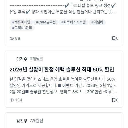
--------------------------------✔ 파트너별 홍보 링크 생성✔
플랫폼 지원!)✅ 임대몰 : 카페24, 워드프레스, 고도몰, 퍼스트몰,
유입 추적✔ 성과 확인이런 부분을 직접 만들거나 관리하는 것이
후이즈, 아임웹, 워드프레스 등 (다른 플랫폼도 가능 여부 확인 가
생각보다 번거롭습니다.그래서 제휴마케팅을 운영할 때 사용할 수
능!)사용 중인 쇼핑몰이 있다면, 바로 연동이 가능한지 확인해드립
#
제휴마케팅
#
CRM솔루션
#
파트너스시스템
#
리셀러
있는제휴 파트너 관리 솔루션을 만들었습니다.주요 기능1️⃣ 파트
니다!📌 솔루션 가격 &amp; 혜택✅ 솔루션 비용 : 80만원 (VAT
#
고객DB관리
너별 홍보 링크 생성2️⃣ 유입 및 전환 추적3️⃣ 파트너별 성과 확인
포함) 한 번 구매 후 추가 비용 없음!✅ 설치 비용 : 무료✅ A/S 지
4️⃣ 제휴 관리 기능제휴마케팅이나 파트너스 마케팅을 운영하시는
원 : 30일 무료한 번만 투자하면 지속적으로 운영 가능!📌 실제 솔
88
0
분들에게도움이 될 수 있는 솔루션입니다.-----------------------
루션 미리보기✅ 사용자 페이지: https://v2cpsshop.sseye.co
------------------■ CRM고객관리-----------------------------
m/partners/ (ID: tests / PW: 1111)✅ 관리자 페이지: https://v
------------마케팅을 하다 보면 고객 DB가 계속 쌓이는데✔ 엑
2cpsshop.sseye.com/partners_admin/ (ID: admin / PW: 11
·
6개월
전
김진우
셀로 관리✔ 상담 이력 관리✔ 고객 상태 관리이런 부분이 점점
11)직접 체험해보시고 결정하세요!📌 문의 및 구매 안내궁금하신
복잡해지는 경우가 많습니다.그래서 고객 DB와 상담 이력을 관리
점이 있다면 언제든지 문의 주세요!📞 전화: 070-8875-0050
2026년 설맞이 한정 혜택 솔루션 최대 50% 할인
할 수 있는CRM 고객관리 솔루션을 만들었습니다.주요 기능1️⃣ 고
(운영시간: 10:00~19:00 / 토, 일 휴무)💬 카카오톡: 문의하기📧
설 명절을 맞아비즈니스 운영 효율을 높여줄 솔루션을최대 50%
객 DB 관리2️⃣ 상담 이력 관리3️⃣ 고객 상태 관리4️⃣ 고객 검색 및
E-mail: u2n99_master@nate.com💻 네이트온: u2n99_mast
할인된 가격으로 제공합니다.■ 이벤트 기간 : 2026년 2월 1일 ~
정리고객 DB를 많이 관리해야 하는마케팅 업체나 상담업종에서
er@nate.com지금 바로 도입하고 광고비 걱정 없이 매출을 늘려
2월 20일■ 솔루션 할인정보- 웹하드 사이트 : 300만원 -&gt; 15
사용하기 좋습니다.-----------------------------------------■
보세요!
0만원(50%)- CRM고객관리 : 140만원 -&gt; 98만원(30%)- 제
파트너스-----------------------------------------요즘 파트너나
134
0
휴마케팅 사이트 : 300만원 -&gt; 210만원(30%)- 포스팅 알바
리셀러를 모집해서서비스나 상품을 판매하는 방식이 많습니다.하
사이트 : 350만원 -&gt; 245만원(30%)■ 이런 분들께 추천합니
지만 실제 운영해보면✔ 파트너 관리✔ 판매 성과 확인✔ 파트너
다- 고객 DB를 체계적으로 관리하고 싶은 분- 제휴마케팅·홍보를
별 링크 관리이런 부분이 쉽지 않습니다.그래서 파트너 모집 및 운
·
7개월
전
김진우
자동화하고 싶은 분- 운영 인력·비용을 줄이고 싶은 대표님- 올해
영을 위한파트너스 관리 솔루션을 만들었습니다.주요 기능1️⃣ 파