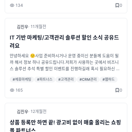
객 분류문자·알림톡 발송 연동 가능광고채널별 고객 유입 분석■
min/1111)＊설명글 보기 : https://sseye.com/view_ipartner.ht
134
0
고객을 ‘데이터’가 아닌 ‘자산’으로 관리해보세요.샘플 페이지 http
ml■ 상담 및 문의전화 : 070-8875-0050 (10:00~19:00 | 주
s://1000.sseye.com/솔루션 안내 https://sseye.com/view_d
말·공휴일 제외)네이트온 : u2n99_master@nate.com이메일 : u
bmanager.html■ 문의연락처 : 070-8875-0050채널톡: http
2n99_master@nate.com카톡 : http://pf.kakao.com/_hxfjV
·
11개월
전
김진우
s://pf.kakao.com/_hxfjVC
C/chat
IT 기반 마케팅/고객관리 솔루션 할인 소식 공유드
려요
안녕하세요 🙂사업 준비하시거나 운영 중이신 분들께 도움이 될
까 해서 정보 하나 공유드립니다.저희가 사용하는 곳에서 비즈니
스 솔루션 추석 특별 할인 이벤트를 진행하길래 혹시 필요하신 분
들 계실까 싶어 올려봅니다.창업, 마케팅, 고객 관리 쪽에 필요한
#
제휴마케팅
#
파트너스
#
고객관리
#
CRM관리
#
웹하드
솔루션들이 꽤 괜찮게 할인 중이더라고요.🎯 이번 이벤트에서만
제공되는 솔루션 혜택✔ 웹하드 솔루션 (50% 할인)– 대용량 자료
165
0
저장/공유 가능– 자체 사이트 운영까지 지원돼서 콘텐츠 유통이나
사내 자료 관리에 적합✔ CRM 고객 관리 솔루션 (30% 할인)– 회
원/고객 데이터 한 번에 관리– 마케팅 연동 기능까지 있어서 고객
·
12개월
전
김진우
유지·재구매 관리에 좋습니다✔ 제휴 마케팅 솔루션 (30% 할인)–
광고주와 파트너 연결, CPC/CPA/CPS 모델 지원– 수익형 플랫폼
상품 등록만 하면 끝! 광고비 없이 매출 올리는 쇼핑
이나 광고 운영 쪽 고민하시는 분들 참고될 듯✔ 포스팅 알바 솔루
몰 파트너스