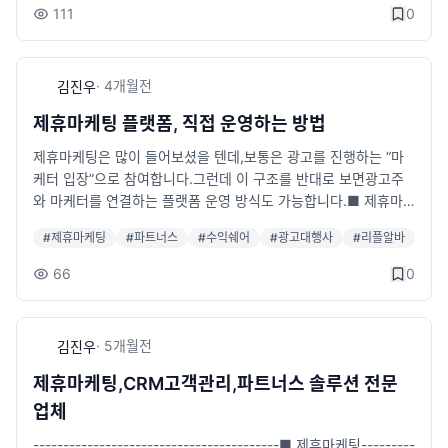
_dbmanager.html
형 쇼핑몰도 파트너스 시스템을 운영하며 큰 성과를 내고 있습니
111
0
다.이제 우리 쇼핑몰도 이 방식을 도입해보세요!📌 쇼핑몰 파트너
스 솔루션, 누가 내 상품을 판매하나요?쇼핑몰 운영자가 직접 광고
하지 않아도 됩니다! 마케터(광고 홍보 전문가) 들이 제품을 대신
·
4개월
전
김진우
홍보해 주기 때문이죠.✅ 블로그, 유튜브, SNS 등 다양한 채널에
서 마케터들이 제품을 홍보해주고✅ 제품이 실제로 판매될 때만
제휴마케팅 플랫폼, 직접 운영하는 방법
커미션을 지급하는 방식이라 광고비 부담이 없음!그렇다면, 이런
제휴마케팅은 많이 들어보셨을 텐데,보통은 광고를 진행하는 “마
마케터들과 어떻게 연결될까요?📌 마케터와 쉽게 제휴하는 방법!
케터 입장”으로 참여합니다.그런데 이 구조를 반대로 보면광고주
걱정하지 마세요! 이미 많은 마케터들이 활동하는 사이트가 있습
와 마케터를 연결하는 플랫폼 운영 방식도 가능합니다.■ 제휴마
니다.해당 사이트에 상품을 등록하면, 마케터들이 관심을 갖고 제
케팅 플랫폼이란?광고주와 마케터를 연결하고성과(클릭, 가입, 구
품을 홍보하기 시작합니다. 🙌즉, 쇼핑몰 운영자는 상품만 등록하
#
제휴마케팅
#
파트너스
#
수익쉐어
#
광고대행사
#
리플알바
매)가 발생하면자동으로 정산이 이루어지는 시스템입니다.운영자
면 되고, 마케터들은 직접 홍보해서 수익을 창출하는 구조입니다.
는 이 과정에서성과당 수수료를 가져가는 구조입니다.■ 수익 구
운영자는 판매가 발생할 때만 커미션을 지급하면 되니 효율적이
66
0
조 예시광고주가 전환 1건당 10만원 지급→ 운영자가 수수료 10%
죠! 🎯📌 쇼핑몰 파트너스 솔루션의 주요 기능✅ 마케터들의 수
설정1건당 1만원 수익 발생성과가 쌓일수록자연스럽게 수익도 함
익 통계 및 정산 관리✅ 홍보 코드 자동 생성 및 추적 기능✅ 간편
께 늘어나는 구조입니다.■ 이런 분들께 적합합니다＊광고 대행사
한 커미션 지급 시스템✅ 다양한 판매 데이터를 확인할 수 있는 대
·
5개월
전
김진우
및 마케팅 관련 업종＊CPA / DB 마케팅 경험 있으신 분＊커뮤니
시보드 제공이 모든 것을 한 곳에서 관리 가능!📌 이미 검증된 성
티나 플랫폼 운영 중이신 분＊자동화된 수익 구조를 만들고 싶은
공 사례!쇼핑몰 파트너스 시스템은 새로운 개념이 아닙니다.쿠팡
제휴마케팅,CRM고객관리,파트너스 솔루션 전문
분■ 샘플 확인https://sseye.com/view_ipartner.html■ 문의0
파트너스아마존 어필리에이트이미 수많은 대형 쇼핑몰이 활용하
업체
70-8875-0050카카오톡 http://pf.kakao.com/_hxfjVC/chat
고 있고, 효과가 검증된 시스템입니다.이제 우리 쇼핑몰에서도 적
-----------------------------------------■ 제휴마케팅---------
용할 차례입니다!📌 연동 가능한 쇼핑몰 플랫폼✅ 독립몰 (모든