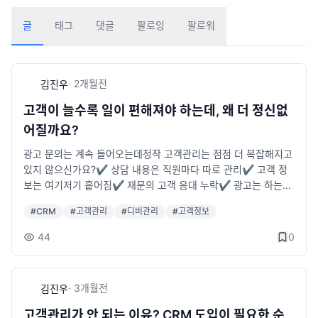
글
태그
댓글
팔로잉
팔로워
·
2개월
전
김진우
고객이 늘수록 일이 편해져야 하는데, 왜 더 정신없
어질까요?
광고 문의는 계속 들어오는데정작 고객관리는 점점 더 복잡해지고
있지 않으신가요?✔ 상담 내용은 직원마다 따로 관리✔ 고객 정
보는 여기저기 흩어짐✔ 재문의 고객 응대 누락✔ 광고는 하는데
어디서 들어왔는지 확인 어려움처음엔 엑셀로 충분해 보여도고객
#
CRM
#
고객관리
#
디비관리
#
고객정보
이 늘어날수록 관리 누락은 결국 매출 손실로 이어집니다.CRM 고
객관리 솔루션 하나면고객 등록 · 상담이력 · 메모 · 유입분석까지
44
0
한 화면에서 체계적으로 관리할 수 있습니다.고객 데이터를 단순
정보가 아닌‘매출 자산’으로 관리해보세요.□ 샘플 보기https://10
00.sseye.com/□ 기능 안내https://sseye.com/view_dbman
·
3개월
전
김진우
ager.html
고객관리가 안 되는 이유? CRM 도입이 필요한 순