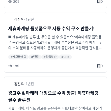
209
0
한 커미션 지급 시스템✅ 다양한 판매 데이터를 확인할 수 있는 대
를 활용해 빠르고 효율적으로 DB 확보👥 DB수집은 누가 하나요?
시보드 제공이 모든 것을 한 곳에서 관리 가능!📌 이미 검증된 성
마케터(개인·업체) 가 홍보 진행마케터 모집은 다수의 마케터 커뮤
공 사례!쇼핑몰 파트너스 시스템은 새로운 개념이 아닙니다.쿠팡
니티를 통해 가능⚙ 주요 기능마케터별 전용 홍보 코드 &amp; 유
·
1년
전
김진우
파트너스아마존 어필리에이트이미 수많은 대형 쇼핑몰이 활용하
입 통계DB 수익금 책정 및 등급 차등 지급 가능마케터 수익 관리
고 있고, 효과가 검증된 시스템입니다.이제 우리 쇼핑몰에서도 적
커미션 정산📂 적용 업종 예시대출 · 보험 · 다이어트 · 병원 · 로또
제휴마케팅 플랫폼으로 자동 수익 구조 만들기!
용할 차례입니다!📌 연동 가능한 쇼핑몰 플랫폼✅ 독립몰 (모든
· 결혼 · 여성 · 어린이 · 회생 · 법률 · 렌트 · 리스 · 자격증 등→ DB
■ 제휴마케팅 솔루션, 무엇을 할 수 있을까요?제휴마케팅 플랫폼
플랫폼 지원!)✅ 임대몰 : 카페24, 워드프레스, 고도몰, 퍼스트몰,
수집이 필요한 모든 업종 가능🖥 체험하기솔루션 소개 : https://s
을 운영하고 싶으신가요?제휴마케팅 솔루션은 광고주와 마케터 간
후이즈, 아임웹, 워드프레스 등 (다른 플랫폼도 가능 여부 확인 가
seye.com/view_partner.html사용자 페이지 (ID: tests / PW: 1
의 수익 분배를 자동화하여,운영자가 중간에서 효율적인 관리를
능!)사용 중인 쇼핑몰이 있다면, 바로 연동이 가능한지 확인해드립
111)http://v2cpa.sseye.com/partners/관리자 페이지 (ID: ad
할 수 있도록 도와주는 시스템입니다.제휴마케팅 솔루션을 활용하
니다!📌 솔루션 가격 &amp; 혜택✅ 솔루션 비용 : 80만원 (VAT
min / PW: 1111)http://v2cpa.sseye.com/partners_admin/💰
#
제휴마케팅
#
텐핑
#
리플알바
#
CPA
면 광고주와 마케터를 쉽게 모집하고,수익 정산 및 성과 분석을 체
포함) 한 번 구매 후 추가 비용 없음!✅ 설치 비용 : 무료✅ A/S 지
구매 안내비용: 80만원(VAT포함) – 독립형, 1회 구매 후 평생 사
계적으로 관리할 수 있습니다.■ 제휴마케팅 플랫폼이 유용한 업
원 : 30일 무료한 번만 투자하면 지속적으로 운영 가능!📌 실제 솔
용설치: 무료A/S: 1개월 무상 지원📞 도입 상담전화: 070-8875-
189
0
종□ 광고대행사 – 광고주와 마케터 간의 수익 분배 및 관리가 필
루션 미리보기✅ 사용자 페이지: http://v2cpsshop.sseye.co
0050카카오톡: https://pf.kakao.com/_hxfjVC이메일: u2n99
요한 업체□ 대출/보험/건강식품 등 다양한 업종의 마케터 – 수많
m/partners/ (ID: tests / PW: 1111)✅ 관리자 페이지: http://v
@sseye.com
은 광고와 DB 관리를 자동화하고 싶은 업체□ 온라인 광고 업체 –
2cpsshop.sseye.com/partners_admin/ (ID: admin / PW: 11
·
1년
전
김진우
고객과 수익을 쉽고 편리하게 관리하고 싶은 업체제휴마케팅 플랫
11)직접 체험해보시고 결정하세요!📌 문의 및 구매 안내궁금하신
폼이 있으면 이런 고민을 한 번에 해결할 수 있습니다!■ 제휴마케
점이 있다면 언제든지 문의 주세요!📞 전화: 070-8875-0050
광고주 & 마케터 매칭으로 수익 창출! 제휴마케팅
팅 플랫폼의 운영 방식1. 광고주가 제휴마케팅 운영사와 계약을 체
(운영시간: 10:00~19:00 / 토, 일 휴무)💬 카카오톡: 문의하기📧
필수 솔루션
결2. 마케터들이 제휴한 제품이나 서비스를 홍보3. 광고 목표(예:
E-mail: u2n99_master@nate.com💻 네이트온: u2n99_mast
클릭, 회원가입, 구매) 달성 시 수익 배분성과 기반 광고 모델이라
제휴마케팅, 아직도 광고를 공유하는 파트너로만 참여하고 계신가
er@nate.com지금 바로 도입하고 광고비 걱정 없이 매출을 늘려