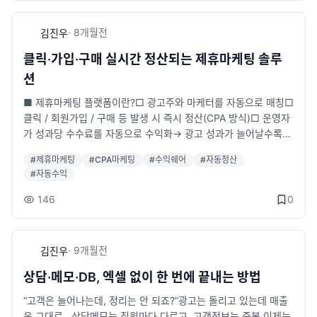
sseye.com/□ 기능 안내: https://sseye.com/view_dbmanag
er.html□ 문의 : 070-8875-0050□ 카카오톡 : https://pf.kak
·
8개월
전
김진우
ao.com/_hxfjVC
클릭·가입·구매 실시간 정산되는 제휴마케팅 솔루
션
■ 제휴마케팅 플랫폼이란?□ 광고주와 마케터를 자동으로 매칭□
클릭 / 회원가입 / 구매 등 발생 시 즉시 정산(CPA 방식)□ 운영자
가 성과당 수수료를 자동으로 수익화→ 광고 성과가 늘어날수록
시스템이 대신 돈을 벌어주는 구조■ 주요 기능□ 광고주 · 마케터
#
제휴마케팅
#
CPA마케팅
#
수익쉐어
#
자동정산
회원가입/관리 시스템□ 클릭/가입/구매 실시간 통계 대시보드□
#
자동수익
전환 기반 자동 정산 시스템(CPA)□ 운영자 전용 관리자 페이지
(정산·통계·회원관리)■ 이런 분께 추천드립니다□ 광고 대행사 /
146
0
마케팅 회사□ 플랫폼·커뮤니티 운영자□ 자동 수익화 시스템 구
축 희망자□ 보험·대출·교육·헬스케어 등 DB 기반 사업자■ 실제
샘플 페이지마케터 : http://cpav3.sseye.com/ (tests/1111)광
·
9개월
전
김진우
고주 : http://cpav3.sseye.com/partners_advertiser/ (test/1
111)관리자 : http://cpav3.sseye.com/partners_admin/ (ad
상담·메모·DB, 엑셀 없이 한 번에 끝내는 방법
min/1111)시스템 설명 : https://sseye.com/view_ipartner.htm
“고객은 늘어나는데, 정리는 안 되죠?”광고는 돌리고 있는데 매출
l■ 상담 및 문의전화 : 070-8875-0050 (10:00~19:00, 주말
은 그대로…상담메모는 직원마다 다르고, 고객정보는 중복.이제는