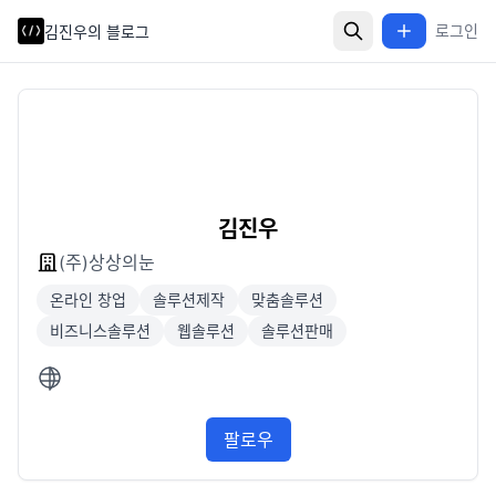
로그인
김진우의 블로그
김진우
(주)상상의눈
온라인 창업
솔루션제작
맞춤솔루션
비즈니스솔루션
웹솔루션
솔루션판매
팔로우