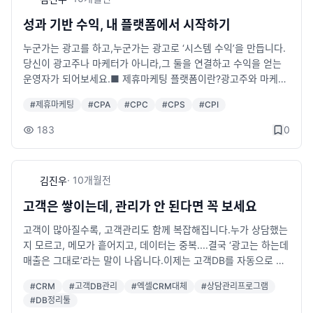
알림톡 발송 연동 가능샘플페이지 보기 👉 http://100.sseye.co
m/솔루션 자세히 보기 👉 https://sseye.com/view_dbmanag
성과 기반 수익, 내 플랫폼에서 시작하기
er.html▶ 문의하기＊전화: 070-8875-0050 (10:00~19:00)
누군가는 광고를 하고,누군가는 광고로 ‘시스템 수익’을 만듭니다.
＊채널톡: https://pf.kakao.com/_hxfjVC＊이메일: u2n99@ss
당신이 광고주나 마케터가 아니라,그 둘을 연결하고 수익을 얻는
eye.com
운영자가 되어보세요.■ 제휴마케팅 플랫폼이란?광고주와 마케터
를 연결하고,성과(클릭·회원가입·구매)가 발생할 때마다 자동으로
#
제휴마케팅
#
CPA
#
CPC
#
CPS
#
CPI
정산되는 시스템입니다.운영자는 중간에서 성과당 수수료를 자동
으로 수익화할 수 있습니다.즉, 광고 성과가 늘어날수록 시스템이
183
0
대신 돈을 벌어줍니다.■ 주요 기능＊광고주 &amp; 마케터 가입
및 관리 시스템＊성과 기반 자동 정산 (CPA 구조)＊클릭당·가입
당·구매당 실시간 통계＊운영자 전용 관리자 페이지로 손쉬운 관
·
10개월
전
김진우
리■ 수익 구조 예시광고주가 전환 1건당 10만 원 지급→ 운영자
가 중개 수수료 10% 설정→ 1건당 1만 원 자동 수익 확보■ 이런
고객은 쌓이는데, 관리가 안 된다면 꼭 보세요
분께 추천드립니다✔ 광고 대행사 / 마케팅 회사 대표✔ 온라인
고객이 많아질수록, 고객관리도 함께 복잡해집니다.누가 상담했는
플랫폼이나 커뮤니티를 운영 중인 사업자✔ 광고 시스템으로 수
지 모르고, 메모가 흩어지고, 데이터는 중복....결국 ‘광고는 하는데
익 자동화를 구축하고 싶은 분✔ DB 기반 사업(보험, 대출, 교육,
매출은 그대로’라는 말이 나옵니다.이제는 고객DB를 자동으로 정
건강식품 등)을 운영 중인 분■ 실제 샘플 확인＊마케터용 샘플 :
리하세요.우리 솔루션 하나면 고객 등록부터 상담이력, 팀 공유까
http://cpav3.sseye.com/ (tests/1111)＊광고주용 샘플 : htt
#
CRM
#
고객DB관리
#
엑셀CRM대체
#
상담관리프로그램
지전부 한 번에 관리할 수 있습니다.■ 주요 기능고객DB 자동 등
p://cpav3.sseye.com/partners_advertiser/ (test/1111)＊관
#
DB정리툴
록 및 검색상담내역·메모 실시간 관리중복 입력 방지 / 태그별 고
리자용 샘플 : http://cpav3.sseye.com/partners_admin/ (ad