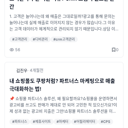
간
1. 고객은 늘어나는데 왜 매출은 그대로일까?광고를 통해 문의는
늘어나는데 실제 매출로 이어지지 않는 경우가 많습니다.그 이유
는 고객 데이터가 체계적으로 관리되지 않기 때문입니다.상담 이
력이 직원마다 다름고객 정보가 중복 저장됨재문의 고객 응대 누
#
고객관리
#
디비관리
#
crm고객관리
락유입경로 분석 불가이런 문제는 작은 누수가 아니라 매출 손실
로 이어집니다.2. CRM 고객관리 솔루션이 필요한 이유CRM(Cus
56
0
tomer Relationship Management)은고객 정보를 체계적으로
관리해 매출로 연결시키는 시스템입니다.한 번 문의했던 고객, 재
구매 고객, 잠재 고객 등을 분류하여효율적으로 관리할 수 있습니
·
4개월
전
김진우
다.3. 어떤 기능이 있나요?✅ 고객 등록 자동 관리✅ 상담 이력
저장✅ 고객 태그 및 검색 기능✅ 문자 / 알림톡 발송✅ 광고 유
내 쇼핑몰도 쿠팡처럼? 파트너스 마케팅으로 매출
입 분석✅ 직원 변경 시 데이터 유지4. 어떤 업종에 적합할까?병
극대화하는 법!
원 / 의원학원 / 교육업부동산헬스장 / 필라테스쇼핑몰 / 온라인 판
매B2B 영업 회사고객 상담이 많은 업종이라면 대부분 효과적입니
📌 쇼핑몰 파트너스 솔루션, 왜 필요할까요?쇼핑몰을 운영하면서
다.5. 결론광고비를 더 쓰는 것보다,기존 고객을 제대로 관리하는
광고비를 쓰고도 판매가 제대로 안 되어 고민한 적 있으신가요?이
것이 매출 상승에 더 빠를 수 있습니다.CRM은 고객 데이터를 단
제 성과 없는 광고비 지출은 그만!쇼핑몰 파트너스 솔루션을 이용
순 정보가 아닌매출 자산으로 만드는 도구입니다.□ 샘플 보기: ht
하면, 상품이 실제로 판매될 때만 수수료를 지급하는 방식으로 비
#
파트너스
#
제휴사이트
#
마케터
#
어필리에이터
#
CPS
tps://1000.sseye.com/□ 기능 안내: https://sseye.com/view
용은 절감하고, 매출은 극대화할 수 있습니다.아마존, 쿠팡 같은 대