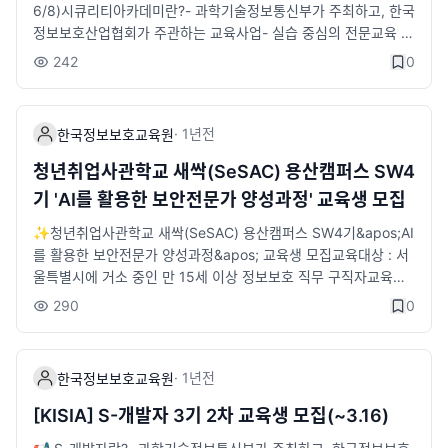
MS홈페이지 회원가입 후 AI보안 기술개발 교육과정 클릭, 지원서
프로젝트 &amp; 멘토링✔️ 취업역량 강화 특강📌 신청방법- 한
6/8)시큐리티아카데미란?- 과학기술정보통신부가 주최하고, 한국
작성 및 제출하기!!‼️ 작년 교육 참여 후기 보고 바로 신청하기 ‼️👉
국정보보호산업협회 LMS 회원가입 및 교육과정 선택 후 신청송파
정보보호산업협회가 주관하는 교육사업- 실습 중심의 전문교육 및
작년 교육 참여 후기 : https://blog.naver.com/PostList.naver?
구 ICT기반 전문인력 양성과정 - 한국정보보호산업협회- 또는 하
기업 인턴십을 통해 현장에 즉시 투입 가능한 실무형 정보보호 전
242
0
blogId=kisiaedu&amp;from=postList&amp;categoryNo=7
단 송파ICT 산업기반 전문인력 양성과정 신청 폼https://form.fill
문인재를 양성하는 채용연계형 교육과정📌시큐아이트랙 소개- 시
👉 신청링크 : https://kiceclass.kisia.or.kr/app/board/keys?
out.com/t/sWNaH17PyPus📌 문의- 02-6418-5643 / htg01
큐아이트랙의 채용직무인 '보안운영, 보안관제, 컨설팅, 정보보호
boardKey=a77bbc1f-f082-445f-b123-6101e02089f5☎️
24@kisia.or.kr- 02-6418-5663 / cyt0521@kisia.or.kr
그룹'에 특화된 커리큘럼- 교육과정 수료 후 '시큐아이'로 인턴연계
(문의)- 담당부서 : 한국정보보호산업협회 한국정보보호교육원 교
·
1년
전
한국정보보호교육원
📌안랩트랙 소개- 안랩트랙 채용직무인 '보안 엔지니어, 보안컨설
육개발팀- 담당자 연락처 : 02-6748-2013, 2038- 담당자 이메
팅'에 특화된 커리큘럼- 교육과정 수료 후 '안랩'으로 인턴연계👉
청년취업사관학교 새싹(SeSAC) 용산캠퍼스 SW4
일 : aisec@kisia.or.kr- 카카오톡 문의 : https://pf.kakao.com/
교육과정- 직무교육 :&nbsp;&nbsp;6. 30(월) ~&nbsp;9. 8(월)
기 'AI를 활용한 보안전문가 양성과정' 교육생 모집
_yKxeDj​
(총 10주)- 실무 프로젝트&nbsp;:&nbsp;8. 25(월) ~ 10. 16(목)
(총&nbsp;7주, 3주 직무교육과 병행)- 인턴연계&nbsp;&nbsp;:
✨청년취업사관학교 새싹(SeSAC) 용산캠퍼스 SW4기&apos;AI
&nbsp;교육 수료 후 2개월(11~12월)*입학식 - 6. 30(월),&nbs
를 활용한 보안전문가 양성과정&apos; 교육생 모집교육대상 : 서
p;수료식&nbsp;&nbsp;- 10.28(화)👉모집대상- 4년제(학사) 이
울특별시에 거소 중인 만 15세 이상 정보보호 직무 구직자교육일
상 IT 유관학과 졸업(예정)자 20명 내외(트랙별)👉교육장소-&nb
정 : 2025. 06. 16(월) ~ 11. 10(월) [직무교육 3개월 + 실무프로
290
0
sp;KISIA 한국정보보호교육원(송파구 소재)👉교육시간-&nbsp;
젝트 2개월]교육특징 : 우수 정보보호 기업 11개사가 참여하는 기
10:00~17:00(평일, 6시간)👉 선발절차- 접수마감 :&nbsp;~6.
업연계형 교육정보보호기업 현직자 강사의 직무교육과 멘토링을
8(일)(23:59분까지 LMS 지원 완료 필요)&nbsp;- 대면면접 :&n
통한 역량향상채용설명회, 1:1맞춤형 채용서류 첨삭, 기업탐방, 잡
·
1년
전
한국정보보호교육원
bsp;6.18(수)(시큐아이트랙) 6,19(목)(안랩트랙)- 합격자 발표 :&
코디 등 다양한 취업프로그램신청마감 : 2025. 05. 27(화), 23:5
nbsp;6.24(화)(시큐아이트랙), 6.25(수)(안랩트랙)* 상기 일정은
9문의사항 : 02-6418-5643 / htg0124@kisia.or.kr / 🗨️하단
[KISIA] S-개발자 3기 2차 교육생 모집(~3.16)
변동될 수 있습니다.👉 온라인 설명회- 5.28(수) 14시(안랩트랙)
카카오톡링크 통한 문의 가능https://open.kakao.com/o/sq3lr