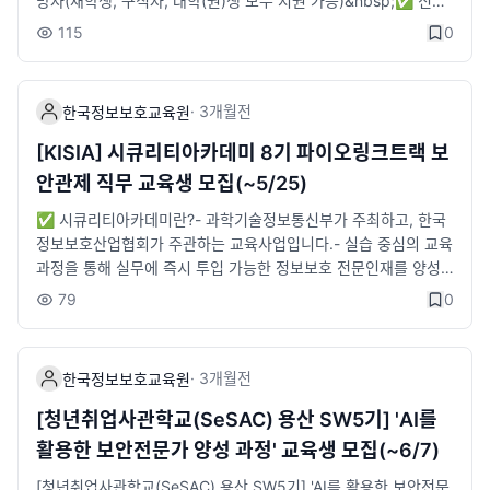
망자(재학생, 구직자, 대학(원)생 모두 지원 가능)&nbsp;✅ 신청
31(월)· 디지털 포렌식 트랙 : 2026.09.01(화) ~ 2026.09.30
방법&nbsp;STEP① 구글폼 신청 등록 https://link24.kr/DwGL
(수)- 프로젝트(8주) : 2026.10.01(목) ~ 2026.11.27(금)- 프로
115
0
o6dSTEP② LMS 신청서 제출 https://form.fillout.com/t/cJX
젝트 발표회(특강 포함) : 2026.11.30(월) 10:00 ~ 17:00📝 선
x3AnyrSus&nbsp;📆 교육기간: 26. 8 .3(월) OT&nbsp;&nbs
발절차서류전형(6.25) → 온라인 면접(6.26) → 최종합격(6.30)
p; - 보안전문화 교육 6주(오프라인,10:00~17:00)&nbsp; - 팀
✍️ 신청방법기업수요기반 화이트해커 양성과정 신청 구글폼 등록
·
3개월
전
한국정보보호교육원
프로젝트 12주(온·오프라인, 주 2회 오프라인 예정)🎁 교육혜택&
및 신청 -&gt; 바로가기📍 교육장소동서대학교 센텀캠퍼스(부산
nbsp; - 전액 무료 교육(내일배움카드와 무관)&nbsp; - 매월 80
해운대구 센텀중앙로 55)⏰ 교육시간- 09:00~18:00(주말·공휴
[KISIA] 시큐리티아카데미 8기 파이오링크트랙 보
만원 교육지원금 지급&nbsp; - 창업지원금 및 과학기술정보통신
일 제외)🎁 교육혜택- 100% 전액 무료 교육- 교육수당 50만원
안관제 직무 교육생 모집(~5/25)
부 장관상 수여&nbsp; - 전용 교육장, 노트북, 테스트베드 및 개발
지급- 취업 지원 프로그램 제공(채용설명회, 이력서 및 포트폴리오
인프라 지원&nbsp; - 전문가 프로젝트 멘토링 지원&nbsp; - 프
✅ 시큐리티아카데미란?- 과학기술정보통신부가 주최하고, 한국
첨삭, 모의면접 등)- 팀 프로젝트 활동 및 전문가 멘토링 지원- 프
로젝트 특허출원 지원 기회 제공📞 문의처&nbsp; - (E) lyn1224
정보보호산업협회가 주관하는 교육사업입니다.- 실습 중심의 교육
로젝트 기간 중 교육생 전원 노트북 지원- 인턴십 기회 부여 및 채
@kisia.or.kr&nbsp; - (T) 02-6418-5672→ 4기 홍보 영상 보
과정을 통해 실무에 즉시 투입 가능한 정보보호 전문인재를 양성
용연계 지원(23개사)📞 문의처T. 02-6418-5659 / 02-6748-2
러가기
하는 채용연계형 교육과정입니다.​✅ 기업형 과정이란?- 다수의
030E. wjsdpwls77@kisia.or.kr / cyt0521@kisia.or.kr
79
0
인력수요가 있는 참여기업 신입사원의 OJT를 대체할 수 있도록
채용 직무에 맞춘 전문과정- 기업탐방 DAY를 통해 실제 근무 현장
투어 및 현직자와의 네트워킹 기회 제공​🛡️모집 트랙- 파이오링크
·
3개월
전
한국정보보호교육원
트랙(보안관제, 정규직 전환 대상 인턴)​⭐ 모집대상- 4년제 이상 I
T 유관학과 졸업(예정)자 트랙별 20명※ 보안관제 직무 10명 선발
[청년취업사관학교(SeSAC) 용산 SW5기] 'AI를
예정​⭐ 우대조건- '26년 8월 기준 4년제 졸업자 또는 졸업예정
활용한 보안전문가 양성 과정' 교육생 모집(~6/7)
자- 정보보호 관련 기술 및 자격증 보유자- 교육 종료 후 취업 연계
가능자​📜 선발절차1) 접수마감 : 5월 25일(월)까지2) 서류 발표:
[청년취업사관학교(SeSAC) 용산 SW5기] 'AI를 활용한 보안전문