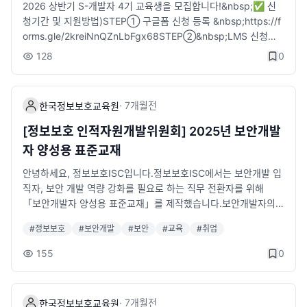
2026 상반기 S-개발자 4기 교육생을 모집합니다!&nbsp;✅ 신
팅, 보안관제'에 특화된 커리큘럼- 교육과정 수료 후 ' 파이오링크'
청기간 및 지원방법)STEP① 구글폼 신청 등록 &nbsp;https://f
정보보호컨설팅, 보안관제 직무로 인턴 연계 지원⭐ 모집대상- 4
orms.gle/2kreiNnQZnLbFgx68STEP②&nbsp;LMS 신청서
년제 이상 IT 유관학과 졸업(예정)자 트랙별 20명⭐ 우대조건- '2
제출&nbsp;→ ~2.23(월), 오전 11시까지 신청서 제출✅ 신청대
6년 8월 기준 4년제 졸업자 또는 졸업예정자- 정보보호 관련 기술
128
0
상)&nbsp;정보보호 개발 분야 진출 희망자(재학생, 구직자, 대학
및 자격증 보유자- 교육 종료 후 취업 연계 가능자📢 온라인 설명
(원)생 모두 지원 가능)&nbsp;&nbsp;📆 교육기간) 26. 3 .9(월)
회- 2026년 5월 12일(화) 오후 2시※ 상기 일정은 변동될 수 있으
시작 &nbsp;&nbsp; - 보안전문화 집체 교육 6주 진행 (평일 10:
며, 구글폼 신청자 대상 상세 안내 문자 발송 예정입니다.📜 선발
·
7개월
전
한국정보보호교육원
00~ 17:00, 공휴일 제외)&nbsp; - 팀 프로젝트 12주 진행 (멘토
절차1) 접수마감 : 5월 18일(월) 오전 10시까지2) 대면면접 : 5월
링 + 팀 회의 + 주간 보고)✏️ 교육장소)&nbsp; KISIA 한국정보
27일(수) ~ 5월 28일(목)3) 합격자 발표 : 개별 안내※ 세부 일정
[정보보호 인적자원개발위원회] 2025년 보안개발
보호교육원(송파구 문정동)⭐ 선발절차)&nbsp;*일정은 변경될
은 변동될 수 있으며, 서류 합격자 대상 추후 개별 안내 예정입니
자 양성용 표준교재
수 있습니다&nbsp; - 서류마감 : ~ 2.23(월), &nbsp;오전 11시&
다.📜 신청방법STEP 1) 구글폼 등록 신청- https://forms.gle/X
nbsp; - 대면면접 : 3.4(수)&nbsp; - 합격자 발표 : 3.5(목)🎁 교
안녕하세요, 정보보호ISC입니다.정보보호ISC에서는 보안개발 입
ZBCaLL9nszKDjEf9STEP 2) LMS 통합 온라인 지원- https://k
육혜택)&nbsp; - 전액 무료 교육 및 과정 중 최대 80만원 교육지
직자, 보안 개발 역량 강화를 필요로 하는 직무 전환자를 위해
iceclass.kisia.or.kr/📆 교육일정1) 직무교육 : 6월 8일(월) ~ 8
원금 지급(출석일수에 따라 차등 지급)&nbsp; - 우수 수료생 및
「보안개발자 양성용 표준교재」를 제작했습니다.보안개발자의
월 6일(목) (총 9주)2) 실무 프로젝트 : 8월 3일(월) ~ 9월 16일
활동팀 창업 지원금 및 과학기술정보통신부 장관상 수여&nbsp; -
기본 소양부터 실무자들이 입직자들에게 요구하는 역량, 내용, 문
(수) (총 7주)3) 인턴 연계: 교육 수료 후 2개월※ 입학식: 6월 8일
#
정보보호
#
보안개발
#
보안
#
교육
#
취업
전용 교육장 제공, 노트북 대여, 테스트베드 및 개발 인프라 지원&
제풀이 등을 담았으니 많은 관심 부탁드립니다.해당 교재의 활용
(월), 수료식: 9월 30일(수)📆 교육장소- KISIA 한국정보보호교
nbsp; - 정보보호 현직 전문가 멘토링과 함께하는 프로젝트 수행
도 조사도 진행하고 있으니, 교재의 완성도 제고를 위해 많은 참여
육원(송파구 소재)📆 교육시간- 10:00~17:00(주말 · 공휴일 제
155
0
&nbsp; - 프로젝트 저작권 등록 및 특허출원 지원 기회 제공📞 문
부탁드립니다.📖 보안개발자 양성용 표준교재 바로보기https://ki
외)🎁 교육혜택- 취업 연계 지원- 취업 컨설팅 제공- 전액 무료 교
의처)&nbsp;&nbsp; - (E)&nbsp;lyn1224@kisia.or.kr&nbsp; -
sia.or.kr/talent_support/isc_reference/32/✅ 보안개발자 양
육- 교육수당 (1일 2만 5천원)- 자격증 취득비 지원(1인 10만원)-
(T) 02-6418-5672(5670)
성용 표준교재 활용도 조사https://forms.gle/RoMgZVbMBrnb
전문 멘토링 및 프로젝트 지원- 과기정통부 장관상 및 부상 수여-
·
7개월
전
한국정보보호교육원