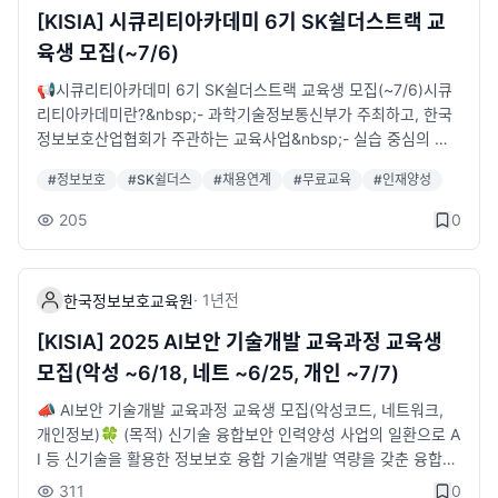
공모접수• 참가자격 : 정보보호 정책 관련 아이디어를 보유한 전국
[KISIA] 시큐리티아카데미 6기 SK쉴더스트랙 교
대학(원)생 팀(최소 2인~최대 4인)• 공모주제 : 정보보호 전 분야
육생 모집(~7/6)
에 대한 정책 관련 자유 제안• 참가방법 : KUCIS 이메일(kucis@
kisia.or.kr)로 서류 제출• 제출서류 : 재학(휴학) 증명서, 논문 유
📢시큐리티아카데미 6기 SK쉴더스트랙 교육생 모집(~7/6)시큐
사도검사 결과지, 정보보호 정책제안 공모전 신청서• 제안서분량 :
리티아카데미란?&nbsp;- 과학기술정보통신부가 주최하고, 한국
표지 및 목차 포함(참고문헌 제외) 6페이지 이상, 15페이지 이내
정보보호산업협회가 주관하는 교육사업&nbsp;- 실습 중심의 전
📌 시상규모• 대상&nbsp;: 1팀 / 과학기술정보통신부장관상 및
문교육 및 기업 인턴십을 통해 현장에 즉시 투입 가능한 실무형 정
#
정보보호
#
SK쉴더스
#
채용연계
#
무료교육
#
인재양성
상금 2,000,000원• 최우수상&nbsp;: 2팀 / 한국정보보호산업협
보보호 전문인재를 양성하는 채용연계형 교육과정📌SK쉴더스트
회장상 및 상금 1,000,000원• 우수상&nbsp;: 3팀 / 한국정보보
랙 소개&nbsp;- SK쉴더스의 채용직무인 '보안관제'에 특화된 커
205
0
호산업협회장상 및 상금 500,000원📞 문의 : kucis@kisia.or.kr
리큘럼&nbsp;- 교육과정 수료 후 'SK쉴더스'로 인턴연계👉 교육
/ 02-6418-5651🔎 공고문 확인 및 신청서 다운로드 : https://
과정&nbsp;- 직무교육 : 7. 29(화) ~ 9. 8(월)&nbsp;- 실무 프로
www.kisia.or.kr/talent_support/kucis_reference/31/
젝트 : 8. 25(월) ~ 10. 16(목)&nbsp;- 인턴연계 : 교육 수료 후 3
·
1년
전
한국정보보호교육원
개월&nbsp;*입학식 - 7. 28(월) / 수료식 - 10.28(화)👉모집대상
&nbsp;- SK쉴더스 '보안관제' 직무로 취업을 희망하는 대학 졸업
[KISIA] 2025 AI보안 기술개발 교육과정 교육생
(예정)자 20명 내외👉우대조건&nbsp;- '26년 2월 기준 졸업자
모집(악성 ~6/18, 네트 ~6/25, 개인 ~7/7)
또는 졸업예정자&nbsp;- 정보보호 관련 전공자 및 자격증 소지자
&nbsp;- 교육 종료 후 취업 연계 가능자👉교육장소&nbsp;- KIS
📣 AI보안 기술개발 교육과정 교육생 모집(악성코드, 네트워크,
IA 한국정보보호교육원(송파구 소재)👉교육시간- 10:00~17:00
개인정보)🍀 (목적) 신기술 융합보안 인력양성 사업의 일환으로 A
(주말/공휴일 제외)👉 선발절차&nbsp;- 접수마감 : ~7.6(일)(23:
I 등 신기술을 활용한 정보보호 융합 기술개발 역량을 갖춘 융합보
59분까지 LMS 지원 완료 필요)&nbsp;- 온라인인성검사(SKST)
안 전문인력 양성🍀 (주최/주관) 과학기술정보통신부/ KISIA 한국
311
0