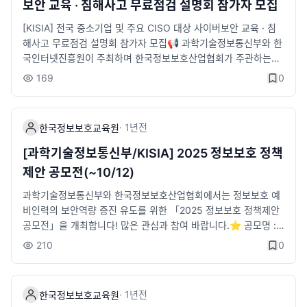
보안 교육 · 침해사고 무료점검 설명회 참가자 모집
신청 접수​💌 설명회 혜택- 한국인터넷진흥원 수료증(수료자에 한
해)- 기념품 및 경품 혜택(네트워킹 개인정보 수집이용 동의자에
[KISIA] 전국 중소기업 및 주요 CISO 대상 사이버보안 교육 · 침
한해)​📍 참가 신청https://forms.gle/gi9Zp8xRvfXYekdm7​📑
해사고 무료점검 설명회 참가자 모집📢 과학기술정보통신부와 한
자세히 보기https://www.kisia.or.kr/announcement/associati
국인터넷진흥원이 주최하며 한국정보보호산업협회가 주관하는
on/754/​☎️ 문의- 한국정보보호산업협회 한국정보보호교육원T.
「전국 중소기업 및 주요 CISO 대상 사이버보안 교육·침해사고
169
0
02-6418-5656/6748-2038E. hht11111@kisia.or.kr​​많은 관심
무료점검 설명회」참가자를 모집합니다.🙋‍♀️ 참가대상- 전국 CISO
과 참여 부탁드립니다.
및 기업 내 보안관리자 1,000명 내외 (지역별 150명 내외)📆 일
시- 2025년 9월 ~ 11월 중 (13:00 ~ 17:00) * 9月 23(인천) / 2
·
1년
전
한국정보보호교육원
4(대구) * 10月 22(울산) / 23(부산) / 30(경기) * 11月 4(청주) /
5(광주) / 12(익산) / 13(제주) / 18(원주)✅ 장소 - 전국 주요 도
[과학기술정보통신부/KISIA] 2025 정보보호 정책
시 10곳 (인천·대구·울산·부산·경기·청주·광주·전주·제주·강원) *상
제안 공모전(~10/12)
세 내용은 포스터 참고✅ 프로그램▶ 최신 사례 기반 CISO 정보
보호 역량강화 교육▶ 보안기업(20개) 솔루션 구매상담회▶ 긴급
과학기술정보통신부와 한국정보보호산업협회에서는 정보보호 예
점검 신청 접수💌 설명회 혜택- 한국인터넷진흥원 수료증(수료자
비인력의 보안역량 증진 유도를 위한 「2025 정보보호 정책제안
에 한해)- 기념품 및 경품 혜택(네트워킹 개인정보 수집이용 동의
공모전」을 개최합니다! 많은 관심과 참여 바랍니다.⭐ 공모명 : 2
자에 한해)📍 참가 신청https://forms.gle/gi9Zp8xRvfXYekd
025 정보보호 정책제안 공모전⭐ 주최/주관 : 과학기술정보통신
210
0
m7📑 자세히 보기https://www.kisia.or.kr/announcement/as
부/한국정보보호산업협회⭐ 총 상금 550만원 / 과학기술정보통
sociation/754/☎️ 문의- 한국정보보호산업협회 한국정보보호교
신부장관상 및 한국정보보호산업협회장상 수여📌 공모일정• 공
육원 T. 02-6418-5656/6748-2038 E. hht11111@kisia.or.kr
모기간 : 2025. 7. 23.(수) 14:00 ~ 10. 12.(일) 23:59• 서류평
·
1년
전
한국정보보호교육원
많은 관심과 참여 부탁드립니다.
가 : 10월 3주차• 발표평가 : 11월 3주차• 시상 : 12월 3주차📌