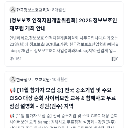
대상 추후 개별 안내 예정입니다.📜 신청방법STEP 1) 구글폼 등
과 폭 넓은 정보보호 기업 탐색 기회 제공🛡️ 직무트랙 소개(1) 진
·
8개월
전
한국정보보호교육원
록 신청STEP 2) KISIA 한국정보보호교육원 LMS 통합 온라인 지
단분석 트랙(취업 연계 직무: 보안관제, 보안 엔지니어, 취약점 진
원📆 교육일정1) 직무교육 : 2월 23일(월) ~ 4월 8일(수) (총 7
단, 모의해킹, CERT/침해사고 분석 등)(2) 컨설팅 트랙(취업 연계
[정보보호 인적자원개발위원회] 2025 정보보호인
주)2) 실무 프로젝트 : 4월 6일(월) ~ 5월 19일(화) (총 7주)3) 인
직무: 기술 컨설팅, 관리 컨설팅, 정보보안담당자 등)※ 교육 과정
재포럼 개최 안내
턴 연계: 교육 수료 후 3개월※ 입학식: 2월 23일(월), 수료식: 5월
수료 후 정보보호 인력양성 얼라이언스(참여 기업 70개사)로 취업
20일(수)✏️ 교육구성📆 교육장소- KISIA 한국정보보호교육원
연계 지원🛡️ 참여기업안랩, LG CNS, SK쉴더스, 이글루코퍼레이
안녕하세요,정보보호 인적자원개발위원회 사무국입니다.다가오는
(송파구 소재)📆 교육시간- 10:00~17:00(주말 · 공휴일 제외)🎁
션, 지니언스, 이스트시큐리티, 시큐아이, 라온시큐어, 펜타시큐리
23일(화)에 정보보호ISC(대표기관: 한국정보보호산업협회)에서&
교육혜택- 과학기술정보통신부 장관상 및 부상 수여- 전액 무료 교
티, 파이오링크, 모니터랩, 드림시큐리티, 스틸리언, 쿼드마이너,
nbsp;‘25년도 정보보호ISC 사업성과와&nbsp;지역·산업계 입장
육- 교육수당 지급(1일 25,000원)- 자격증 취득비 지원- 취업 컨
스패로우, 에스에스알, 지란지교시큐리티, 지란지교데이터, 에스
의 현황 및 수요 공유를 통해정보보호인력 정책 방향 수립을 지원
151
0
설팅 제공- 취업 연계 지원- 전문 멘토링 및 프로젝트 지원- 전용
지에이솔루션즈, 윈스테크넷, 엑스게이트, 엔큐리티, 엔에스에이
하기 위한&nbsp;『2025 정보보호인재포럼』 을 개최하게 되었
교육장 제공 및 노트북 대여📞 문의처 : KISIA 한국정보보호교육
치씨(NSHC), 피앤피시큐어, 센스톤, 시큐레터, 소프트캠프, 이노
습니다.이에 산업계 및 유관기관 관계자분들의&nbsp;많은 관심과
원- SK쉴더스트랙 : 02-6418-5671 / securityacademy@kisi
티움, 트리니티소프트, 엔키화이트햇, 수산아이앤티, 굿모닝아이
참여&nbsp;부탁드립니다.&nbsp;현장 참여를&nbsp;희망하실
·
10개월
전
한국정보보호교육원
a.or.kr✅ 한국정보보호교육원 블로그- 링크 :https://blog.nave
텍, 엘에스웨어, 엔시큐어, 워터월시스템즈, 앤앤에스피, 오픈베이
경우, 아래의&nbsp;참가신청 링크에 접속하시어 신청 부탁드립니
r.com/kisiaedu※ 시큐리티아카데미 페이지에서 해당 교육에 관
스, 한국통신인터넷기술, 린시큐어, 나인시큐리티, 지엠디소프트,
다.&nbsp;본 행사는 현장에서&nbsp;실시간 생중계 될 예정이므
📢 [11월 참가자 모집 중] 전국 중소기업 및 주요
한 자세한 내용을 확인하실 수 있습니다.✅ 한국정보보호산업협
싸이터, 디사일로, 나온웍스, 시큐센, 에스에스앤씨, 카인드소프트,
로, 협회 유튜브 채널을&nbsp;통해서도 참여&nbsp;가능합니다.
CISO 대상 순회 사이버보안 교육 & 침해사고 무료
회 시큐리티아카데미 소개 페이지- 링크 :https://www.kisia.or.k
케이티엔에프, 시옷, MOCA, 엔텀네트웍스, 데이터코볼트, 더스
&nbsp;&nbsp;&nbsp;&lt;행사 개요&gt;ㅇ 행사명 : 정보보호IS
점검 설명회 - 강원(원주) 지역
r/talent_support/education_business/security_academy※
팟, 나일로프트, 블루문소프트, 기원테크, 브랜드시큐리티(한국지
C&nbsp;2025 정보보호인재포럼ㅇ 일시 :&nbsp;2025.12.23.
해당 교육에 관한 자세한 내용을 확인하실 수 있습니다.
점), 씨에이에스, 씨엠티정보통신, 시큐와우, 엔아티서비스(NIT S
(화) 14:00~17:00ㅇ 장소 :&nbsp;과학기술컨벤션센터 B1 프리
📢 [11월 참가자 모집 중] 전국 중소기업 및 주요 CISO 대상 순회
ervice), 씨드젠, 포테이토넷, 동훈아이텍, 한시큐리티, 지시스, 케
미엄 중회의실(서울시 강남구 테헤란로 테헤란로7길 22)&nbsp;
사이버보안 교육 &amp; 침해사고 무료점검 설명회 - 강원(원주)
이엑스넥스지, 코닉글로리, 테르텐, 시큐어링크 등 70개사※ 참여
※ 온·오프라인 동시 진행 : 대표기관(KISIA) 유튜브 채널을 통한