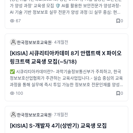
서류 합격자 대상 추후 개별 안내3) 대면면접 : 5월 28일(목)4) 합
가 양성 과정' 교육생 모집 🛡️ AI를 활용한 보안전문가 양성과정-
격자 발표 : 개별 안내※ 세부 일정은 변동될 수 있습니다.​📜 신청
AI 기술 기반 정보보호 실무 전문가 양성 과정 ⑴ 실무 중심: 현직
방법STEP 1) 구글폼 등록 신청- https://forms.gle/XZBCaLL9n
자 교육 및 실전 프로젝트 수행 ⑵ 취업 지원: 이력서,자소서 첨삭
67
0
szKDjEf9STEP 2) LMS 통합 온라인 지원- https://kiceclass.ki
및 모의면접 ⑶ 채용 연계: 우수 정보보호 기업 채용연계형 교육
sia.or.kr/​📆 교육일정1) 직무교육 : 6월 8일(월) ~ 8월 6일(목)
✅모집대상- 정보보호 기초역량을 보유한 만 15세 이상 서울 거
(총 9주)2) 실무 프로젝트 : 8월 3일(월) ~ 9월 16일(수) (총 7주)
소자 20명✅모집절차- 신청서 접수: 6월 7일(일)까지- 레벨테스
·
4개월
전
한국정보보호교육원
3) 인턴 연계: 교육 수료 후 2개월※ 입학식: 6월 8일(월), 수료식:
트(온라인): 6월 10일(수)- 면접 전형(오프라인): 6월 16(화)- 최
9월 30일(수)​📆 교육장소- KISIA 한국정보보호교육원(송파구 소
종 합격: 6.17(수)📌교육기간- 6.29(월) ~ 11.23(월) (5개월)📌
[KISIA] 시큐리티아카데미 8기 안랩트랙 X 파이오
재)​📆 교육시간- 10:00~17:00(주말 · 공휴일 제외)​🎁 교육혜택-
교육과정- AI를 활용한 사이버보안 전문교육(3개월)- 사이버보안
링크트랙 교육생 모집(~5/18)
취업 연계 지원- 취업 컨설팅 제공- 전액 무료 교육- 교육수당 (1일
직무별 실무 프로젝트(2개월)📌교육장소- 청년취업사관학교 용산
2만 5천원)- 자격증 취득비 지원(1인 10만원)- 전문 멘토링 및 프
캠퍼스(서울 용산구 한강대로 98길 3. 6,7층)📌교육시간- 9:30
✅ 시큐리티아카데미란?- 과학기술정보통신부가 주최하고, 한국
로젝트 지원- 과기정통부 장관상 및 부상 수여- 전용 교육장 제공
~ 17:30 (주말, 공휴일 제외)🎉교육혜택- 교육비 무료(예치금 20
정보보호산업협회가 주관하는 교육사업입니다.- 실습 중심의 교육
및 노트북 대여​📞 문의처 : KISIA 한국정보보호교육원- 02-6748
만원, 수료 후 전액 반환)- 실무 프로젝트- 중식비 지원- 자격증 취
과정을 통해 실무에 즉시 투입 가능한 정보보호 전문인재를 양성
-2019 / securityacademy@kisia.or.kr- 시큐리티아카데미 카
득비 지원- 도서구입비 지원- 온라인 강의비 지원💡신청방법- 청
하는 채용연계형 교육과정입니다.✅ 기업형 과정이란?- 다수의
100
0
카오 교육문의방: https://open.kakao.com/o/gdsJlg5f​✅ 한
년취업사관학교(SeSAC) 홈페이지를 통한 신청📞 문의처- msol
인력수요가 있는 참여기업 신입사원의 OJT를 대체할 수 있도록
국정보보호교육원 블로그- 링크 :https://blog.naver.com/kisiae
k37@kisia.or.kr- 02-6418-5642- 오픈카톡 'AI를 활용한 보안
채용 직무에 맞춘 전문과정- 기업탐방 DAY를 통해 실제 근무 현장
du※ 시큐리티아카데미 페이지에서 해당 교육에 관한 자세한 내용
전문가 양성 과정 문의처'
투어 및 현직자와의 네트워킹 기회 제공🛡️ 안랩 트랙 소개- 안랩
·
7개월
전
한국정보보호교육원
을 확인하실 수 있습니다.
트랙의 채용직무인 '기술지원, CERT'에 특화된 커리큘럼- 교육과
정 수료 후 ' 안랩' 기술지원, CERT 직무로 인턴 연계 지원🛡️ 파이
[KISIA] S-개발자 4기(상반기) 교육생 모집
오링크 트랙 소개- 파이오링크 트랙의 채용직무인 '정보보호컨설