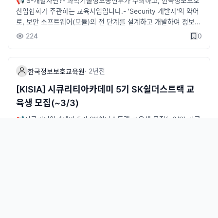
📢 S-개발자란?- 과학기술정보통신부가 주최하고, 한국정보보호
- 5.30(금) 14시(시큐아이트랙)* 구글폼 신청자 대상 안내 문자
8wd교육 모집 포스터(포스터를 클릭하면 신청페이지로 넘어갑니
산업협회가 주관하는 교육사업입니다.- 'Security 개발자'의 약어
발송 예정👉 신청방법STEP 1) 구글폼 신청- https://forms.gle/
다.)
로, 보안 소프트웨어(모듈)의 전 단계를 설계하고 개발하여 정보보
ZHPBxKZhLUXB82qLASTEP 2) LMS 지원- https://kiceclas
호를 수행할 수 있는 최정예 보안SW 개발자 양성 교육과정입니
s.kisia.or.kr/- 회원가입 후 '정보보호교육' -'시큐리티아카데미' 클
224
0
다.👉 교육일정- 25. 3. 31. ~ 25. 12. 5. (추후 변동 가능)👉 선
릭하여 트랙별 자기소개서 작성 및 지원👉 교육혜택- 채용연계 지
발인원- 30명 내외👉 선발대상- 정보보호 개발 분야 진출을 희망
원- 과학기술정보통신부 장관상 및 부상 수여- 전액 무료 교육- 교
하는 SW개발 능력과 인성을 보유한 자👉선발절차- 서류접수 ~3.
육수당 지급(1일 25,000원)- 자격증 취득비 지원(1인 80,000원)
·
2년
전
한국정보보호교육원
16(일) → 서류 합격자 발표 3.18(화) → 코딩테스트(3.20(목) ～
- 전문가 멘토링 및 프로젝트 실시- 전용 교육장 제공 및 노트북 대
3.21(금)) → 대면면접 3.26(수) → 결과발표 3.28(금))👉 신청방
여👉 문의처- 시큐아이트랙 : 02-6748-2019 / shinhelen@kisi
[KISIA] 시큐리티아카데미 5기 SK쉴더스트랙 교
법- STEP1) 구글폼 등록 신청: [https://forms.gle/uEtiatroqE6
a.or.kr- 안랩트랙 : 02-6418-5642 / hr0412@kisia.or.kr📌한
육생 모집(~3/3)
MptNPA]- STEP2) KISIA 한국정보보호교육원 LMS, S 개발자
국정보보호교육원 블로그-&nbsp;링크&nbsp;:&nbsp;https://bl
3기 신청하기 클릭: [https://lrl.kr/bAn6j]- STEP3) 신청 시 재학
og.naver.com/kisiaedu※ 해당 교육에 관한 자세한 내용을 확인
📢시큐리티아카데미 5기 SK쉴더스트랙 교육생 모집(~3/3) 시큐
증명서 또는 졸업(예정)증명서 업로드 &lt;추후 담당자에게 제출
하실 수 있습니다.
리티아카데미란? - 과학기술정보통신부가 주최하고\, 한국정보보
가능&gt;👉 교육혜택- 우수 수료생 • 활동팀 대상 창업 지원금 지
호산업협회가 주관하는 교육사업 - 실습 중심의 전문교육 및 기업
급(4,500만원)- 과정 중 매월 80만원 교육지원금 지급- 고성능 C
인턴십을 통해 현장에 즉시 투입 가능한 실무형 정보보호 전문인
257
0
PU&amp;GPU 노트북 대여- 정보보호제품 테스트베드 및 전용
재를 양성하는 채용연계형 교육과정 👉 교육과정 [SK쉴더스 채용
교육장 제공- 프로젝트 저작권 등록 및 특허출원 지원- 창업 프로
연계형 교육과정] · 모집직무 : 보안관제 · 모집인원 : 20명 내외 ·
그램 및 창업 지원 제공👉 우대사항- 22~24 AI보안 기술개발 교
교육일정 직무교육 : ‘25. 3. 25(화) ~ ’25. 5. 9(금) (총 7주) 실무
·
2년
전
한국정보보호교육원
육과정 수료생 서류 평가 시 가점 부여 (과학기술정보통신부 재능
프로젝트 : ‘25. 4. 21(월) ~ ’25. 6. 5(목) (총 7주, 3주는 직무교
사다리 정책 일환)- 취업하고자 하는 의지가 있는 자- 개발 역량이
육과 병행) 인턴연계 : 교육수료 후 3개월 👉교육장소 - KISIA 한
[KISIA] S-개발자 3기 교육생 모집(~2.16)
있는 자👉 문의처 : KISIA 한국정보보호교육원T) 02-6418-567
국정보보호교육원(송파구 소재) 👉 선발절차 - 서류접수(~ 3.3