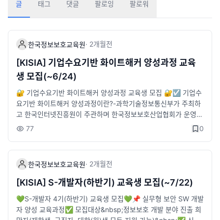
글
태그
댓글
팔로잉
팔로워
·
2개월
전
한국정보보호교육원
[KISIA] 기업수요기반 화이트해커 양성과정 교육
생 모집(~6/24)
🔐 기업수요기반 화이트해커 양성과정 교육생 모집 🔐☑️ 기업수
요기반 화이트해커 양성과정이란?-과학기술정보통신부가 주최하
고 한국인터넷진흥원이 주관하며 한국정보보호산업협회가 운영하
는 교육사업-공통교육과 심화교육 바탕의 집체교육을 진행한 후,
77
0
기업 수요에 맞추어 멘토링 및 인턴십 등 다양한 프로그램을 통해
화이트해커 및 보안 인재를 양성하는 채용연계형 교육과정📅 모
집기간~ 2026.06.24(수) 23:59👨‍🎓 교육대상2026년 기준 대학
·
2개월
전
한국정보보호교육원
졸업예정자, 졸업자, 구직자(30명 모집)- 정보보호 관련 전공자 및
자격증 소지 등 기본지식을 갖춘 자- 교육 종료 후 취업 연계가 가
[KISIA] S-개발자(하반기) 교육생 모집(~7/22)
능한 자- 교육 일정에 참여 가능한 자 ('26.7~'26.12, 일 8시간)🗓️
💚S-개발자 4기(하반기) 교육생 모집💚📌 실무형 보안 SW 개발
교육일정- 공통과정(4주) : 2026.07.03(금) ~ 2026.07.31(금)-
자 양성 교육과정✅ 모집대상&nbsp;정보보호 개발 분야 진출 희
심화과정(8주)· 취약점 분석 트랙 : 2026.08.03(월) ~ 2026.08.