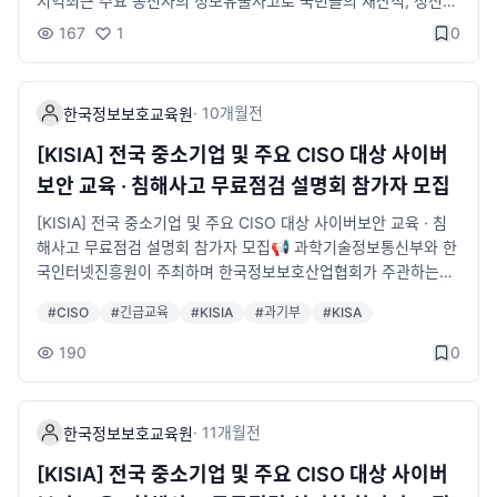
지역​최근 주요 통신사의 정보유출사고로 국민들의 재산적, 정신적
기업은 지속적으로 확대 예정⭐ 모집대상- 4년제(학사) 이상 IT
실시간 송출 예정ㅇ 대상 : 정보보호ISC 참여기관 및 기업, 산업계
피해가 자주 발생하고 있습니다.기업 또한 주요 데이터가 해킹 등
167
1
0
유관학과 졸업(예정)자 총 50명(1) 진단분석 트랙(25명)(2) 컨설
·유관기관 관계자&nbsp;* 참가비 무료&nbsp; / 주차 지원ㅇ 현
으로부터 노출되는 사례가 이어지면서 사회 전반의 정보보호 강화
팅 트랙(25명)⭐ 우대조건- '26년 8월 기준 졸업자 또는 졸업예
장 참석&nbsp;신청기한 : ~'25.12.21(일요일) 까지&nbsp; * 단,
와 안전장치 마련이 어느 때보다 중요해지고 있습니다.​이에 본 협
정자- 정보보호 관련 전공자 및 자격증 소지자- 교육 종료 후 취업
&nbsp;현장 참석자 접수는 선착순 마감될 수 있습니다. (현장 참
회에서는 전국 CISO의 정보보호 역량 강화를 목표로 한 교육 프로
연계 가능자📢 온라인 설명회- 2026년 1월 14일(수)※ 상기 일정
·
10개월
전
석자 대상 다과 및 기념품 제공)&nbsp;▶&nbsp;참가신청 바로가
한국정보보호교육원
그램과 공급기업 상담회를 병행하는 설명회를 개최합니다.설명회
은 변동될 수 있으며, 구글폼 신청자 대상 상세 안내 문자 발송 예
기 :&nbsp;http://kisia-iscforum.co.kr/&nbsp;▶ 협회 유튜브
당일 함께 진행되는 공급기업 상담회에서는 무료 상담과 더불어
[KISIA] 전국 중소기업 및 주요 CISO 대상 사이버
정입니다.📜 선발절차1) 접수마감 : 1월 22일(목) 오전 10시까지
채널 바로가기(온라인 생중계) : www.youtube.com/@한국정보
일정 기간 제품 및 솔루션 무료 도입 기회도 제공됩니다.*자세한
보안 교육 · 침해사고 무료점검 설명회 참가자 모집
2) 대면면접 : 2월 5일(목) ~ 2월 6일(금)3) 합격자 발표 : 개별 안
보호산업-b7y&nbsp;&nbsp;▶&nbsp;정보보호ISC 사무국 02-
내용은 첨부 포스터를 참고해 주시기 바랍니다.🔗 참가 신청http
내※ 세부 일정은 변동될 수 있으며, 서류 합격자 대상 추후 개별 안
6418-5655감사합니다.
s://forms.gle/gi9Zp8xRvfXYekdm7&nbsp;&nbsp;🙋참가대
[KISIA] 전국 중소기업 및 주요 CISO 대상 사이버보안 교육 · 침
내 예정입니다.📜 신청방법STEP 1) 구글폼 등록 신청STEP 2) KI
상- 지역별 CISO 및 기업 내 보안관리자&nbsp;📆 일시 및 장소&
해사고 무료점검 설명회 참가자 모집​📢 과학기술정보통신부와 한
SIA 한국정보보호교육원 LMS 통합 온라인 지원📆 교육일정1) 직
nbsp;- 11월 18일(화) 13:00 ~ 17:00 /&nbsp;강원(원주) (원주
국인터넷진흥원이 주최하며 한국정보보호산업협회가 주관하는
무교육 : 2월 23일(월) ~ 4월 17일(금) (총 8주)2) 실무 프로젝트
의료기기산업진흥원 3층 대강당)&nbsp;✅ 프로그램&nbsp;- 최
「전국 중소기업 및 주요 CISO 대상 사이버보안 교육·침해사고
: 4월 20일(월) ~ 6월 5일(금) (총 7주)3) 인턴십 매칭 : 6월 8일
#
CISO
#
긴급교육
#
KISIA
#
과기부
#
KISA
신 사례 기반 CISO 정보보호 역량강화 교육- 보안기업(20개) 솔
무료점검 설명회」참가자를 모집합니다.​🙋‍♀️ 참가대상- 전국 CISO
(월) ~ 6월 17일(목) (총 2주)4) 인턴 연계: 교육 수료 후 2개월※
루션 상담회- 긴급점검 신청 접수🎁 설명회 혜택- 한국인터넷진흥
및 기업 내 보안관리자 1,000명 내외 (지역별 150명 내외)​📆 일
190
0
입학식: 2월 23일(월), 수료식: 6월 18일(목)✏️ 교육구성
원 수료증(수료자 한정)- 기념품 및 경품 제공(네트워킹 개인정보
시- 2025년 9월 ~ 11월 중 (13:00 ~ 17:00)​* 9月 23(인천) / 2
수집·이용 동의자 한정)📑 자세히 보기​https://www.kisia.or.kr/
4(대구)* 10月 22(울산) / 23(부산) / 30(경기)* 11月 4(청주) /
announcement/association/754/☎️ 문의한국정보보호산업협
5(광주) / 12(익산) / 13(제주) / 18(원주)​✅ 장소- 전국 주요 도시
·
11개월
전
한국정보보호교육원
회 한국정보보호교육원T. 02-6418-5656 / 6748-2038E. hht1
10곳 (인천·대구·울산·부산·경기·청주·광주·전주·제주·강원)*상세
1111@kisia.or.kr
내용은 포스터 참고​✅ 프로그램▶ 최신 사례 기반 CISO 정보보호
[KISIA] 전국 중소기업 및 주요 CISO 대상 사이버
역량강화 교육​▶ 보안기업(20개) 솔루션 구매상담회▶ 긴급점검