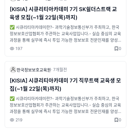
z65BA
전용 교육장 제공 및 노트북 대여📞 문의처 : KISIA 한국정보보호
교육원- 02-6748-2019 / securityacademy@kisia.or.kr- 시큐
[KISIA] 시큐리티아카데미 7기 SK쉴더스트랙 교
리티아카데미 카카오 교육문의방: https://open.kakao.com/o/g
육생 모집(~1월 22일(목)까지)
dsJlg5f✅ 한국정보보호교육원 블로그- 링크 :https://blog.nav
er.com/kisiaedu※ 시큐리티아카데미 페이지에서 해당 교육에 관
✅ 시큐리티아카데미란?- 과학기술정보통신부가 주최하고, 한국
한 자세한 내용을 확인하실 수 있습니다.
정보보호산업협회가 주관하는 교육사업입니다.- 실습 중심의 교육
과정을 통해 실무에 즉시 투입 가능한 정보보호 전문인재를 양성
하는 채용연계형 교육과정입니다.✅ 기업형 과정이란?- 다수의
197
0
인력수요가 있는 참여기업 신입사원의 OJT를 대체할 수 있도록
채용 직무에 맞춘 전문과정- 기업탐방 DAY를 통해 실제 근무 현장
투어 및 현직자와의 네트워킹 기회 제공🛡️ SK쉴더스트랙 소개- S
·
7개월
전
한국정보보호교육원
K쉴더스트랙의 채용직무인 '보안관제'에 특화된 커리큘럼- 교육과
정 수료 후 ' SK쉴더스' 보안관제 직무로 인턴 연계 지원⭐ 모집대
[KISIA] 시큐리티아카데미 7기 직무트랙 교육생 모
상- SK쉴더스 '보안관제' 직무로 취업을 희망하는 대학 졸업(예정)
집(~1월 22일(목)까지)
자⭐ 우대조건- '26년 8월 기준 4년제 졸업자 또는 졸업예정자-
교육 종료 후 취업 연계 가능자- 정보보호 관련 기술 및 자격증 보
✅ 시큐리티아카데미란?- 과학기술정보통신부가 주최하고, 한국
유자📢 온라인 설명회- 2026년 1월 14일(수)※ 상기 일정은 변동
정보보호산업협회가 주관하는 교육사업입니다.- 실습 중심의 교육
될 수 있으며, 구글폼 신청자 대상 상세 안내 문자 발송 예정입니
과정을 통해 실무에 즉시 투입 가능한 정보보호 전문인재를 양성
다.📜 선발절차1) 접수마감 : 1월 22일(목) 오전 10시까지2) 온라
하는 채용연계형 교육과정입니다.✅ 직무형 과정이란?- 다수 기
219
0
인 인성검사(SKST) : 개별 안내3) 대면면접 : 2월 3일(화)4) 합격
업의 컨소시엄 형태로 직무에 특화된 전문과정 (7기 '70개사' 참
자 발표 : 개별 안내※ 세부 일정은 변동될 수 있으며, 서류 합격자
여)- 정보보호 직무에 대한 전문화된 커리큘럼(현직자 실습강의)