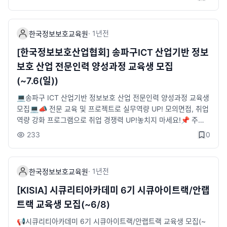
: 7.9.(수)~7/10(목)&nbsp;- 대면면접 : 7.17(목)&nbsp;- 합격자
정보보호교육원🍀 (모집대상) AI를 활용한 정보보호 기술 개발에
발표 : 7.22(화)~7.23(수)&nbsp;* 상기 일정은 변동될 수 있습니
관심이 있는 누구나💁🏻‍♂️ (선발절차)1. 서류 지원(LMS지원)2. 서류
다.👉 온라인 설명회&nbsp;- 6.24(화) 14시&nbsp;* 구글폼 신
합격자 발표3. 서류 합격자 대상 면접실시4. 최종합격자 발표🍀
·
1년
전
한국정보보호교육원
청자 대상 당일 안내 문자 발송 예정👉 신청방법STEP 1) 구글폼
(교육기간)- 각 과정별 상이(포스터 참조)🍀 (교육시간) 교육기간
신청&nbsp;- https://forms.gle/ZHPBxKZhLUXB82qLASTEP
중 평일 월 ~ 금 / 10:00 ~ 17:00(주말, 공휴일 제외)🍀 (교육장
[한국정보보호산업협회] 송파구ICT 산업기반 정보
2) LMS 지원&nbsp;- https://kiceclass.kisia.or.kr/&nbsp;- 회
소) KISIA 한국정보보호교육원 교육장(서울시 송파구 135(가락동
보호 산업 전문인력 양성과정 교육생 모집
원가입 후 '정보보호교육' -'시큐리티아카데미' 클릭하여 자기소개
78) IT벤처타워 서관 16층(05717)&nbsp;🍀 (교육커리큘럼) 집
(~7.6(일))
서 작성 및 지원👉 교육혜택&nbsp;- 채용연계 지원&nbsp;- 전
체교육(공통교육 + 전문교육)*공통교육정보보호 이론, 인공지능
액 무료 교육&nbsp;- 교육수당 지급(1일 25,000원)&nbsp;- 자
이론, 인공지능 시스템 설계, 데이터 분석 및 전처리, 주요AI알고리
💻송파구 ICT 산업기반 정보보호 산업 전문인력 양성과정 교육생
격증 취득비 지원(1인 80,000원)&nbsp;- 전문가 멘토링 및 프로
즘 이해3개 과정 동일*악성코드반 전문교육엔드포인트 위협데이
모집💻📣 전문 교육 및 프로젝트로 실무역량 UP! 모의면접, 취업
젝트 실시&nbsp;- 전용 교육장 제공 및 노트북 대여&nbsp;- 과
터의 이해, AI기반 엔드포인트 위협탐지 원리, 악성코드 분류, 악성
역량 강화 프로그램으로 취업 경쟁력 UP!놓치지 마세요!📌 주최/
학기술정보통신부 장관상 및 부상 수여(우수 프로젝트 및 우수 수
파워셀 스크립트 탐*네트워크반 전문교육네트워크 위협 데이터의
주관: 송파구/한국정보보호산업협회(KISIA)📌 모집기간: ~ 202
233
0
료생 대상)👉 문의처&nbsp;- 02-6418-5671 / jhj0723@kisia.
이해, AI기반 네트워크 위협 탐지원리, 위협로그 정오탐 분석, ICS
5. 7. 6(일)📌 대상: 만 19~39세 청년 구직자라면 누구나! (20명
or.kr📌한국정보보호교육원 블로그&nbsp;- 링크 : https://blog.
장애 예측&nbsp;*개인정보반 전문교육개인정보 비식별 이론, 머
모집)📌 우대사항(필수는 아니예요!)- 정보보호·컴퓨터 관련학과
naver.com/kisiaedu※ 해당 교육에 관한 자세한 내용을 확인하실
신러닝 이론, 신경망 이론, 자연어 처리 이론, 키워드 추출 이론, 순
졸업(예정)자- 정보보호 교육 이수자- 관련 자격증 소지자- 송파구
수 있습니다.
·
1년
전
환신경망, 언어모델, AI비식별 기술을 위한 개체명 인‼️ (교육혜택)
한국정보보호교육원
거주자📌 교육과정📖 실무교육 : 7.21(월) ~ 8.22(금)💼 실무 프
- 교육비 및 교재비 등 전액 무료- 과학기술정보통신부 장관상 및
로젝트 : 8.25(월) ~ 9.12(금)※ 상기 일자는 변동 될 수 있습니다.
[KISIA] 시큐리티아카데미 6기 시큐아이트랙/안랩
한국정보보호산업협회장상 수여, 상금지급- 고성능 노트북 대여-
📌 교육장소- 한국정보보호산업협회 본원 강의장(서울 송파구 중
트랙 교육생 모집(~6/8)
우수 프로젝트 팀 대상 특허출원 지원- 중식 및 다과 지원- 교육 수
대로 135, IT벤처타워 서관 14층)📌 교육혜택✔️ 교육기간 식비
료생 대상 취업컨설팅 지원🍀 (신청방법)-한국정보보호교육원 L
지원✔️ 1:1 맞춤형 모의면접✔️ 이력서/자소서 작성 지원✔️ 실무
📢시큐리티아카데미 6기 시큐아이트랙/안랩트랙 교육생 모집(~