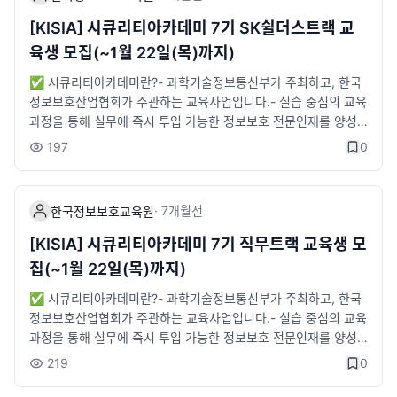
z65BA
전용 교육장 제공 및 노트북 대여📞 문의처 : KISIA 한국정보보호
교육원- 02-6748-2019 / securityacademy@kisia.or.kr- 시큐
[KISIA] 시큐리티아카데미 7기 SK쉴더스트랙 교
리티아카데미 카카오 교육문의방: https://open.kakao.com/o/g
육생 모집(~1월 22일(목)까지)
dsJlg5f✅ 한국정보보호교육원 블로그- 링크 :https://blog.nav
er.com/kisiaedu※ 시큐리티아카데미 페이지에서 해당 교육에 관
✅ 시큐리티아카데미란?- 과학기술정보통신부가 주최하고, 한국
한 자세한 내용을 확인하실 수 있습니다.
정보보호산업협회가 주관하는 교육사업입니다.- 실습 중심의 교육
과정을 통해 실무에 즉시 투입 가능한 정보보호 전문인재를 양성
하는 채용연계형 교육과정입니다.✅ 기업형 과정이란?- 다수의
197
0
인력수요가 있는 참여기업 신입사원의 OJT를 대체할 수 있도록
채용 직무에 맞춘 전문과정- 기업탐방 DAY를 통해 실제 근무 현장
투어 및 현직자와의 네트워킹 기회 제공🛡️ SK쉴더스트랙 소개- S
·
7개월
전
한국정보보호교육원
K쉴더스트랙의 채용직무인 '보안관제'에 특화된 커리큘럼- 교육과
정 수료 후 ' SK쉴더스' 보안관제 직무로 인턴 연계 지원⭐ 모집대
[KISIA] 시큐리티아카데미 7기 직무트랙 교육생 모
상- SK쉴더스 '보안관제' 직무로 취업을 희망하는 대학 졸업(예정)
집(~1월 22일(목)까지)
자⭐ 우대조건- '26년 8월 기준 4년제 졸업자 또는 졸업예정자-
교육 종료 후 취업 연계 가능자- 정보보호 관련 기술 및 자격증 보
✅ 시큐리티아카데미란?- 과학기술정보통신부가 주최하고, 한국
유자📢 온라인 설명회- 2026년 1월 14일(수)※ 상기 일정은 변동
정보보호산업협회가 주관하는 교육사업입니다.- 실습 중심의 교육
될 수 있으며, 구글폼 신청자 대상 상세 안내 문자 발송 예정입니
과정을 통해 실무에 즉시 투입 가능한 정보보호 전문인재를 양성
다.📜 선발절차1) 접수마감 : 1월 22일(목) 오전 10시까지2) 온라
하는 채용연계형 교육과정입니다.✅ 직무형 과정이란?- 다수 기
219
0
인 인성검사(SKST) : 개별 안내3) 대면면접 : 2월 3일(화)4) 합격
업의 컨소시엄 형태로 직무에 특화된 전문과정 (7기 '70개사' 참
자 발표 : 개별 안내※ 세부 일정은 변동될 수 있으며, 서류 합격자
여)- 정보보호 직무에 대한 전문화된 커리큘럼(현직자 실습강의)