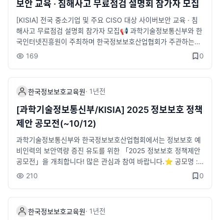
보안 교육 · 침해사고 무료점검 설명회 참가자 모집
신청 접수​💌 설명회 혜택- 한국인터넷진흥원 수료증(수료자에 한
해)- 기념품 및 경품 혜택(네트워킹 개인정보 수집이용 동의자에
[KISIA] 전국 중소기업 및 주요 CISO 대상 사이버보안 교육 · 침
한해)​📍 참가 신청https://forms.gle/gi9Zp8xRvfXYekdm7​📑
해사고 무료점검 설명회 참가자 모집📢 과학기술정보통신부와 한
자세히 보기https://www.kisia.or.kr/announcement/associati
국인터넷진흥원이 주최하며 한국정보보호산업협회가 주관하는
on/754/​☎️ 문의- 한국정보보호산업협회 한국정보보호교육원T.
「전국 중소기업 및 주요 CISO 대상 사이버보안 교육·침해사고
169
0
02-6418-5656/6748-2038E. hht11111@kisia.or.kr​​많은 관심
무료점검 설명회」참가자를 모집합니다.🙋‍♀️ 참가대상- 전국 CISO
과 참여 부탁드립니다.
및 기업 내 보안관리자 1,000명 내외 (지역별 150명 내외)📆 일
시- 2025년 9월 ~ 11월 중 (13:00 ~ 17:00) * 9月 23(인천) / 2
·
1년
전
한국정보보호교육원
4(대구) * 10月 22(울산) / 23(부산) / 30(경기) * 11月 4(청주) /
5(광주) / 12(익산) / 13(제주) / 18(원주)✅ 장소 - 전국 주요 도
[과학기술정보통신부/KISIA] 2025 정보보호 정책
시 10곳 (인천·대구·울산·부산·경기·청주·광주·전주·제주·강원) *상
제안 공모전(~10/12)
세 내용은 포스터 참고✅ 프로그램▶ 최신 사례 기반 CISO 정보
보호 역량강화 교육▶ 보안기업(20개) 솔루션 구매상담회▶ 긴급
과학기술정보통신부와 한국정보보호산업협회에서는 정보보호 예
점검 신청 접수💌 설명회 혜택- 한국인터넷진흥원 수료증(수료자
비인력의 보안역량 증진 유도를 위한 「2025 정보보호 정책제안
에 한해)- 기념품 및 경품 혜택(네트워킹 개인정보 수집이용 동의
공모전」을 개최합니다! 많은 관심과 참여 바랍니다.⭐ 공모명 : 2
자에 한해)📍 참가 신청https://forms.gle/gi9Zp8xRvfXYekd
025 정보보호 정책제안 공모전⭐ 주최/주관 : 과학기술정보통신
210
0
m7📑 자세히 보기https://www.kisia.or.kr/announcement/as
부/한국정보보호산업협회⭐ 총 상금 550만원 / 과학기술정보통
sociation/754/☎️ 문의- 한국정보보호산업협회 한국정보보호교
신부장관상 및 한국정보보호산업협회장상 수여📌 공모일정• 공
육원 T. 02-6418-5656/6748-2038 E. hht11111@kisia.or.kr
모기간 : 2025. 7. 23.(수) 14:00 ~ 10. 12.(일) 23:59• 서류평
·
1년
전
한국정보보호교육원
많은 관심과 참여 부탁드립니다.
가 : 10월 3주차• 발표평가 : 11월 3주차• 시상 : 12월 3주차📌