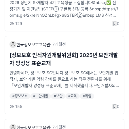
2026 상반기 S-개발자 4기 교육생을 모집합니다!&nbsp;✅ 신
팅, 보안관제'에 특화된 커리큘럼- 교육과정 수료 후 ' 파이오링크'
청기간 및 지원방법)STEP① 구글폼 신청 등록 &nbsp;https://f
정보보호컨설팅, 보안관제 직무로 인턴 연계 지원⭐ 모집대상- 4
orms.gle/2kreiNnQZnLbFgx68STEP②&nbsp;LMS 신청서
년제 이상 IT 유관학과 졸업(예정)자 트랙별 20명⭐ 우대조건- '2
제출&nbsp;→ ~2.23(월), 오전 11시까지 신청서 제출✅ 신청대
6년 8월 기준 4년제 졸업자 또는 졸업예정자- 정보보호 관련 기술
129
0
상)&nbsp;정보보호 개발 분야 진출 희망자(재학생, 구직자, 대학
및 자격증 보유자- 교육 종료 후 취업 연계 가능자📢 온라인 설명
(원)생 모두 지원 가능)&nbsp;&nbsp;📆 교육기간) 26. 3 .9(월)
회- 2026년 5월 12일(화) 오후 2시※ 상기 일정은 변동될 수 있으
시작 &nbsp;&nbsp; - 보안전문화 집체 교육 6주 진행 (평일 10:
며, 구글폼 신청자 대상 상세 안내 문자 발송 예정입니다.📜 선발
·
7개월
전
한국정보보호교육원
00~ 17:00, 공휴일 제외)&nbsp; - 팀 프로젝트 12주 진행 (멘토
절차1) 접수마감 : 5월 18일(월) 오전 10시까지2) 대면면접 : 5월
링 + 팀 회의 + 주간 보고)✏️ 교육장소)&nbsp; KISIA 한국정보
27일(수) ~ 5월 28일(목)3) 합격자 발표 : 개별 안내※ 세부 일정
[정보보호 인적자원개발위원회] 2025년 보안개발
보호교육원(송파구 문정동)⭐ 선발절차)&nbsp;*일정은 변경될
은 변동될 수 있으며, 서류 합격자 대상 추후 개별 안내 예정입니
자 양성용 표준교재
수 있습니다&nbsp; - 서류마감 : ~ 2.23(월), &nbsp;오전 11시&
다.📜 신청방법STEP 1) 구글폼 등록 신청- https://forms.gle/X
nbsp; - 대면면접 : 3.4(수)&nbsp; - 합격자 발표 : 3.5(목)🎁 교
안녕하세요, 정보보호ISC입니다.정보보호ISC에서는 보안개발 입
ZBCaLL9nszKDjEf9STEP 2) LMS 통합 온라인 지원- https://k
육혜택)&nbsp; - 전액 무료 교육 및 과정 중 최대 80만원 교육지
직자, 보안 개발 역량 강화를 필요로 하는 직무 전환자를 위해
iceclass.kisia.or.kr/📆 교육일정1) 직무교육 : 6월 8일(월) ~ 8
원금 지급(출석일수에 따라 차등 지급)&nbsp; - 우수 수료생 및
「보안개발자 양성용 표준교재」를 제작했습니다.보안개발자의
월 6일(목) (총 9주)2) 실무 프로젝트 : 8월 3일(월) ~ 9월 16일
활동팀 창업 지원금 및 과학기술정보통신부 장관상 수여&nbsp; -
기본 소양부터 실무자들이 입직자들에게 요구하는 역량, 내용, 문
(수) (총 7주)3) 인턴 연계: 교육 수료 후 2개월※ 입학식: 6월 8일
#
정보보호
#
보안개발
#
보안
#
교육
#
취업
전용 교육장 제공, 노트북 대여, 테스트베드 및 개발 인프라 지원&
제풀이 등을 담았으니 많은 관심 부탁드립니다.해당 교재의 활용
(월), 수료식: 9월 30일(수)📆 교육장소- KISIA 한국정보보호교
nbsp; - 정보보호 현직 전문가 멘토링과 함께하는 프로젝트 수행
도 조사도 진행하고 있으니, 교재의 완성도 제고를 위해 많은 참여
육원(송파구 소재)📆 교육시간- 10:00~17:00(주말 · 공휴일 제
155
0
&nbsp; - 프로젝트 저작권 등록 및 특허출원 지원 기회 제공📞 문
부탁드립니다.📖 보안개발자 양성용 표준교재 바로보기https://ki
외)🎁 교육혜택- 취업 연계 지원- 취업 컨설팅 제공- 전액 무료 교
의처)&nbsp;&nbsp; - (E)&nbsp;lyn1224@kisia.or.kr&nbsp; -
sia.or.kr/talent_support/isc_reference/32/✅ 보안개발자 양
육- 교육수당 (1일 2만 5천원)- 자격증 취득비 지원(1인 10만원)-
(T) 02-6418-5672(5670)
성용 표준교재 활용도 조사https://forms.gle/RoMgZVbMBrnb
전문 멘토링 및 프로젝트 지원- 과기정통부 장관상 및 부상 수여-
·
7개월
전
한국정보보호교육원