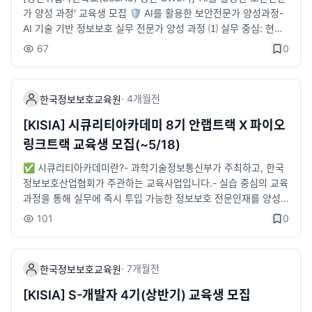
서류 합격자 대상 추후 개별 안내3) 대면면접 : 5월 28일(목)4) 합
가 양성 과정' 교육생 모집 🛡️ AI를 활용한 보안전문가 양성과정-
격자 발표 : 개별 안내※ 세부 일정은 변동될 수 있습니다.​📜 신청
AI 기술 기반 정보보호 실무 전문가 양성 과정 ⑴ 실무 중심: 현직
방법STEP 1) 구글폼 등록 신청- https://forms.gle/XZBCaLL9n
자 교육 및 실전 프로젝트 수행 ⑵ 취업 지원: 이력서,자소서 첨삭
67
0
szKDjEf9STEP 2) LMS 통합 온라인 지원- https://kiceclass.ki
및 모의면접 ⑶ 채용 연계: 우수 정보보호 기업 채용연계형 교육
sia.or.kr/​📆 교육일정1) 직무교육 : 6월 8일(월) ~ 8월 6일(목)
✅모집대상- 정보보호 기초역량을 보유한 만 15세 이상 서울 거
(총 9주)2) 실무 프로젝트 : 8월 3일(월) ~ 9월 16일(수) (총 7주)
소자 20명✅모집절차- 신청서 접수: 6월 7일(일)까지- 레벨테스
·
4개월
전
한국정보보호교육원
3) 인턴 연계: 교육 수료 후 2개월※ 입학식: 6월 8일(월), 수료식:
트(온라인): 6월 10일(수)- 면접 전형(오프라인): 6월 16(화)- 최
9월 30일(수)​📆 교육장소- KISIA 한국정보보호교육원(송파구 소
종 합격: 6.17(수)📌교육기간- 6.29(월) ~ 11.23(월) (5개월)📌
[KISIA] 시큐리티아카데미 8기 안랩트랙 X 파이오
재)​📆 교육시간- 10:00~17:00(주말 · 공휴일 제외)​🎁 교육혜택-
교육과정- AI를 활용한 사이버보안 전문교육(3개월)- 사이버보안
링크트랙 교육생 모집(~5/18)
취업 연계 지원- 취업 컨설팅 제공- 전액 무료 교육- 교육수당 (1일
직무별 실무 프로젝트(2개월)📌교육장소- 청년취업사관학교 용산
2만 5천원)- 자격증 취득비 지원(1인 10만원)- 전문 멘토링 및 프
캠퍼스(서울 용산구 한강대로 98길 3. 6,7층)📌교육시간- 9:30
✅ 시큐리티아카데미란?- 과학기술정보통신부가 주최하고, 한국
로젝트 지원- 과기정통부 장관상 및 부상 수여- 전용 교육장 제공
~ 17:30 (주말, 공휴일 제외)🎉교육혜택- 교육비 무료(예치금 20
정보보호산업협회가 주관하는 교육사업입니다.- 실습 중심의 교육
및 노트북 대여​📞 문의처 : KISIA 한국정보보호교육원- 02-6748
만원, 수료 후 전액 반환)- 실무 프로젝트- 중식비 지원- 자격증 취
과정을 통해 실무에 즉시 투입 가능한 정보보호 전문인재를 양성
-2019 / securityacademy@kisia.or.kr- 시큐리티아카데미 카
득비 지원- 도서구입비 지원- 온라인 강의비 지원💡신청방법- 청
하는 채용연계형 교육과정입니다.✅ 기업형 과정이란?- 다수의
101
0
카오 교육문의방: https://open.kakao.com/o/gdsJlg5f​✅ 한
년취업사관학교(SeSAC) 홈페이지를 통한 신청📞 문의처- msol
인력수요가 있는 참여기업 신입사원의 OJT를 대체할 수 있도록
국정보보호교육원 블로그- 링크 :https://blog.naver.com/kisiae
k37@kisia.or.kr- 02-6418-5642- 오픈카톡 'AI를 활용한 보안
채용 직무에 맞춘 전문과정- 기업탐방 DAY를 통해 실제 근무 현장
du※ 시큐리티아카데미 페이지에서 해당 교육에 관한 자세한 내용
전문가 양성 과정 문의처'
투어 및 현직자와의 네트워킹 기회 제공🛡️ 안랩 트랙 소개- 안랩
·
7개월
전
한국정보보호교육원
을 확인하실 수 있습니다.
트랙의 채용직무인 '기술지원, CERT'에 특화된 커리큘럼- 교육과
정 수료 후 ' 안랩' 기술지원, CERT 직무로 인턴 연계 지원🛡️ 파이
[KISIA] S-개발자 4기(상반기) 교육생 모집
오링크 트랙 소개- 파이오링크 트랙의 채용직무인 '정보보호컨설