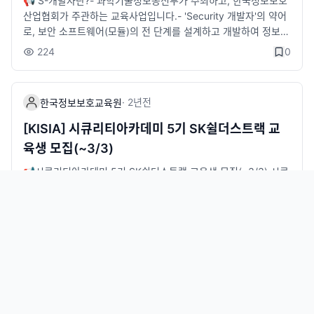
📢 S-개발자란?- 과학기술정보통신부가 주최하고, 한국정보보호
- 5.30(금) 14시(시큐아이트랙)* 구글폼 신청자 대상 안내 문자
8wd교육 모집 포스터(포스터를 클릭하면 신청페이지로 넘어갑니
산업협회가 주관하는 교육사업입니다.- 'Security 개발자'의 약어
발송 예정👉 신청방법STEP 1) 구글폼 신청- https://forms.gle/
다.)
로, 보안 소프트웨어(모듈)의 전 단계를 설계하고 개발하여 정보보
ZHPBxKZhLUXB82qLASTEP 2) LMS 지원- https://kiceclas
호를 수행할 수 있는 최정예 보안SW 개발자 양성 교육과정입니
s.kisia.or.kr/- 회원가입 후 '정보보호교육' -'시큐리티아카데미' 클
224
0
다.👉 교육일정- 25. 3. 31. ~ 25. 12. 5. (추후 변동 가능)👉 선
릭하여 트랙별 자기소개서 작성 및 지원👉 교육혜택- 채용연계 지
발인원- 30명 내외👉 선발대상- 정보보호 개발 분야 진출을 희망
원- 과학기술정보통신부 장관상 및 부상 수여- 전액 무료 교육- 교
하는 SW개발 능력과 인성을 보유한 자👉선발절차- 서류접수 ~3.
육수당 지급(1일 25,000원)- 자격증 취득비 지원(1인 80,000원)
·
2년
전
한국정보보호교육원
16(일) → 서류 합격자 발표 3.18(화) → 코딩테스트(3.20(목) ～
- 전문가 멘토링 및 프로젝트 실시- 전용 교육장 제공 및 노트북 대
3.21(금)) → 대면면접 3.26(수) → 결과발표 3.28(금))👉 신청방
여👉 문의처- 시큐아이트랙 : 02-6748-2019 / shinhelen@kisi
[KISIA] 시큐리티아카데미 5기 SK쉴더스트랙 교
법- STEP1) 구글폼 등록 신청: [https://forms.gle/uEtiatroqE6
a.or.kr- 안랩트랙 : 02-6418-5642 / hr0412@kisia.or.kr📌한
육생 모집(~3/3)
MptNPA]- STEP2) KISIA 한국정보보호교육원 LMS, S 개발자
국정보보호교육원 블로그-&nbsp;링크&nbsp;:&nbsp;https://bl
3기 신청하기 클릭: [https://lrl.kr/bAn6j]- STEP3) 신청 시 재학
og.naver.com/kisiaedu※ 해당 교육에 관한 자세한 내용을 확인
📢시큐리티아카데미 5기 SK쉴더스트랙 교육생 모집(~3/3) 시큐
증명서 또는 졸업(예정)증명서 업로드 &lt;추후 담당자에게 제출
하실 수 있습니다.
리티아카데미란? - 과학기술정보통신부가 주최하고\, 한국정보보
가능&gt;👉 교육혜택- 우수 수료생 • 활동팀 대상 창업 지원금 지
호산업협회가 주관하는 교육사업 - 실습 중심의 전문교육 및 기업
급(4,500만원)- 과정 중 매월 80만원 교육지원금 지급- 고성능 C
인턴십을 통해 현장에 즉시 투입 가능한 실무형 정보보호 전문인
261
0
PU&amp;GPU 노트북 대여- 정보보호제품 테스트베드 및 전용
재를 양성하는 채용연계형 교육과정 👉 교육과정 [SK쉴더스 채용
교육장 제공- 프로젝트 저작권 등록 및 특허출원 지원- 창업 프로
연계형 교육과정] · 모집직무 : 보안관제 · 모집인원 : 20명 내외 ·
그램 및 창업 지원 제공👉 우대사항- 22~24 AI보안 기술개발 교
교육일정 직무교육 : ‘25. 3. 25(화) ~ ’25. 5. 9(금) (총 7주) 실무
·
2년
전
한국정보보호교육원
육과정 수료생 서류 평가 시 가점 부여 (과학기술정보통신부 재능
프로젝트 : ‘25. 4. 21(월) ~ ’25. 6. 5(목) (총 7주, 3주는 직무교
사다리 정책 일환)- 취업하고자 하는 의지가 있는 자- 개발 역량이
육과 병행) 인턴연계 : 교육수료 후 3개월 👉교육장소 - KISIA 한
[KISIA] S-개발자 3기 교육생 모집(~2.16)
있는 자👉 문의처 : KISIA 한국정보보호교육원T) 02-6418-567
국정보보호교육원(송파구 소재) 👉 선발절차 - 서류접수(~ 3.3