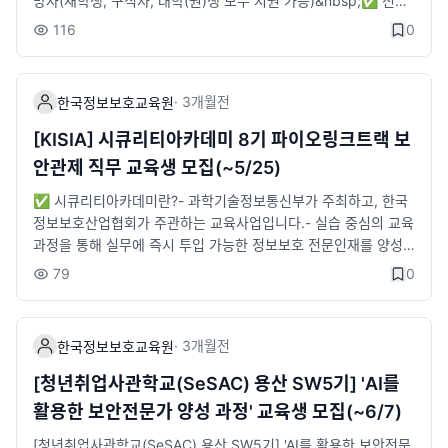
망자(재학생, 구직자, 대학(원)생 모두 지원 가능)&nbsp;✅ 신청
31(월)· 디지털 포렌식 트랙 : 2026.09.01(화) ~ 2026.09.30
방법&nbsp;STEP① 구글폼 신청 등록 https://link24.kr/DwGL
(수)- 프로젝트(8주) : 2026.10.01(목) ~ 2026.11.27(금)- 프로
116
0
o6dSTEP② LMS 신청서 제출 https://form.fillout.com/t/cJX
젝트 발표회(특강 포함) : 2026.11.30(월) 10:00 ~ 17:00📝 선
x3AnyrSus&nbsp;📆 교육기간: 26. 8 .3(월) OT&nbsp;&nbs
발절차서류전형(6.25) → 온라인 면접(6.26) → 최종합격(6.30)
p; - 보안전문화 교육 6주(오프라인,10:00~17:00)&nbsp; - 팀
✍️ 신청방법기업수요기반 화이트해커 양성과정 신청 구글폼 등록
·
3개월
전
한국정보보호교육원
프로젝트 12주(온·오프라인, 주 2회 오프라인 예정)🎁 교육혜택&
및 신청 -&gt; 바로가기📍 교육장소동서대학교 센텀캠퍼스(부산
nbsp; - 전액 무료 교육(내일배움카드와 무관)&nbsp; - 매월 80
해운대구 센텀중앙로 55)⏰ 교육시간- 09:00~18:00(주말·공휴
[KISIA] 시큐리티아카데미 8기 파이오링크트랙 보
만원 교육지원금 지급&nbsp; - 창업지원금 및 과학기술정보통신
일 제외)🎁 교육혜택- 100% 전액 무료 교육- 교육수당 50만원
안관제 직무 교육생 모집(~5/25)
부 장관상 수여&nbsp; - 전용 교육장, 노트북, 테스트베드 및 개발
지급- 취업 지원 프로그램 제공(채용설명회, 이력서 및 포트폴리오
인프라 지원&nbsp; - 전문가 프로젝트 멘토링 지원&nbsp; - 프
✅ 시큐리티아카데미란?- 과학기술정보통신부가 주최하고, 한국
첨삭, 모의면접 등)- 팀 프로젝트 활동 및 전문가 멘토링 지원- 프
로젝트 특허출원 지원 기회 제공📞 문의처&nbsp; - (E) lyn1224
정보보호산업협회가 주관하는 교육사업입니다.- 실습 중심의 교육
로젝트 기간 중 교육생 전원 노트북 지원- 인턴십 기회 부여 및 채
@kisia.or.kr&nbsp; - (T) 02-6418-5672→ 4기 홍보 영상 보
과정을 통해 실무에 즉시 투입 가능한 정보보호 전문인재를 양성
용연계 지원(23개사)📞 문의처T. 02-6418-5659 / 02-6748-2
러가기
하는 채용연계형 교육과정입니다.​✅ 기업형 과정이란?- 다수의
030E. wjsdpwls77@kisia.or.kr / cyt0521@kisia.or.kr
79
0
인력수요가 있는 참여기업 신입사원의 OJT를 대체할 수 있도록
채용 직무에 맞춘 전문과정- 기업탐방 DAY를 통해 실제 근무 현장
투어 및 현직자와의 네트워킹 기회 제공​🛡️모집 트랙- 파이오링크
·
3개월
전
한국정보보호교육원
트랙(보안관제, 정규직 전환 대상 인턴)​⭐ 모집대상- 4년제 이상 I
T 유관학과 졸업(예정)자 트랙별 20명※ 보안관제 직무 10명 선발
[청년취업사관학교(SeSAC) 용산 SW5기] 'AI를
예정​⭐ 우대조건- '26년 8월 기준 4년제 졸업자 또는 졸업예정
활용한 보안전문가 양성 과정' 교육생 모집(~6/7)
자- 정보보호 관련 기술 및 자격증 보유자- 교육 종료 후 취업 연계
가능자​📜 선발절차1) 접수마감 : 5월 25일(월)까지2) 서류 발표:
[청년취업사관학교(SeSAC) 용산 SW5기] 'AI를 활용한 보안전문