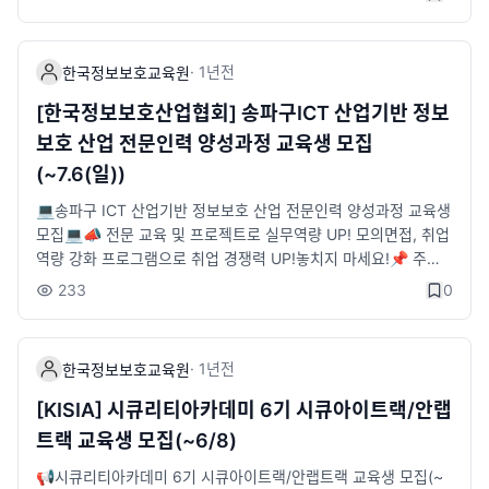
: 7.9.(수)~7/10(목)&nbsp;- 대면면접 : 7.17(목)&nbsp;- 합격자
정보보호교육원🍀 (모집대상) AI를 활용한 정보보호 기술 개발에
발표 : 7.22(화)~7.23(수)&nbsp;* 상기 일정은 변동될 수 있습니
관심이 있는 누구나💁🏻‍♂️ (선발절차)1. 서류 지원(LMS지원)2. 서류
다.👉 온라인 설명회&nbsp;- 6.24(화) 14시&nbsp;* 구글폼 신
합격자 발표3. 서류 합격자 대상 면접실시4. 최종합격자 발표🍀
·
1년
전
한국정보보호교육원
청자 대상 당일 안내 문자 발송 예정👉 신청방법STEP 1) 구글폼
(교육기간)- 각 과정별 상이(포스터 참조)🍀 (교육시간) 교육기간
신청&nbsp;- https://forms.gle/ZHPBxKZhLUXB82qLASTEP
중 평일 월 ~ 금 / 10:00 ~ 17:00(주말, 공휴일 제외)🍀 (교육장
[한국정보보호산업협회] 송파구ICT 산업기반 정보
2) LMS 지원&nbsp;- https://kiceclass.kisia.or.kr/&nbsp;- 회
소) KISIA 한국정보보호교육원 교육장(서울시 송파구 135(가락동
보호 산업 전문인력 양성과정 교육생 모집
원가입 후 '정보보호교육' -'시큐리티아카데미' 클릭하여 자기소개
78) IT벤처타워 서관 16층(05717)&nbsp;🍀 (교육커리큘럼) 집
(~7.6(일))
서 작성 및 지원👉 교육혜택&nbsp;- 채용연계 지원&nbsp;- 전
체교육(공통교육 + 전문교육)*공통교육정보보호 이론, 인공지능
액 무료 교육&nbsp;- 교육수당 지급(1일 25,000원)&nbsp;- 자
이론, 인공지능 시스템 설계, 데이터 분석 및 전처리, 주요AI알고리
💻송파구 ICT 산업기반 정보보호 산업 전문인력 양성과정 교육생
격증 취득비 지원(1인 80,000원)&nbsp;- 전문가 멘토링 및 프로
즘 이해3개 과정 동일*악성코드반 전문교육엔드포인트 위협데이
모집💻📣 전문 교육 및 프로젝트로 실무역량 UP! 모의면접, 취업
젝트 실시&nbsp;- 전용 교육장 제공 및 노트북 대여&nbsp;- 과
터의 이해, AI기반 엔드포인트 위협탐지 원리, 악성코드 분류, 악성
역량 강화 프로그램으로 취업 경쟁력 UP!놓치지 마세요!📌 주최/
학기술정보통신부 장관상 및 부상 수여(우수 프로젝트 및 우수 수
파워셀 스크립트 탐*네트워크반 전문교육네트워크 위협 데이터의
주관: 송파구/한국정보보호산업협회(KISIA)📌 모집기간: ~ 202
233
0
료생 대상)👉 문의처&nbsp;- 02-6418-5671 / jhj0723@kisia.
이해, AI기반 네트워크 위협 탐지원리, 위협로그 정오탐 분석, ICS
5. 7. 6(일)📌 대상: 만 19~39세 청년 구직자라면 누구나! (20명
or.kr📌한국정보보호교육원 블로그&nbsp;- 링크 : https://blog.
장애 예측&nbsp;*개인정보반 전문교육개인정보 비식별 이론, 머
모집)📌 우대사항(필수는 아니예요!)- 정보보호·컴퓨터 관련학과
naver.com/kisiaedu※ 해당 교육에 관한 자세한 내용을 확인하실
신러닝 이론, 신경망 이론, 자연어 처리 이론, 키워드 추출 이론, 순
졸업(예정)자- 정보보호 교육 이수자- 관련 자격증 소지자- 송파구
수 있습니다.
·
1년
전
환신경망, 언어모델, AI비식별 기술을 위한 개체명 인‼️ (교육혜택)
한국정보보호교육원
거주자📌 교육과정📖 실무교육 : 7.21(월) ~ 8.22(금)💼 실무 프
- 교육비 및 교재비 등 전액 무료- 과학기술정보통신부 장관상 및
로젝트 : 8.25(월) ~ 9.12(금)※ 상기 일자는 변동 될 수 있습니다.
[KISIA] 시큐리티아카데미 6기 시큐아이트랙/안랩
한국정보보호산업협회장상 수여, 상금지급- 고성능 노트북 대여-
📌 교육장소- 한국정보보호산업협회 본원 강의장(서울 송파구 중
트랙 교육생 모집(~6/8)
우수 프로젝트 팀 대상 특허출원 지원- 중식 및 다과 지원- 교육 수
대로 135, IT벤처타워 서관 14층)📌 교육혜택✔️ 교육기간 식비
료생 대상 취업컨설팅 지원🍀 (신청방법)-한국정보보호교육원 L
지원✔️ 1:1 맞춤형 모의면접✔️ 이력서/자소서 작성 지원✔️ 실무
📢시큐리티아카데미 6기 시큐아이트랙/안랩트랙 교육생 모집(~