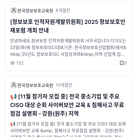
대상 추후 개별 안내 예정입니다.📜 신청방법STEP 1) 구글폼 등
과 폭 넓은 정보보호 기업 탐색 기회 제공🛡️ 직무트랙 소개(1) 진
·
8개월
전
한국정보보호교육원
록 신청STEP 2) KISIA 한국정보보호교육원 LMS 통합 온라인 지
단분석 트랙(취업 연계 직무: 보안관제, 보안 엔지니어, 취약점 진
원📆 교육일정1) 직무교육 : 2월 23일(월) ~ 4월 8일(수) (총 7
단, 모의해킹, CERT/침해사고 분석 등)(2) 컨설팅 트랙(취업 연계
[정보보호 인적자원개발위원회] 2025 정보보호인
주)2) 실무 프로젝트 : 4월 6일(월) ~ 5월 19일(화) (총 7주)3) 인
직무: 기술 컨설팅, 관리 컨설팅, 정보보안담당자 등)※ 교육 과정
재포럼 개최 안내
턴 연계: 교육 수료 후 3개월※ 입학식: 2월 23일(월), 수료식: 5월
수료 후 정보보호 인력양성 얼라이언스(참여 기업 70개사)로 취업
20일(수)✏️ 교육구성📆 교육장소- KISIA 한국정보보호교육원
연계 지원🛡️ 참여기업안랩, LG CNS, SK쉴더스, 이글루코퍼레이
안녕하세요,정보보호 인적자원개발위원회 사무국입니다.다가오는
(송파구 소재)📆 교육시간- 10:00~17:00(주말 · 공휴일 제외)🎁
션, 지니언스, 이스트시큐리티, 시큐아이, 라온시큐어, 펜타시큐리
23일(화)에 정보보호ISC(대표기관: 한국정보보호산업협회)에서&
교육혜택- 과학기술정보통신부 장관상 및 부상 수여- 전액 무료 교
티, 파이오링크, 모니터랩, 드림시큐리티, 스틸리언, 쿼드마이너,
nbsp;‘25년도 정보보호ISC 사업성과와&nbsp;지역·산업계 입장
육- 교육수당 지급(1일 25,000원)- 자격증 취득비 지원- 취업 컨
스패로우, 에스에스알, 지란지교시큐리티, 지란지교데이터, 에스
의 현황 및 수요 공유를 통해정보보호인력 정책 방향 수립을 지원
152
0
설팅 제공- 취업 연계 지원- 전문 멘토링 및 프로젝트 지원- 전용
지에이솔루션즈, 윈스테크넷, 엑스게이트, 엔큐리티, 엔에스에이
하기 위한&nbsp;『2025 정보보호인재포럼』 을 개최하게 되었
교육장 제공 및 노트북 대여📞 문의처 : KISIA 한국정보보호교육
치씨(NSHC), 피앤피시큐어, 센스톤, 시큐레터, 소프트캠프, 이노
습니다.이에 산업계 및 유관기관 관계자분들의&nbsp;많은 관심과
원- SK쉴더스트랙 : 02-6418-5671 / securityacademy@kisi
티움, 트리니티소프트, 엔키화이트햇, 수산아이앤티, 굿모닝아이
참여&nbsp;부탁드립니다.&nbsp;현장 참여를&nbsp;희망하실
·
10개월
전
한국정보보호교육원
a.or.kr✅ 한국정보보호교육원 블로그- 링크 :https://blog.nave
텍, 엘에스웨어, 엔시큐어, 워터월시스템즈, 앤앤에스피, 오픈베이
경우, 아래의&nbsp;참가신청 링크에 접속하시어 신청 부탁드립니
r.com/kisiaedu※ 시큐리티아카데미 페이지에서 해당 교육에 관
스, 한국통신인터넷기술, 린시큐어, 나인시큐리티, 지엠디소프트,
다.&nbsp;본 행사는 현장에서&nbsp;실시간 생중계 될 예정이므
📢 [11월 참가자 모집 중] 전국 중소기업 및 주요
한 자세한 내용을 확인하실 수 있습니다.✅ 한국정보보호산업협
싸이터, 디사일로, 나온웍스, 시큐센, 에스에스앤씨, 카인드소프트,
로, 협회 유튜브 채널을&nbsp;통해서도 참여&nbsp;가능합니다.
CISO 대상 순회 사이버보안 교육 & 침해사고 무료
회 시큐리티아카데미 소개 페이지- 링크 :https://www.kisia.or.k
케이티엔에프, 시옷, MOCA, 엔텀네트웍스, 데이터코볼트, 더스
&nbsp;&nbsp;&nbsp;&lt;행사 개요&gt;ㅇ 행사명 : 정보보호IS
점검 설명회 - 강원(원주) 지역
r/talent_support/education_business/security_academy※
팟, 나일로프트, 블루문소프트, 기원테크, 브랜드시큐리티(한국지
C&nbsp;2025 정보보호인재포럼ㅇ 일시 :&nbsp;2025.12.23.
해당 교육에 관한 자세한 내용을 확인하실 수 있습니다.
점), 씨에이에스, 씨엠티정보통신, 시큐와우, 엔아티서비스(NIT S
(화) 14:00~17:00ㅇ 장소 :&nbsp;과학기술컨벤션센터 B1 프리
📢 [11월 참가자 모집 중] 전국 중소기업 및 주요 CISO 대상 순회
ervice), 씨드젠, 포테이토넷, 동훈아이텍, 한시큐리티, 지시스, 케
미엄 중회의실(서울시 강남구 테헤란로 테헤란로7길 22)&nbsp;
사이버보안 교육 &amp; 침해사고 무료점검 설명회 - 강원(원주)
이엑스넥스지, 코닉글로리, 테르텐, 시큐어링크 등 70개사※ 참여
※ 온·오프라인 동시 진행 : 대표기관(KISIA) 유튜브 채널을 통한