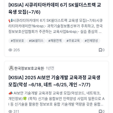
공모접수• 참가자격 : 정보보호 정책 관련 아이디어를 보유한 전국
[KISIA] 시큐리티아카데미 6기 SK쉴더스트랙 교
대학(원)생 팀(최소 2인~최대 4인)• 공모주제 : 정보보호 전 분야
육생 모집(~7/6)
에 대한 정책 관련 자유 제안• 참가방법 : KUCIS 이메일(kucis@
kisia.or.kr)로 서류 제출• 제출서류 : 재학(휴학) 증명서, 논문 유
📢시큐리티아카데미 6기 SK쉴더스트랙 교육생 모집(~7/6)시큐
사도검사 결과지, 정보보호 정책제안 공모전 신청서• 제안서분량 :
리티아카데미란?&nbsp;- 과학기술정보통신부가 주최하고, 한국
표지 및 목차 포함(참고문헌 제외) 6페이지 이상, 15페이지 이내
정보보호산업협회가 주관하는 교육사업&nbsp;- 실습 중심의 전
📌 시상규모• 대상&nbsp;: 1팀 / 과학기술정보통신부장관상 및
문교육 및 기업 인턴십을 통해 현장에 즉시 투입 가능한 실무형 정
#
정보보호
#
SK쉴더스
#
채용연계
#
무료교육
#
인재양성
상금 2,000,000원• 최우수상&nbsp;: 2팀 / 한국정보보호산업협
보보호 전문인재를 양성하는 채용연계형 교육과정📌SK쉴더스트
회장상 및 상금 1,000,000원• 우수상&nbsp;: 3팀 / 한국정보보
랙 소개&nbsp;- SK쉴더스의 채용직무인 '보안관제'에 특화된 커
205
0
호산업협회장상 및 상금 500,000원📞 문의 : kucis@kisia.or.kr
리큘럼&nbsp;- 교육과정 수료 후 'SK쉴더스'로 인턴연계👉 교육
/ 02-6418-5651🔎 공고문 확인 및 신청서 다운로드 : https://
과정&nbsp;- 직무교육 : 7. 29(화) ~ 9. 8(월)&nbsp;- 실무 프로
www.kisia.or.kr/talent_support/kucis_reference/31/
젝트 : 8. 25(월) ~ 10. 16(목)&nbsp;- 인턴연계 : 교육 수료 후 3
·
1년
전
한국정보보호교육원
개월&nbsp;*입학식 - 7. 28(월) / 수료식 - 10.28(화)👉모집대상
&nbsp;- SK쉴더스 '보안관제' 직무로 취업을 희망하는 대학 졸업
[KISIA] 2025 AI보안 기술개발 교육과정 교육생
(예정)자 20명 내외👉우대조건&nbsp;- '26년 2월 기준 졸업자
모집(악성 ~6/18, 네트 ~6/25, 개인 ~7/7)
또는 졸업예정자&nbsp;- 정보보호 관련 전공자 및 자격증 소지자
&nbsp;- 교육 종료 후 취업 연계 가능자👉교육장소&nbsp;- KIS
📣 AI보안 기술개발 교육과정 교육생 모집(악성코드, 네트워크,
IA 한국정보보호교육원(송파구 소재)👉교육시간- 10:00~17:00
개인정보)🍀 (목적) 신기술 융합보안 인력양성 사업의 일환으로 A
(주말/공휴일 제외)👉 선발절차&nbsp;- 접수마감 : ~7.6(일)(23:
I 등 신기술을 활용한 정보보호 융합 기술개발 역량을 갖춘 융합보
59분까지 LMS 지원 완료 필요)&nbsp;- 온라인인성검사(SKST)
안 전문인력 양성🍀 (주최/주관) 과학기술정보통신부/ KISIA 한국
311
0