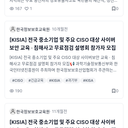
지역​최근 주요 통신사의 정보유출사고로 국민들의 재산적, 정신적
기업은 지속적으로 확대 예정⭐ 모집대상- 4년제(학사) 이상 IT
실시간 송출 예정ㅇ 대상 : 정보보호ISC 참여기관 및 기업, 산업계
피해가 자주 발생하고 있습니다.기업 또한 주요 데이터가 해킹 등
167
1
0
유관학과 졸업(예정)자 총 50명(1) 진단분석 트랙(25명)(2) 컨설
·유관기관 관계자&nbsp;* 참가비 무료&nbsp; / 주차 지원ㅇ 현
으로부터 노출되는 사례가 이어지면서 사회 전반의 정보보호 강화
팅 트랙(25명)⭐ 우대조건- '26년 8월 기준 졸업자 또는 졸업예
장 참석&nbsp;신청기한 : ~'25.12.21(일요일) 까지&nbsp; * 단,
와 안전장치 마련이 어느 때보다 중요해지고 있습니다.​이에 본 협
정자- 정보보호 관련 전공자 및 자격증 소지자- 교육 종료 후 취업
&nbsp;현장 참석자 접수는 선착순 마감될 수 있습니다. (현장 참
회에서는 전국 CISO의 정보보호 역량 강화를 목표로 한 교육 프로
연계 가능자📢 온라인 설명회- 2026년 1월 14일(수)※ 상기 일정
·
10개월
전
석자 대상 다과 및 기념품 제공)&nbsp;▶&nbsp;참가신청 바로가
한국정보보호교육원
그램과 공급기업 상담회를 병행하는 설명회를 개최합니다.설명회
은 변동될 수 있으며, 구글폼 신청자 대상 상세 안내 문자 발송 예
기 :&nbsp;http://kisia-iscforum.co.kr/&nbsp;▶ 협회 유튜브
당일 함께 진행되는 공급기업 상담회에서는 무료 상담과 더불어
[KISIA] 전국 중소기업 및 주요 CISO 대상 사이버
정입니다.📜 선발절차1) 접수마감 : 1월 22일(목) 오전 10시까지
채널 바로가기(온라인 생중계) : www.youtube.com/@한국정보
일정 기간 제품 및 솔루션 무료 도입 기회도 제공됩니다.*자세한
보안 교육 · 침해사고 무료점검 설명회 참가자 모집
2) 대면면접 : 2월 5일(목) ~ 2월 6일(금)3) 합격자 발표 : 개별 안
보호산업-b7y&nbsp;&nbsp;▶&nbsp;정보보호ISC 사무국 02-
내용은 첨부 포스터를 참고해 주시기 바랍니다.🔗 참가 신청http
내※ 세부 일정은 변동될 수 있으며, 서류 합격자 대상 추후 개별 안
6418-5655감사합니다.
s://forms.gle/gi9Zp8xRvfXYekdm7&nbsp;&nbsp;🙋참가대
[KISIA] 전국 중소기업 및 주요 CISO 대상 사이버보안 교육 · 침
내 예정입니다.📜 신청방법STEP 1) 구글폼 등록 신청STEP 2) KI
상- 지역별 CISO 및 기업 내 보안관리자&nbsp;📆 일시 및 장소&
해사고 무료점검 설명회 참가자 모집​📢 과학기술정보통신부와 한
SIA 한국정보보호교육원 LMS 통합 온라인 지원📆 교육일정1) 직
nbsp;- 11월 18일(화) 13:00 ~ 17:00 /&nbsp;강원(원주) (원주
국인터넷진흥원이 주최하며 한국정보보호산업협회가 주관하는
무교육 : 2월 23일(월) ~ 4월 17일(금) (총 8주)2) 실무 프로젝트
의료기기산업진흥원 3층 대강당)&nbsp;✅ 프로그램&nbsp;- 최
「전국 중소기업 및 주요 CISO 대상 사이버보안 교육·침해사고
: 4월 20일(월) ~ 6월 5일(금) (총 7주)3) 인턴십 매칭 : 6월 8일
#
CISO
#
긴급교육
#
KISIA
#
과기부
#
KISA
신 사례 기반 CISO 정보보호 역량강화 교육- 보안기업(20개) 솔
무료점검 설명회」참가자를 모집합니다.​🙋‍♀️ 참가대상- 전국 CISO
(월) ~ 6월 17일(목) (총 2주)4) 인턴 연계: 교육 수료 후 2개월※
루션 상담회- 긴급점검 신청 접수🎁 설명회 혜택- 한국인터넷진흥
및 기업 내 보안관리자 1,000명 내외 (지역별 150명 내외)​📆 일
190
0
입학식: 2월 23일(월), 수료식: 6월 18일(목)✏️ 교육구성
원 수료증(수료자 한정)- 기념품 및 경품 제공(네트워킹 개인정보
시- 2025년 9월 ~ 11월 중 (13:00 ~ 17:00)​* 9月 23(인천) / 2
수집·이용 동의자 한정)📑 자세히 보기​https://www.kisia.or.kr/
4(대구)* 10月 22(울산) / 23(부산) / 30(경기)* 11月 4(청주) /
announcement/association/754/☎️ 문의한국정보보호산업협
5(광주) / 12(익산) / 13(제주) / 18(원주)​✅ 장소- 전국 주요 도시
·
11개월
전
한국정보보호교육원
회 한국정보보호교육원T. 02-6418-5656 / 6748-2038E. hht1
10곳 (인천·대구·울산·부산·경기·청주·광주·전주·제주·강원)*상세
1111@kisia.or.kr
내용은 포스터 참고​✅ 프로그램▶ 최신 사례 기반 CISO 정보보호
[KISIA] 전국 중소기업 및 주요 CISO 대상 사이버
역량강화 교육​▶ 보안기업(20개) 솔루션 구매상담회▶ 긴급점검