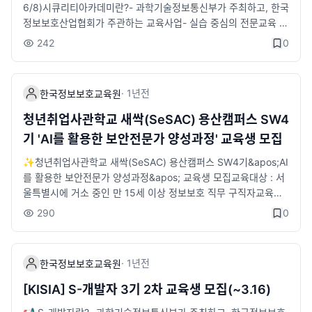
MS홈페이지 회원가입 후 AI보안 기술개발 교육과정 클릭, 지원서
프로젝트 &amp; 멘토링✔️ 취업역량 강화 특강📌 신청방법- 한
6/8)시큐리티아카데미란?- 과학기술정보통신부가 주최하고, 한국
작성 및 제출하기!!‼️ 작년 교육 참여 후기 보고 바로 신청하기 ‼️👉
국정보보호산업협회 LMS 회원가입 및 교육과정 선택 후 신청송파
정보보호산업협회가 주관하는 교육사업- 실습 중심의 전문교육 및
작년 교육 참여 후기 : https://blog.naver.com/PostList.naver?
구 ICT기반 전문인력 양성과정 - 한국정보보호산업협회- 또는 하
기업 인턴십을 통해 현장에 즉시 투입 가능한 실무형 정보보호 전
242
0
blogId=kisiaedu&amp;from=postList&amp;categoryNo=7
단 송파ICT 산업기반 전문인력 양성과정 신청 폼https://form.fill
문인재를 양성하는 채용연계형 교육과정📌시큐아이트랙 소개- 시
👉 신청링크 : https://kiceclass.kisia.or.kr/app/board/keys?
out.com/t/sWNaH17PyPus📌 문의- 02-6418-5643 / htg01
큐아이트랙의 채용직무인 '보안운영, 보안관제, 컨설팅, 정보보호
boardKey=a77bbc1f-f082-445f-b123-6101e02089f5☎️
24@kisia.or.kr- 02-6418-5663 / cyt0521@kisia.or.kr
그룹'에 특화된 커리큘럼- 교육과정 수료 후 '시큐아이'로 인턴연계
(문의)- 담당부서 : 한국정보보호산업협회 한국정보보호교육원 교
·
1년
전
한국정보보호교육원
📌안랩트랙 소개- 안랩트랙 채용직무인 '보안 엔지니어, 보안컨설
육개발팀- 담당자 연락처 : 02-6748-2013, 2038- 담당자 이메
팅'에 특화된 커리큘럼- 교육과정 수료 후 '안랩'으로 인턴연계👉
청년취업사관학교 새싹(SeSAC) 용산캠퍼스 SW4
일 : aisec@kisia.or.kr- 카카오톡 문의 : https://pf.kakao.com/
교육과정- 직무교육 :&nbsp;&nbsp;6. 30(월) ~&nbsp;9. 8(월)
기 'AI를 활용한 보안전문가 양성과정' 교육생 모집
_yKxeDj​
(총 10주)- 실무 프로젝트&nbsp;:&nbsp;8. 25(월) ~ 10. 16(목)
(총&nbsp;7주, 3주 직무교육과 병행)- 인턴연계&nbsp;&nbsp;:
✨청년취업사관학교 새싹(SeSAC) 용산캠퍼스 SW4기&apos;AI
&nbsp;교육 수료 후 2개월(11~12월)*입학식 - 6. 30(월),&nbs
를 활용한 보안전문가 양성과정&apos; 교육생 모집교육대상 : 서
p;수료식&nbsp;&nbsp;- 10.28(화)👉모집대상- 4년제(학사) 이
울특별시에 거소 중인 만 15세 이상 정보보호 직무 구직자교육일
상 IT 유관학과 졸업(예정)자 20명 내외(트랙별)👉교육장소-&nb
정 : 2025. 06. 16(월) ~ 11. 10(월) [직무교육 3개월 + 실무프로
290
0
sp;KISIA 한국정보보호교육원(송파구 소재)👉교육시간-&nbsp;
젝트 2개월]교육특징 : 우수 정보보호 기업 11개사가 참여하는 기
10:00~17:00(평일, 6시간)👉 선발절차- 접수마감 :&nbsp;~6.
업연계형 교육정보보호기업 현직자 강사의 직무교육과 멘토링을
8(일)(23:59분까지 LMS 지원 완료 필요)&nbsp;- 대면면접 :&n
통한 역량향상채용설명회, 1:1맞춤형 채용서류 첨삭, 기업탐방, 잡
·
1년
전
한국정보보호교육원
bsp;6.18(수)(시큐아이트랙) 6,19(목)(안랩트랙)- 합격자 발표 :&
코디 등 다양한 취업프로그램신청마감 : 2025. 05. 27(화), 23:5
nbsp;6.24(화)(시큐아이트랙), 6.25(수)(안랩트랙)* 상기 일정은
9문의사항 : 02-6418-5643 / htg0124@kisia.or.kr / 🗨️하단
[KISIA] S-개발자 3기 2차 교육생 모집(~3.16)
변동될 수 있습니다.👉 온라인 설명회- 5.28(수) 14시(안랩트랙)
카카오톡링크 통한 문의 가능https://open.kakao.com/o/sq3lr