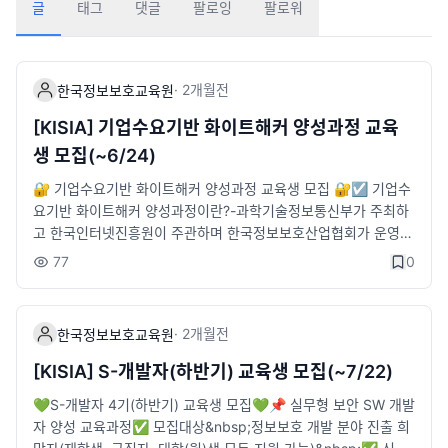
글
태그
댓글
팔로잉
팔로워
·
2개월
전
한국정보보호교육원
[KISIA] 기업수요기반 화이트해커 양성과정 교육
생 모집(~6/24)
🔐 기업수요기반 화이트해커 양성과정 교육생 모집 🔐☑️ 기업수
요기반 화이트해커 양성과정이란?-과학기술정보통신부가 주최하
고 한국인터넷진흥원이 주관하며 한국정보보호산업협회가 운영하
는 교육사업-공통교육과 심화교육 바탕의 집체교육을 진행한 후,
77
0
기업 수요에 맞추어 멘토링 및 인턴십 등 다양한 프로그램을 통해
화이트해커 및 보안 인재를 양성하는 채용연계형 교육과정📅 모
집기간~ 2026.06.24(수) 23:59👨‍🎓 교육대상2026년 기준 대학
·
2개월
전
한국정보보호교육원
졸업예정자, 졸업자, 구직자(30명 모집)- 정보보호 관련 전공자 및
자격증 소지 등 기본지식을 갖춘 자- 교육 종료 후 취업 연계가 가
[KISIA] S-개발자(하반기) 교육생 모집(~7/22)
능한 자- 교육 일정에 참여 가능한 자 ('26.7~'26.12, 일 8시간)🗓️
💚S-개발자 4기(하반기) 교육생 모집💚📌 실무형 보안 SW 개발
교육일정- 공통과정(4주) : 2026.07.03(금) ~ 2026.07.31(금)-
자 양성 교육과정✅ 모집대상&nbsp;정보보호 개발 분야 진출 희
심화과정(8주)· 취약점 분석 트랙 : 2026.08.03(월) ~ 2026.08.