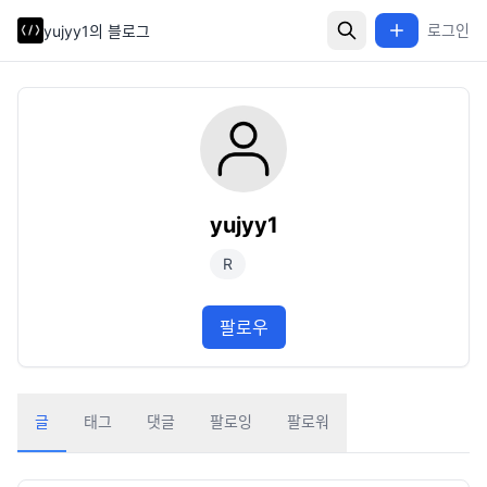
로그인
yujyy1의 블로그
yujyy1
R
팔로우
글
태그
댓글
팔로잉
팔로워