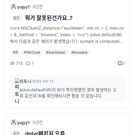
·
3년
전
yujyy1
뭐가 잘못된건가요..?
질문
ccc<-NbClust(Z,distance="euclidean", min.nc = 2, max.nc
= 8, method = "kmeans", index = "ccc") solve.default(W)
에서 다음과 같은 에러가 발생했습니다: system is computation
ally singular: reciprocal condition number = 1.242e-16
#
R
#
NbClust
#
euclidean
#
kmeans
715
1
0
피토니
·
2023-06-13
solve.default(W)의 W가 특이행렬인 경우 발생하는 오
류 같은데 W를 확인해보시면 좋을 것 같습니다.
·
3년
전
yujyy1
dplyr패키지 오류
질문