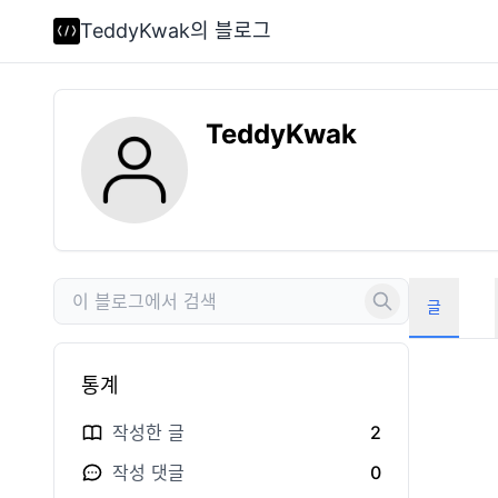
TeddyKwak의 블로그
TeddyKwak
글
통계
작성한 글
2
작성 댓글
0