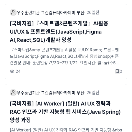
(UX) 전략 수립 → 정보구조(IA) 설계 → UI 화면설계 → AI 기반
혜택· 국민내일배움카드 발급 대상자 자부담 일부 발생, 국취 1유
UX 최적화의 전주기 디지털디자인 실무 역량을 교육합니다.​​■ 전
형, 2유형(특정계층) 훈련비 전액 지원· ​훈련장려금 지급 : 월 최대
·
26일
전
우수훈련기관 그린컴퓨터아카데미 부산
화문의 : 051-912-1000■ 카카오채널채팅 : http://pf.kakao.c
40만원 지급· ​구직촉진수당 : 국취1유형-월 최대 60만원 (가족수
om/_xafjuG/chat■ 접수 : 바로가기​
당 최대 40만원)· ​1:1 취업지원 서비스 제공 (진로상담·자소서/이
[국비지원]『스마트웹&콘텐츠개발』AI활용
력서 첨삭·취업세미나·참여 기업 취업 연계 등)· 훈련생 무료보험
UI/UX & 프론트엔드(JavaScript,Figma
가입(재해보험)&nbsp;&nbsp;※​​ 과정안내· ​ 금융서비스를 이해하
AI,React,SQL)개발자 양성
고 생성형 AI를 활용하여 금융상품 판매사이트 개발을 할 수 있는
풀스텍 개발 인재 양성​· ​ 선도기업 수요 및 직무분석에 기반한 실무
『스마트웹&amp;콘텐츠개발』AI활용 UI/UX &amp; 프론트엔
형 커리큘럼· ​ 선도기업 실제 문제해결형 프로젝트 진행· ​ 금융기관
드(JavaScript,Figma AI,React,SQL)개발자 양성&nbsp;※ 훈
에 특화된 금융지식 &nbsp;교육 및 현직 실무자로 강사진 구성· ​
련일정 안내​· ​훈련일정 :7/30~27/ 1/22· 요일시간: 월~금(주5일)
선도기업의 자원을 활용한 프로젝트 중심 실무교육 및 현직 개발
09:00~18:00​· 모집정원: 20명&nbsp;&nbsp;&nbsp;※ 지원자
24
0
자 멘토 참여· ​ 생성형 AI활용으로 고급기능 구현· ​ 프로젝트 경진
격· 국민내일배움 카드 발급 대상자· 전공 무관, 초보자도 가능&nb
대회 실시&nbsp;&nbsp;&nbsp;&lt;상담안내 링크&gt;https://li
sp;※ 수강혜택· 국민내일배움카드 발급 대상자 자부담 일부 발생​​,
tt.ly/bsgreen지점위치, 전화, 카카오 간편 상담 등위 링크 활용해
국취 1유형, 2유형(특정계층) 훈련비 전액 지원· ​훈련장려금 지급 :
·
26일
전
주시길 바랍니다.■ 접수 : 바로가기​
우수훈련기관 그린컴퓨터아카데미 부산
월 최대 20만원 지급· ​구직촉진수당 : 국취1유형-월 최대 60만원
(가족수당 최대 40만원)·​ 1:1 취업지원 서비스 제공 (진로상담·자
[국비지원] [AI Worker] (일반) AI UX 전략과
소서/이력서 첨삭·취업세미나·참여 기업 취업 연계 등)· 훈련생 무
RAG 인프라 기반 지능형 웹 서비스(Java Spring)
료보험가입(재해보험)&nbsp;※​ 과정안내- 다양한 스마트기기 플
양성 과정
랫폼에 적용 가능한 웹기반의 콘텐츠서비스를 기획, 분석, 설계, 구
현, 테스트, 배포 및 유지 보수하는 능력을 함양할 수 있다.- 웹 및
[AI Worker] (일반) AI UX 전략과 RAG 인프라 기반 지능형 &nbs