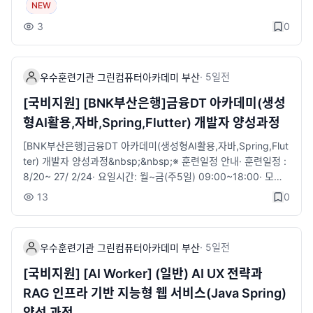
p;&nbsp;&nbsp;&lt;상담안내 링크&gt;https://litt.ly/bsgreen
NEW
발급 대상자· 전공 무관, 초보자도 가능※ 수강혜택· 국민내일배움
지점위치, 전화, 카카오 간편 상담 등위 링크 활용해주시길 바랍니
3
0
카드 발급 대상자 자부담 일부 발생, ​국취 1유형, 2유형(특정계층)
다.■ 접수 : 바로가기​
훈련비 전액 지원&nbsp;&nbsp; &nbsp; &nbsp; &nbsp; &nbs
p; &nbsp;· ​훈련장려금 지급 : 국가기간전략산업직종 훈련 월 최
대 20만원. 산대특직종 훈련 월 최대 40만원· ​구직촉진수당 : 국취
·
5일
전
우수훈련기관 그린컴퓨터아카데미 부산
1유형-월 최대 60만원 (가족수당 최대 40만원)· ​ 1:1 취업지원 서
[국비지원] [BNK부산은행]금융DT 아카데미(생성
비스 제공 (진로상담·자소서/이력서 첨삭·취업세미나·참여 기업 취
형AI활용,자바,Spring,Flutter) 개발자 양성과정
업 연계 등)※​ 과정안내&nbsp;-′디지털디자인′의 직종 정의 ′스마
트기기에 적용 가능한 서비스에 대하여 사용자경험과 니즈를 분석
[BNK부산은행]금융DT 아카데미(생성형AI활용,자바,Spring,Flut
하여 정보설계, UI설계, 화면설계 등을 하는 직무′를 훈련의 핵심
ter) 개발자 양성과정&nbsp;&nbsp;※​ 훈련일정 안내​· ​훈련일정 :
목표 중 하나로 설정하고 있습니다.&nbsp;-스마트폰·태블릿·스마
8/20~ 27/ 2/24· 요일시간: 월~금(주5일) 09:00~18:00· 모집
트기기 등 다양한 디바이스 환경을 전제로, 사용자경험(UX) 전략
정원: 30명&nbsp;※​ 지원자격· 국민내일배움 카드 발급 대상자·
13
0
수립 → 정보구조(IA) 설계 → UI 화면설계 → AI 기반 UX 최적화
전공 무관, 초보자도 가능&nbsp;&nbsp;&nbsp;※​ 수강혜택· 국
의 전주기 디지털디자인 실무 역량을 교육합니다.​​■ 전화문의 : 0
민내일배움카드 발급 대상자 자부담 일부 발생, 국취 1유형, 2유형
51-912-1000■ 카카오채널채팅 : http://pf.kakao.com/_xafju
(특정계층) 훈련비 전액 지원· ​훈련장려금 지급 : 월 최대 40만원
G/chat■ 접수 : 바로가기​
·
5일
전
우수훈련기관 그린컴퓨터아카데미 부산
지급· ​구직촉진수당 : 국취1유형-월 최대 60만원 (가족수당 최대
40만원)· ​1:1 취업지원 서비스 제공 (진로상담·자소서/이력서 첨삭
[국비지원] [AI Worker] (일반) AI UX 전략과
·취업세미나·참여 기업 취업 연계 등)· 훈련생 무료보험가입(재해
RAG 인프라 기반 지능형 웹 서비스(Java Spring)
보험)&nbsp;&nbsp;※​​ 과정안내· ​ 금융서비스를 이해하고 생성형
양성 과정