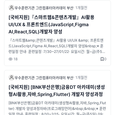
력을 함양할 수 있다.- ChatGPT와 Figma AI를 활용하여 사용자
원&nbsp;&nbsp; &nbsp; &nbsp; &nbsp; &nbsp; &nbsp;· ​훈
·
1개월
전
요구를 분석 및 아이디어를 시각화하고, UI/UX 기획 및 설계를 수
우수훈련기관 그린컴퓨터아카데미 부산
련장려금 지급 : 국가기간전략산업직종 훈련 월 최대 20만원. 산대
행하는 능력을 함양할 수 있다.- 현대적 웹 애플리케이션을 개발하
특직종 훈련 월 최대 40만원· ​구직촉진수당 : 국취1유형-월 최대
[국비지원]『스마트웹&콘텐츠개발』AI활용
기 위한 표준 자바스크립트(ECMAScript), 리엑트(React)를 활용
60만원 (가족수당 최대 40만원)· ​ 1:1 취업지원 서비스 제공 (진로
UI/UX & 프론트엔드(JavaScript,Figma
하여 모던 웹 개발 능력을 함양할 수 있다.스크립트언어자바(프로
상담·자소서/이력서 첨삭·취업세미나·참여 기업 취업 연계 등)※​ 과
그래밍언어)&nbsp;&lt;상담안내 링크&gt;https://litt.ly/bsgree
AI,React,SQL)개발자 양성
정안내&nbsp;-′디지털디자인′의 직종 정의 ′스마트기기에 적용 가
n지점위치, 전화, 카카오 간편 상담 등위 링크 활용해주시길 바랍
능한 서비스에 대하여 사용자경험과 니즈를 분석하여 정보설계, U
『스마트웹&amp;콘텐츠개발』AI활용 UI/UX &amp; 프론트엔
니다.■ 접수 : 바로가기​
I설계, 화면설계 등을 하는 직무′를 훈련의 핵심 목표 중 하나로 설
드(JavaScript,Figma AI,React,SQL)개발자 양성&nbsp;※ 훈
정하고 있습니다.&nbsp;-스마트폰·태블릿·스마트기기 등 다양한
련일정 안내​· ​훈련일정 :7/30~27/01/22· 요일시간: 월~금(주5
디바이스 환경을 전제로, 사용자경험(UX) 전략 수립 → 정보구조(I
일) 09:00~18:00​· 모집정원: 20명&nbsp;&nbsp;&nbsp;※ 지
18
0
A) 설계 → UI 화면설계 → AI 기반 UX 최적화의 전주기 디지털디
원자격· 국민내일배움 카드 발급 대상자· 전공 무관, 초보자도 가능
자인 실무 역량을 교육합니다.​​■ 전화문의 : 051-912-1000■ 카
&nbsp;※ 수강혜택· 국민내일배움카드 발급 대상자 자부담 일부
카오채널채팅 : http://pf.kakao.com/_xafjuG/chat■ 접수 : 바
발생​​, 국취 1유형, 2유형(특정계층) 훈련비 전액 지원· ​훈련장려금
·
1개월
전
로가기​
우수훈련기관 그린컴퓨터아카데미 부산
지급 : 월 최대 20만원 지급· ​구직촉진수당 : 국취1유형-월 최대 6
0만원 (가족수당 최대 40만원)·​ 1:1 취업지원 서비스 제공 (진로상
[국비지원] [BNK부산은행]금융DT 아카데미(생성
담·자소서/이력서 첨삭·취업세미나·참여 기업 취업 연계 등)· 훈련
형AI활용,자바,Spring,Flutter) 개발자 양성과정
생 무료보험가입(재해보험)&nbsp;※​ 과정안내- 다양한 스마트기
기 플랫폼에 적용 가능한 웹기반의 콘텐츠서비스를 기획, 분석, 설
[BNK부산은행]금융DT 아카데미(생성형AI활용,자바,Spring,Flut
계, 구현, 테스트, 배포 및 유지 보수하는 능력을 함양할 수 있다.-
ter) 개발자 양성과정자바(프로그래밍언어)&nbsp;&nbsp;※​ 훈련
웹 및 모바일 애플리케이션 개발을 위하여 애플리케이션의 요구사
일정 안내​· ​훈련일정 : 8/10~2/15· 요일시간: 월~금(주5일) 09:0