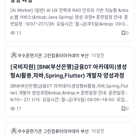
AI를 활용하여 금융상품 판매사이트 개발을 할 수 있는 풀스텍 개
발 인재 양성​· ​ 선도기업 수요 및 직무분석에 기반한 실무형 커리큘
[AI Worker] (일반) AI UX 전략과 RAG 인프라 기반 지능형 &nbs
럼· ​ 선도기업 실제 문제해결형 프로젝트 진행· ​ 금융기관에 특화된
p;웹 서비스(&nbsp;Java Spring) 양성 과정​※ 훈련일정 안내​· ​훈
금융지식 &nbsp;교육 및 현직 실무자로 강사진 구성· ​ 선도기업의
련일정 : 9/07~27/1/26· 요일시간: 월~금(주5일)&nbsp; 09:00
자원을 활용한 프로젝트 중심 실무교육 및 현직 개발자 멘토 참여· ​
~18:00​· 모집정원: 30명&nbsp;※ 지원자격· 국민내일배움 카드
13
0
생성형 AI활용으로 고급기능 구현· ​ 프로젝트 경진대회 실시&nbs
발급 대상자· 전공 무관, 초보자도 가능※ 수강혜택· 국민내일배움
p;&nbsp;&nbsp;&lt;상담안내 링크&gt;https://litt.ly/bsgreen
카드 발급 대상자 자부담 일부 발생, ​국취 1유형, 2유형(특정계층)
지점위치, 전화, 카카오 간편 상담 등위 링크 활용해주시길 바랍니
훈련비 전액 지원&nbsp;&nbsp; &nbsp; &nbsp; &nbsp; &nbs
·
15일
전
다.■ 접수 : 바로가기​
우수훈련기관 그린컴퓨터아카데미 부산
p; &nbsp;· ​훈련장려금 지급 : 국가기간전략산업직종 훈련 월 최
대 20만원. 산대특직종 훈련 월 최대 40만원· ​구직촉진수당 : 국취
[국비지원] [BNK부산은행]금융DT 아카데미(생성
1유형-월 최대 60만원 (가족수당 최대 40만원)· ​ 1:1 취업지원 서
형AI활용,자바,Spring,Flutter) 개발자 양성과정
비스 제공 (진로상담·자소서/이력서 첨삭·취업세미나·참여 기업 취
업 연계 등)※​ 과정안내&nbsp;-′디지털디자인′의 직종 정의 ′스마
[BNK부산은행]금융DT 아카데미(생성형AI활용,자바,Spring,Flut
트기기에 적용 가능한 서비스에 대하여 사용자경험과 니즈를 분석
ter) 개발자 양성과정&nbsp;&nbsp;※​ 훈련일정 안내​· ​훈련일정 :
하여 정보설계, UI설계, 화면설계 등을 하는 직무′를 훈련의 핵심
8/10~ 27/ 1/15· 요일시간: 월~금(주5일) 09:00~18:00· 모집정
목표 중 하나로 설정하고 있습니다.&nbsp;-스마트폰·태블릿·스마
원: 30명&nbsp;※​ 지원자격· 국민내일배움 카드 발급 대상자· 전
17
0
트기기 등 다양한 디바이스 환경을 전제로, 사용자경험(UX) 전략
공 무관, 초보자도 가능&nbsp;&nbsp;&nbsp;※​ 수강혜택· 국민
수립 → 정보구조(IA) 설계 → UI 화면설계 → AI 기반 UX 최적화
내일배움카드 발급 대상자 자부담 일부 발생, 국취 1유형, 2유형
의 전주기 디지털디자인 실무 역량을 교육합니다.​​■ 전화문의 : 0
(특정계층) 훈련비 전액 지원· ​훈련장려금 지급 : 월 최대 40만원
·
15일
전
우수훈련기관 그린컴퓨터아카데미 부산
51-912-1000■ 카카오채널채팅 : http://pf.kakao.com/_xafju
지급· ​구직촉진수당 : 국취1유형-월 최대 60만원 (가족수당 최대