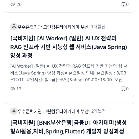
일) 09:00~18:00​· 모집정원: 20명&nbsp;&nbsp;&nbsp;※ 지
26
0
발자 멘토 참여· ​ 생성형 AI활용으로 고급기능 구현· ​ 프로젝트 경
원자격· 국민내일배움 카드 발급 대상자· 전공 무관, 초보자도 가능
진대회 실시&nbsp;&nbsp;&nbsp;&lt;상담안내 링크&gt;http
&nbsp;※ 수강혜택· 국민내일배움카드 발급 대상자 자부담 일부
s://litt.ly/bsgreen지점위치, 전화, 카카오 간편 상담 등위 링크 활
발생​​, 국취 1유형, 2유형(특정계층) 훈련비 전액 지원· ​훈련장려금
·
1개월
전
용해주시길 바랍니다.■ 접수 : 바로가기​
우수훈련기관 그린컴퓨터아카데미 부산
지급 : 월 최대 20만원 지급· ​구직촉진수당 : 국취1유형-월 최대 6
0만원 (가족수당 최대 40만원)·​ 1:1 취업지원 서비스 제공 (진로상
[국비지원] [AI Worker] (일반) AI UX 전략과
담·자소서/이력서 첨삭·취업세미나·참여 기업 취업 연계 등)· 훈련
RAG 인프라 기반 지능형 웹 서비스(Java Spring)
생 무료보험가입(재해보험)&nbsp;※​ 과정안내- 다양한 스마트기
양성 과정
기 플랫폼에 적용 가능한 웹기반의 콘텐츠서비스를 기획, 분석, 설
계, 구현, 테스트, 배포 및 유지 보수하는 능력을 함양할 수 있다.-
[AI Worker] (일반) AI UX 전략과 RAG 인프라 기반 지능형 웹 서
웹 및 모바일 애플리케이션 개발을 위하여 애플리케이션의 요구사
비스(Java Spring) 양성 과정​※ 훈련일정 안내​· ​훈련일정 : 8/03
항을 확인하고 분석하는 능력을 함양할 수 있다.- 애플리케이션을
~12/11· 요일시간: 월~금(주5일)&nbsp; 09:00~18:00​· 모집정
설계, 구현 및 테스트를 수행하고, 서비스를 개선하는 업무능력을
원: 30명&nbsp;※ 지원자격· 국민내일배움 카드 발급 대상자· 전
13
0
함양할 수 있다.- 관계형데이터베이스에서 SQL을 사용하여 애플
공 무관, 초보자도 가능※ 수강혜택· 국민내일배움카드 발급 대상
리케이션의 기능에 적합한 데이터를 정의하고, 조작하며, 제어하
자 자부담 일부 발생, ​국취 1유형, 2유형(특정계층) 훈련비 전액 지
는 능력을 함양할 수 있다.- ChatGPT와 Figma AI를 활용하여 사
원&nbsp;&nbsp; &nbsp; &nbsp; &nbsp; &nbsp; &nbsp;· ​훈
·
2개월
전
용자 요구를 분석 및 아이디어를 시각화하고, UI/UX 기획 및 설계
우수훈련기관 그린컴퓨터아카데미 부산
련장려금 지급 : 국가기간전략산업직종 훈련 월 최대 20만원. 산대
를 수행하는 능력을 함양할 수 있다.- 현대적 웹 애플리케이션을
특직종 훈련 월 최대 40만원· ​구직촉진수당 : 국취1유형-월 최대
[국비지원] [BNK부산은행]금융DT 아카데미(생성
개발하기 위한 표준 자바스크립트(ECMAScript), 리엑트(React)
60만원 (가족수당 최대 40만원)· ​ 1:1 취업지원 서비스 제공 (진로
형AI활용,자바,Spring,Flutter) 개발자 양성과정
를 활용하여 모던 웹 개발 능력을 함양할 수 있다.자바(프로그래밍
상담·자소서/이력서 첨삭·취업세미나·참여 기업 취업 연계 등)※​ 과
언어)&nbsp;&lt;상담안내 링크&gt;https://litt.ly/bsgreen지점