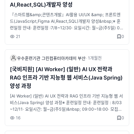
AI,React,SQL)개발자 양성
정안내&nbsp;-′디지털디자인′의 직종 정의 ′스마트기기에 적용 가
능한 서비스에 대하여 사용자경험과 니즈를 분석하여 정보설계, U
『스마트웹&amp;콘텐츠개발』AI활용 UI/UX &amp; 프론트엔
I설계, 화면설계 등을 하는 직무′를 훈련의 핵심 목표 중 하나로 설
드(JavaScript,Figma AI,React,SQL)개발자 양성&nbsp;※ 훈
정하고 있습니다.&nbsp;-스마트폰·태블릿·스마트기기 등 다양한
련일정 안내​· ​훈련일정 :7/8~12/30· 요일시간: 월~금(주5일) 09:
디바이스 환경을 전제로, 사용자경험(UX) 전략 수립 → 정보구조(I
00~18:00​· 모집정원: 20명&nbsp;&nbsp;&nbsp;※ 지원자격·
21
0
A) 설계 → UI 화면설계 → AI 기반 UX 최적화의 전주기 디지털디
국민내일배움 카드 발급 대상자· 전공 무관, 초보자도 가능&nbsp;
자인 실무 역량을 교육합니다.​​■ 전화문의 : 051-912-1000■ 카
※ 수강혜택· 국민내일배움카드 발급 대상자 자부담 일부 발생​​, 국
카오채널채팅 : http://pf.kakao.com/_xafjuG/chat■ 접수 : 바
취 1유형, 2유형(특정계층) 훈련비 전액 지원· ​훈련장려금 지급 :
·
1개월
전
로가기​
우수훈련기관 그린컴퓨터아카데미 부산
월 최대 20만원 지급· ​구직촉진수당 : 국취1유형-월 최대 60만원
(가족수당 최대 40만원)·​ 1:1 취업지원 서비스 제공 (진로상담·자
[국비지원] [AI Worker] (일반) AI UX 전략과
소서/이력서 첨삭·취업세미나·참여 기업 취업 연계 등)· 훈련생 무
RAG 인프라 기반 지능형 웹 서비스(Java Spring)
료보험가입(재해보험)&nbsp;※​ 과정안내- 다양한 스마트기기 플
양성 과정
랫폼에 적용 가능한 웹기반의 콘텐츠서비스를 기획, 분석, 설계, 구
현, 테스트, 배포 및 유지 보수하는 능력을 함양할 수 있다.- 웹 및
[AI Worker] (일반) AI UX 전략과 RAG 인프라 기반 지능형 웹 서
모바일 애플리케이션 개발을 위하여 애플리케이션의 요구사항을
비스(Java Spring) 양성 과정​※ 훈련일정 안내​· ​훈련일정 : 8/03
확인하고 분석하는 능력을 함양할 수 있다.- 애플리케이션을 설계,
~12/11· 요일시간: 월~금(주5일)&nbsp; 09:00~18:00​· 모집정
구현 및 테스트를 수행하고, 서비스를 개선하는 업무능력을 함양
원: 30명&nbsp;※ 지원자격· 국민내일배움 카드 발급 대상자· 전
16
0
할 수 있다.- 관계형데이터베이스에서 SQL을 사용하여 애플리케
공 무관, 초보자도 가능※ 수강혜택· 국민내일배움카드 발급 대상
이션의 기능에 적합한 데이터를 정의하고, 조작하며, 제어하는 능
자 자부담 일부 발생, ​국취 1유형, 2유형(특정계층) 훈련비 전액 지
력을 함양할 수 있다.- ChatGPT와 Figma AI를 활용하여 사용자