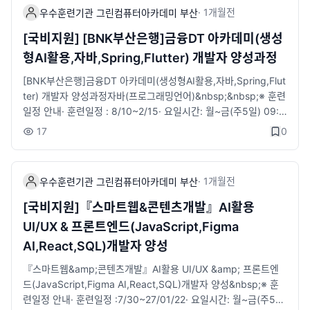
원&nbsp;&nbsp; &nbsp; &nbsp; &nbsp; &nbsp; &nbsp;· ​훈
·
1개월
전
요구를 분석 및 아이디어를 시각화하고, UI/UX 기획 및 설계를 수
우수훈련기관 그린컴퓨터아카데미 부산
련장려금 지급 : 국가기간전략산업직종 훈련 월 최대 20만원. 산대
행하는 능력을 함양할 수 있다.- 현대적 웹 애플리케이션을 개발하
특직종 훈련 월 최대 40만원· ​구직촉진수당 : 국취1유형-월 최대
[국비지원] [BNK부산은행]금융DT 아카데미(생성
기 위한 표준 자바스크립트(ECMAScript), 리엑트(React)를 활용
60만원 (가족수당 최대 40만원)· ​ 1:1 취업지원 서비스 제공 (진로
형AI활용,자바,Spring,Flutter) 개발자 양성과정
하여 모던 웹 개발 능력을 함양할 수 있다.그래픽및 애니메이션 소
상담·자소서/이력서 첨삭·취업세미나·참여 기업 취업 연계 등)※​ 과
프트웨어자바(프로그래밍언어)&nbsp;&lt;상담안내 링크&gt;http
정안내&nbsp;-′디지털디자인′의 직종 정의 ′스마트기기에 적용 가
[BNK부산은행]금융DT 아카데미(생성형AI활용,자바,Spring,Flut
s://litt.ly/bsgreen지점위치, 전화, 카카오 간편 상담 등위 링크 활
능한 서비스에 대하여 사용자경험과 니즈를 분석하여 정보설계, U
ter) 개발자 양성과정자바(프로그래밍언어)&nbsp;&nbsp;※​ 훈련
용해주시길 바랍니다.■ 접수 : 바로가기​
I설계, 화면설계 등을 하는 직무′를 훈련의 핵심 목표 중 하나로 설
일정 안내​· ​훈련일정 : 8/10~2/15· 요일시간: 월~금(주5일) 09:0
정하고 있습니다.&nbsp;-스마트폰·태블릿·스마트기기 등 다양한
0~18:00· 모집정원: 30명&nbsp;※​ 지원자격· 국민내일배움 카드
17
0
디바이스 환경을 전제로, 사용자경험(UX) 전략 수립 → 정보구조(I
발급 대상자· 전공 무관, 초보자도 가능&nbsp;&nbsp;&nbsp;※​
A) 설계 → UI 화면설계 → AI 기반 UX 최적화의 전주기 디지털디
수강혜택· 국민내일배움카드 발급 대상자 자부담 일부 발생, 국취
자인 실무 역량을 교육합니다.​​■ 전화문의 : 051-912-1000■ 카
1유형, 2유형(특정계층) 훈련비 전액 지원· ​훈련장려금 지급 : 월
·
1개월
전
우수훈련기관 그린컴퓨터아카데미 부산
카오채널채팅 : http://pf.kakao.com/_xafjuG/chat■ 접수 : 바
최대 40만원 지급· ​구직촉진수당 : 국취1유형-월 최대 60만원 (가
로가기​
족수당 최대 40만원)· ​1:1 취업지원 서비스 제공 (진로상담·자소
[국비지원]『스마트웹&콘텐츠개발』AI활용
서/이력서 첨삭·취업세미나·참여 기업 취업 연계 등)· 훈련생 무료
UI/UX & 프론트엔드(JavaScript,Figma
보험가입(재해보험)&nbsp;&nbsp;※​​ 과정안내· ​ 금융서비스를 이
AI,React,SQL)개발자 양성
해하고 생성형 AI를 활용하여 금융상품 판매사이트 개발을 할 수
있는 풀스텍 개발 인재 양성​· ​ 선도기업 수요 및 직무분석에 기반한
『스마트웹&amp;콘텐츠개발』AI활용 UI/UX &amp; 프론트엔
실무형 커리큘럼· ​ 선도기업 실제 문제해결형 프로젝트 진행· ​ 금융
드(JavaScript,Figma AI,React,SQL)개발자 양성&nbsp;※ 훈
기관에 특화된 금융지식 &nbsp;교육 및 현직 실무자로 강사진 구
련일정 안내​· ​훈련일정 :7/30~27/01/22· 요일시간: 월~금(주5
성· ​ 선도기업의 자원을 활용한 프로젝트 중심 실무교육 및 현직 개