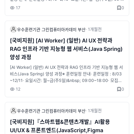
항을 확인하고 분석하는 능력을 함양할 수 있다.- 애플리케이션을
0~18:00· 모집정원: 30명&nbsp;※​ 지원자격· 국민내일배움 카드
17
0
설계, 구현 및 테스트를 수행하고, 서비스를 개선하는 업무능력을
발급 대상자· 전공 무관, 초보자도 가능&nbsp;&nbsp;&nbsp;※​
함양할 수 있다.- 관계형데이터베이스에서 SQL을 사용하여 애플
수강혜택· 국민내일배움카드 발급 대상자 자부담 일부 발생, 국취
리케이션의 기능에 적합한 데이터를 정의하고, 조작하며, 제어하
1유형, 2유형(특정계층) 훈련비 전액 지원· ​훈련장려금 지급 : 월
·
1개월
전
우수훈련기관 그린컴퓨터아카데미 부산
는 능력을 함양할 수 있다.- ChatGPT와 Figma AI를 활용하여 사
최대 40만원 지급· ​구직촉진수당 : 국취1유형-월 최대 60만원 (가
용자 요구를 분석 및 아이디어를 시각화하고, UI/UX 기획 및 설계
족수당 최대 40만원)· ​1:1 취업지원 서비스 제공 (진로상담·자소
[국비지원] [AI Worker] (일반) AI UX 전략과
를 수행하는 능력을 함양할 수 있다.- 현대적 웹 애플리케이션을
서/이력서 첨삭·취업세미나·참여 기업 취업 연계 등)· 훈련생 무료
RAG 인프라 기반 지능형 웹 서비스(Java Spring)
개발하기 위한 표준 자바스크립트(ECMAScript), 리엑트(React)
보험가입(재해보험)&nbsp;&nbsp;※​​ 과정안내· ​ 금융서비스를 이
양성 과정
를 활용하여 모던 웹 개발 능력을 함양할 수 있다.자바(&nbsp;프
해하고 생성형 AI를 활용하여 금융상품 판매사이트 개발을 할 수
로그래밍언어)&nbsp;&lt;상담안내 링크&gt;https://litt.ly/bsgre
있는 풀스텍 개발 인재 양성​· ​ 선도기업 수요 및 직무분석에 기반한
[AI Worker] (일반) AI UX 전략과 RAG 인프라 기반 지능형 웹 서
en지점위치, 전화, 카카오 간편 상담 등위 링크 활용해주시길 바랍
실무형 커리큘럼· ​ 선도기업 실제 문제해결형 프로젝트 진행· ​ 금융
비스(Java Spring) 양성 과정​※ 훈련일정 안내​· ​훈련일정 : 8/03
니다.■ 접수 : 바로가기​
기관에 특화된 금융지식 &nbsp;교육 및 현직 실무자로 강사진 구
~12/11· 요일시간: 월~금(주5일)&nbsp; 09:00~18:00​· 모집정
성· ​ 선도기업의 자원을 활용한 프로젝트 중심 실무교육 및 현직 개
원: 30명&nbsp;※ 지원자격· 국민내일배움 카드 발급 대상자· 전
12
0
발자 멘토 참여· ​ 생성형 AI활용으로 고급기능 구현· ​ 프로젝트 경
공 무관, 초보자도 가능※ 수강혜택· 국민내일배움카드 발급 대상
진대회 실시&nbsp;&nbsp;&nbsp;&lt;상담안내 링크&gt;http
자 자부담 일부 발생, ​국취 1유형, 2유형(특정계층) 훈련비 전액 지
s://litt.ly/bsgreen지점위치, 전화, 카카오 간편 상담 등위 링크 활
원&nbsp;&nbsp; &nbsp; &nbsp; &nbsp; &nbsp; &nbsp;· ​훈
·
1개월
전
용해주시길 바랍니다.■ 접수 : 바로가기​
우수훈련기관 그린컴퓨터아카데미 부산
련장려금 지급 : 국가기간전략산업직종 훈련 월 최대 20만원. 산대
특직종 훈련 월 최대 40만원· ​구직촉진수당 : 국취1유형-월 최대
[국비지원]『스마트웹&콘텐츠개발』AI활용
60만원 (가족수당 최대 40만원)· ​ 1:1 취업지원 서비스 제공 (진로
UI/UX & 프론트엔드(JavaScript,Figma
상담·자소서/이력서 첨삭·취업세미나·참여 기업 취업 연계 등)※​ 과