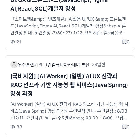
지급· ​구직촉진수당 : 국취1유형-월 최대 60만원 (가족수당 최대
AI,React,SQL)개발자 양성
40만원)· ​1:1 취업지원 서비스 제공 (진로상담·자소서/이력서 첨삭
·취업세미나·참여 기업 취업 연계 등)· 훈련생 무료보험가입(재해
『스마트웹&amp;콘텐츠개발』AI활용 UI/UX &amp; 프론트엔
보험)&nbsp;&nbsp;※​​ 과정안내· ​ 금융서비스를 이해하고 생성형
드(JavaScript,Figma AI,React,SQL)개발자 양성&nbsp;※ 훈
AI를 활용하여 금융상품 판매사이트 개발을 할 수 있는 풀스텍 개
련일정 안내​· ​훈련일정 :7/30~27/ 1/22· 요일시간: 월~금(주5일)
발 인재 양성​· ​ 선도기업 수요 및 직무분석에 기반한 실무형 커리큘
09:00~18:00​· 모집정원: 20명&nbsp;&nbsp;&nbsp;※ 지원자
21
0
럼· ​ 선도기업 실제 문제해결형 프로젝트 진행· ​ 금융기관에 특화된
격· 국민내일배움 카드 발급 대상자· 전공 무관, 초보자도 가능&nb
금융지식 &nbsp;교육 및 현직 실무자로 강사진 구성· ​ 선도기업의
sp;※ 수강혜택· 국민내일배움카드 발급 대상자 자부담 일부 발생​​,
자원을 활용한 프로젝트 중심 실무교육 및 현직 개발자 멘토 참여· ​
국취 1유형, 2유형(특정계층) 훈련비 전액 지원· ​훈련장려금 지급 :
·
29일
전
생성형 AI활용으로 고급기능 구현· ​ 프로젝트 경진대회 실시&nbs
우수훈련기관 그린컴퓨터아카데미 부산
월 최대 20만원 지급· ​구직촉진수당 : 국취1유형-월 최대 60만원
p;&nbsp;&nbsp;&lt;상담안내 링크&gt;https://litt.ly/bsgreen
(가족수당 최대 40만원)·​ 1:1 취업지원 서비스 제공 (진로상담·자
[국비지원] [AI Worker] (일반) AI UX 전략과
지점위치, 전화, 카카오 간편 상담 등위 링크 활용해주시길 바랍니
소서/이력서 첨삭·취업세미나·참여 기업 취업 연계 등)· 훈련생 무
RAG 인프라 기반 지능형 웹 서비스(Java Spring)
다.■ 접수 : 바로가기​
료보험가입(재해보험)&nbsp;※​ 과정안내- 다양한 스마트기기 플
양성 과정
랫폼에 적용 가능한 웹기반의 콘텐츠서비스를 기획, 분석, 설계, 구
현, 테스트, 배포 및 유지 보수하는 능력을 함양할 수 있다.- 웹 및
[AI Worker] (일반) AI UX 전략과 RAG 인프라 기반 지능형 웹 서
모바일 애플리케이션 개발을 위하여 애플리케이션의 요구사항을
비스(Java Spring) 양성 과정​※ 훈련일정 안내​· ​훈련일정 : 8/03
확인하고 분석하는 능력을 함양할 수 있다.- 애플리케이션을 설계,
~12/11· 요일시간: 월~금(주5일)&nbsp; 09:00~18:00​· 모집정
구현 및 테스트를 수행하고, 서비스를 개선하는 업무능력을 함양
원: 30명&nbsp;※ 지원자격· 국민내일배움 카드 발급 대상자· 전
33
0
할 수 있다.- 관계형데이터베이스에서 SQL을 사용하여 애플리케
공 무관, 초보자도 가능※ 수강혜택· 국민내일배움카드 발급 대상
이션의 기능에 적합한 데이터를 정의하고, 조작하며, 제어하는 능
자 자부담 일부 발생, ​국취 1유형, 2유형(특정계층) 훈련비 전액 지