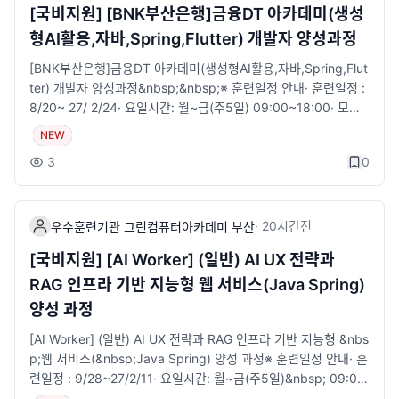
[국비지원] [BNK부산은행]금융DT 아카데미(생성
형AI활용,자바,Spring,Flutter) 개발자 양성과정
[BNK부산은행]금융DT 아카데미(생성형AI활용,자바,Spring,Flut
ter) 개발자 양성과정&nbsp;&nbsp;※​ 훈련일정 안내​· ​훈련일정 :
8/20~ 27/ 2/24· 요일시간: 월~금(주5일) 09:00~18:00· 모집
정원: 30명&nbsp;※​ 지원자격· 국민내일배움 카드 발급 대상자·
NEW
전공 무관, 초보자도 가능&nbsp;&nbsp;&nbsp;※​ 수강혜택· 국
3
0
민내일배움카드 발급 대상자 자부담 일부 발생, 국취 1유형, 2유형
(특정계층) 훈련비 전액 지원· ​훈련장려금 지급 : 월 최대 40만원
지급· ​구직촉진수당 : 국취1유형-월 최대 60만원 (가족수당 최대
40만원)· ​1:1 취업지원 서비스 제공 (진로상담·자소서/이력서 첨삭
·
20시간
전
우수훈련기관 그린컴퓨터아카데미 부산
·취업세미나·참여 기업 취업 연계 등)· 훈련생 무료보험가입(재해
[국비지원] [AI Worker] (일반) AI UX 전략과
보험)&nbsp;&nbsp;※​​ 과정안내· ​ 금융서비스를 이해하고 생성형
RAG 인프라 기반 지능형 웹 서비스(Java Spring)
AI를 활용하여 금융상품 판매사이트 개발을 할 수 있는 풀스텍 개
발 인재 양성​· ​ 선도기업 수요 및 직무분석에 기반한 실무형 커리큘
양성 과정
럼· ​ 선도기업 실제 문제해결형 프로젝트 진행· ​ 금융기관에 특화된
[AI Worker] (일반) AI UX 전략과 RAG 인프라 기반 지능형 &nbs
금융지식 &nbsp;교육 및 현직 실무자로 강사진 구성· ​ 선도기업의
p;웹 서비스(&nbsp;Java Spring) 양성 과정​※ 훈련일정 안내​· ​훈
자원을 활용한 프로젝트 중심 실무교육 및 현직 개발자 멘토 참여· ​
련일정 : 9/28~27/2/11· 요일시간: 월~금(주5일)&nbsp; 09:00
생성형 AI활용으로 고급기능 구현· ​ 프로젝트 경진대회 실시&nbs
~18:00​· 모집정원: 30명&nbsp;※ 지원자격· 국민내일배움 카드