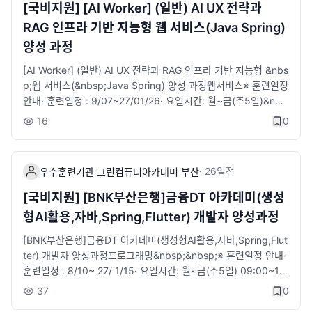
G/chat■ 접수 : 바로가기​
40만원)· ​1:1 취업지원 서비스 제공 (진로상담·자소서/이력서 첨삭
[국비지원] [AI Worker] (일반) AI UX 전략과
·취업세미나·참여 기업 취업 연계 등)· 훈련생 무료보험가입(재해
RAG 인프라 기반 지능형 웹 서비스(Java Spring)
보험)&nbsp;&nbsp;※​​ 과정안내· ​ 금융서비스를 이해하고 생성형
양성 과정
AI를 활용하여 금융상품 판매사이트 개발을 할 수 있는 풀스텍 개
발 인재 양성​· ​ 선도기업 수요 및 직무분석에 기반한 실무형 커리큘
[AI Worker] (일반) AI UX 전략과 RAG 인프라 기반 지능형 &nbs
럼· ​ 선도기업 실제 문제해결형 프로젝트 진행· ​ 금융기관에 특화된
p;웹 서비스(&nbsp;Java Spring) 양성 과정​웹서비스※ 훈련일정
금융지식 &nbsp;교육 및 현직 실무자로 강사진 구성· ​ 선도기업의
안내​· ​훈련일정 : 9/07~27/01/26· 요일시간: 월~금(주5일)&nbs
자원을 활용한 프로젝트 중심 실무교육 및 현직 개발자 멘토 참여· ​
p; 09:00~18:00​· 모집정원: 30명&nbsp;※ 지원자격· 국민내일
16
0
생성형 AI활용으로 고급기능 구현· ​ 프로젝트 경진대회 실시&nbs
배움 카드 발급 대상자· 전공 무관, 초보자도 가능※ 수강혜택· 국민
p;&nbsp;&nbsp;&lt;상담안내 링크&gt;https://litt.ly/bsgreen
내일배움카드 발급 대상자 자부담 일부 발생, ​국취 1유형, 2유형
지점위치, 전화, 카카오 간편 상담 등위 링크 활용해주시길 바랍니
(특정계층) 훈련비 전액 지원&nbsp;&nbsp; &nbsp; &nbsp; &n
·
26일
전
다.■ 접수 : 바로가기​
우수훈련기관 그린컴퓨터아카데미 부산
bsp; &nbsp; &nbsp;· ​훈련장려금 지급 : 국가기간전략산업직종
훈련 월 최대 20만원. 산대특직종 훈련 월 최대 40만원· ​구직촉진
[국비지원] [BNK부산은행]금융DT 아카데미(생성
수당 : 국취1유형-월 최대 60만원 (가족수당 최대 40만원)· ​ 1:1
형AI활용,자바,Spring,Flutter) 개발자 양성과정
취업지원 서비스 제공 (진로상담·자소서/이력서 첨삭·취업세미나·
참여 기업 취업 연계 등)※​ 과정안내&nbsp;-′디지털디자인′의 직종
[BNK부산은행]금융DT 아카데미(생성형AI활용,자바,Spring,Flut
정의 ′스마트기기에 적용 가능한 서비스에 대하여 사용자경험과 니
ter) 개발자 양성과정프로그래밍&nbsp;&nbsp;※​ 훈련일정 안내​· ​
즈를 분석하여 정보설계, UI설계, 화면설계 등을 하는 직무′를 훈련
훈련일정 : 8/10~ 27/ 1/15· 요일시간: 월~금(주5일) 09:00~18:
의 핵심 목표 중 하나로 설정하고 있습니다.&nbsp;-스마트폰·태
00· 모집정원: 30명&nbsp;※​ 지원자격· 국민내일배움 카드 발급
37
0
블릿·스마트기기 등 다양한 디바이스 환경을 전제로, 사용자경험
대상자· 전공 무관, 초보자도 가능&nbsp;&nbsp;&nbsp;※​ 수강