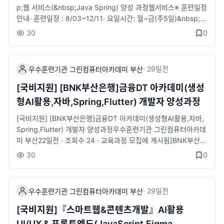
모바일 애플리케이션 개발을 위하여 애플리케이션의 요구사항을
p;웹 서비스(&nbsp;Java Spring) 양성 과정​웹서비스※ 훈련일정
확인하고 분석하는 능력을 함양할 수 있다.- 애플리케이션을 설계,
안내​· ​훈련일정 : 8/03~12/11· 요일시간: 월~금(주5일)&nbsp; 0
구현 및 테스트를 수행하고, 서비스를 개선하는 업무능력을 함양
9:00~18:00​· 모집정원: 30명&nbsp;※ 지원자격· 국민내일배움
30
0
할 수 있다.- 관계형데이터베이스에서 SQL을 사용하여 애플리케
카드 발급 대상자· 전공 무관, 초보자도 가능※ 수강혜택· 국민내일
이션의 기능에 적합한 데이터를 정의하고, 조작하며, 제어하는 능
배움카드 발급 대상자 자부담 일부 발생, ​국취 1유형, 2유형(특정
력을 함양할 수 있다.- ChatGPT와 Figma AI를 활용하여 사용자
계층) 훈련비 전액 지원&nbsp;&nbsp; &nbsp; &nbsp; &nbsp;
·
29일
전
요구를 분석 및 아이디어를 시각화하고, UI/UX 기획 및 설계를 수
우수훈련기관 그린컴퓨터아카데미 부산
&nbsp; &nbsp;· ​훈련장려금 지급 : 국가기간전략산업직종 훈련
행하는 능력을 함양할 수 있다.- 현대적 웹 애플리케이션을 개발하
월 최대 20만원. 산대특직종 훈련 월 최대 40만원· ​구직촉진수당 :
[국비지원] [BNK부산은행]금융DT 아카데미(생성
기 위한 표준 자바스크립트(ECMAScript), 리엑트(React)를 활용
국취1유형-월 최대 60만원 (가족수당 최대 40만원)· ​ 1:1 취업지
형AI활용,자바,Spring,Flutter) 개발자 양성과정
하여 모던 웹 개발 능력을 함양할 수 있다.스크립트언어자바(프로
원 서비스 제공 (진로상담·자소서/이력서 첨삭·취업세미나·참여 기
그래밍언어)&nbsp;&lt;상담안내 링크&gt;https://litt.ly/bsgree
업 취업 연계 등)※​ 과정안내&nbsp;-′디지털디자인′의 직종 정의 ′
[국비지원] [BNK부산은행]금융DT 아카데미(생성형AI활용,자바,
n지점위치, 전화, 카카오 간편 상담 등위 링크 활용해주시길 바랍
스마트기기에 적용 가능한 서비스에 대하여 사용자경험과 니즈를
Spring,Flutter) 개발자 양성과정우수훈련기관 그린컴퓨터아카데
니다.■ 접수 : 바로가기​
분석하여 정보설계, UI설계, 화면설계 등을 하는 직무′를 훈련의 핵
미 부산22일전 · 조회수 24 · 교육과정 모집에 게시됨[BNK부산은
심 목표 중 하나로 설정하고 있습니다.&nbsp;-스마트폰·태블릿·
행]금융DT 아카데미(생성형AI활용,자바,Spring,Flutter) 개발자
30
0
스마트기기 등 다양한 디바이스 환경을 전제로, 사용자경험(UX)
양성과정프로그래밍&nbsp;&nbsp;※​ 훈련일정 안내​· ​훈련일정 :
전략 수립 → 정보구조(IA) 설계 → UI 화면설계 → AI 기반 UX 최
8/10~ 27/ 1/15· 요일시간: 월~금(주5일) 09:00~18:00· 모집정
적화의 전주기 디지털디자인 실무 역량을 교육합니다.​​■ 전화문의
원: 30명&nbsp;※​ 지원자격· 국민내일배움 카드 발급 대상자· 전
·
29일
전
우수훈련기관 그린컴퓨터아카데미 부산
: 051-912-1000■ 카카오채널채팅 : http://pf.kakao.com/_xa
공 무관, 초보자도 가능&nbsp;&nbsp;&nbsp;※​ 수강혜택· 국민
fjuG/chat■ 접수 : 바로가기​
내일배움카드 발급 대상자 자부담 일부 발생, 국취 1유형, 2유형
[국비지원]『스마트웹&콘텐츠개발』AI활용
(특정계층) 훈련비 전액 지원· ​훈련장려금 지급 : 월 최대 40만원
UI/UX & 프론트엔드(JavaScript,Figma