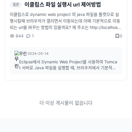
이클립스 파일 실행시 url 제어방법
질문
이클립스로 dynamic web project 의 java 파일을 톰캣으로 실
행시킬때 브라우저가 열리면서 이동되는데 이때 기본적으로 이동
되는 url을 바꾸는 방법이 있을까요? 제 주소는 http://localhost:
8081/jsp_practice/hello 인데 http://localhost:8081/jsp_pra
844
1
0
ctice/WEB-INF/classes/unit01/HelloServlet.java 로 이동되어
매번 브라우저에서 url을 수정하여 확인하기가 많이 번거롭네요..
바로 첫번째 주소로 이동하도록 제어하는 방법이 있는지 궁금합니
무린
·
2024-05-14
다.
Eclipse에서 Dynamic Web Project를 사용하여 Tomca
t 서버로 Java 파일을 실행할 때, 브라우저에서 기본적으
로 열리는 URL을 변경하려면 몇 가지 설정을 조정해야 합
니다. 다음은 원하는 URL로 바로 접근할 수 있도록 설정
하는 방법입니다. 프로젝트 설정 변경하기Eclipse에서 프
로젝트를 우클릭한 후, Properties를 선...
더 이상 게시물이 없습니다