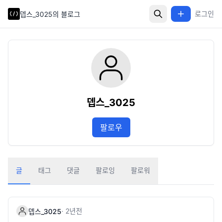
로그인
뎁스_3025의 블로그
뎁스_3025
팔로우
글
태그
댓글
팔로잉
팔로워
·
2년
전
뎁스_3025