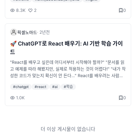
비율을 한눈에 파악할 때 유용합니다.팀에서는 git-who를 활용해
nError 속성을 추가하여 이미지가 로드되지 않을 때 기본 이미지
담당자 파악, 코드 리뷰어 추천, 레거시 코드의 책임자 확인 등 다
를 표시하도록 설정했지만, 여전히 이미지가 나타나지 않는 문제
8.3K
2
0
양한 상황에서 쉽게 사용할 수 있습니다.🤔 git blame은 이런 한
가 있었다. 📌 사용했던 onError 코드 예제 <img src="/assets/
계가 있어요예를 들어 git blame user_service.py를 하면 이렇게
profile/1234.jpg" onError="this.src='/default-image.png'">
나옵니다.e5f6a8d1 (Alice 2024-03-19 15:22:10 +0900 1) d
이렇게 onError를 활용하면 이미지가 없을 때 기본 이미지를 표시
·
2년
전
픽셀노마드
ef get_user(): f67a1bc9 (Bob 2024-03-19 15:23:01 +090
해야 하지만, 크롬 디버그 도구에서 확인해보면 ERR_BLOCKED_
0 2) return self.user_id라인별 작성자는 잘 보이지만,&quot;그
BY_ORB 오류가 발생하면서 이 이벤트조차 실행되지 않았다. 즉,
🚀 ChatGPT로 React 배우기: AI 기반 학습 가이
럼 Alice가 이 파일에 몇 퍼센트나 기여했을까?&quot;를 바로 확
Chrome 브라우저가 보안 정책에 의해 HTML 응답을 차단하면서
드
인할 수는 없습니다. 직접 손으로 카운트해야 하죠.🏆 그래서 등장
onError 이벤트도 트리거되지 않는 현상이었다. 이번 글에서는 ER
한 git-whogit-who는 Python으로 작성된 오픈소스 CLI 도구로,
R_BLOCKED_BY_ORB 오류가 발생하는 원인과 해결 과정을 공유
"React를 배우고 싶은데 어디서부터 시작해야 할까?" "문서를 읽
git blame을 내부적으로 실행한 뒤 작성자별로 라인 수를 집계해
한다. 🚨 ERR_BLOCKED_BY_ORB란? ERR_BLOCKED_BY_OR
고 예제를 따라 해봤지만, 실제로 적용하는 것이 어렵다!" "내가 작
서 퍼센트로 보여줍니다.사용법은 매우 간단합니다git who user_
B는 최근에 Chrome의 ORB(Opaque Response Blocking) 정
성한 코드가 맞는지 확신이 안 든다…" React를 배우려는 사람이
service.py출력 결과70% Alice 30% Bob와우! 파일의 주요 기
책에 의해 발생하는 오류이다. ORB는 보안상의 이유로 이미지, 스
라면 한 번쯤 이런 고민을 해봤을 것이다. 그런데 이제는 AI를 활용
#
chatgpt
#
react
#
ai
#
학습
여자 비율을 한 번에 확인할 수 있네요.🧩 git-who 실제 활용 꿀
크립트, CSS 파일 등에 대해 기대한 MIME 타입이 아닌 응답을 차
해서 더 쉽고 빠르게 React를 배울 수 있다! ChatGPT를 활용하
팁 5가지1. 코드 리뷰 담당자 추천git who를 통해 가장 많은 기여
단하는 기능이다. 🔍 Chrome의 ORB 정책이란? ORB(Opaque
면 React 개념을 쉽게 이해하고, 실시간으로 코드 오류를 수정하
1.0K
0
를 한 사람을 코드 리뷰어로 지정하면 자연스럽게 &quot;내가 많
Response Blocking)는 Chrome에서 보안 강화를 위해 도입된
며, 실제 프로젝트를 함께 만들어볼 수 있다. ChatGPT로 React
이 짠 코드&quot;를 리뷰하게 되어 품질도 올라갑니다.2. 레거시
정책으로, 외부 리소스(예: 이미지 요청)에 대해 잘못된 응답을 받
를 학습 하는 과정을 진행해보면서 학습 속도를 높이고, 실력을 더
코드 관리 지표특정 파일에 누군가 90% 이상 기여했다면? 이 사
으면 브라우저가 차단하는 기능이다. 정상적인 응답: 200 OK + i
빠르게 키우는 방법을 살펴보자. 1. AI를 활용한 React 학습이 왜
람만 아는 코드일 가능성이 큽니다.빠르게 지식 공유를 해야 할 타
mage/png → 정상 표시 잘못된 응답: 404 Not Found + text/h
효과적일까? 빠른 피드백: ChatGPT에게 코드를 설명하거나 오류
이밍!3. 온보딩 가이드신규 팀원이 &quot;이 모듈 누가 담당했나
tml → 브라우저가 차단 즉, 이미지를 요청했지만 서버가 HTML
더 이상 게시물이 없습니다
를 물어보면 즉각적인 답변을 받을 수 있다. 능동적인 학습: 직접
요?&quot; 물어볼 때, git who 결과를 보여주며 담당자를 객관적
응답을 반환하면 차단된다. 🔎 문제 발생 원인 처음에 NGINX에
실습하면서 AI와 대화하며 문제 해결 능력을 향상할 수 있다. 맞춤