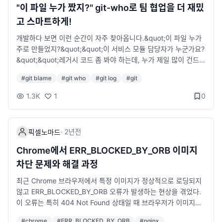
"이 파일 누가 짰지?" git-who로 팀 협업을 더 재밌
고 스마트하게!
개발하다 보면 이런 순간이 자주 찾아옵니다.&quot;이 파일 누가
주로 만들었지?&quot;&quot;이 서비스 모듈 담당자가 누군가요?
&quot;&quot;레거시 코드 좀 봐야 하는데, 누가 제일 많이 건드렸
는지 궁금하네...&quot;보통은 git blame 이나 git log, git shortl
#
git blame
#
git who
#
git log
#
git
og 같은 Git의 공식 명령어를 사용하죠. 그런데 이 명령어들은 정
보를 잘게 쪼개서 주기 때문에 &apos;딱 이 파일에 누가 가장 기
1.3K
1
0
여했는지 한눈에 보기 어렵습니다.이럴 때!오늘 소개할 git-who가
큰 도움이 됩니다.바로, 파일에 대한 주요 기여자를 퍼센트로 보여
주는 작은 CLI 툴입니다.🚩 git blame vs git-who 차이점git bla
·
2년
전
픽셀노마드
me은 파일의 각 줄마다 누가 작성했는지를 확인할 수 있는 Git의
공식 명령어입니다. 주로 문제가 발생한 코드에서 &quot;이 줄은
Chrome에서 ERR_BLOCKED_BY_ORB 이미지
누가 썼을까?&quot;를 확인할 때 사용합니다.반면, git-who는 파
차단 문제와 해결 과정
일 전체에서 누가 몇 퍼센트나 기여했는지를 비율로 보여주는 도
구입니다.쉽게 말해 git blame이 라인 단위로 세세하게 추적하는
최근 Chrome 브라우저에서 특정 이미지가 정상적으로 로딩되지
것이라면, git-who는 파일 전체의 기여도를 요약해서 보여주는 도
않고 ERR_BLOCKED_BY_ORB 오류가 발생하는 현상을 겪었다.
구입니다.git blame은 라인별로 작성자를 하나하나 확인할 때 사
이 오류는 특히 404 Not Found 상태일 때 브라우저가 이미지를
용하고,git-who는 파일 또는 디렉토리 단위로 주요 기여자와 그
제대로 표시하지 못하는 경우에 발생한다. 처음에는 img 태그에 o
#
chrome
#
ERR_BLOCKED_BY_ORB
#
nginx