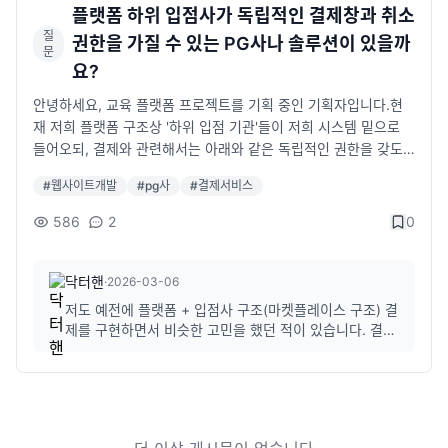
플랫폼 하위 입점사가 독립적인 결제창과 취소
질
권한을 가질 수 있는 PG사나 솔루션이 있을까
문
요?
안녕하세요, 교육 플랫폼 프로젝트를 기획 중인 기획자입니다.현
재 저희 플랫폼 구조상 '하위 입점 기관'들이 저희 시스템 밑으로
들어오되, 결제와 관련해서는 아래와 같은 독립적인 권한을 갖도
록 구현하고 싶습니다.1. 핵심 요구사항:• 하위 기관별 결제창: 플
#
웹사이트개발
#
pg사
#
결제서비스
랫폼 통합 결제가 아니라, 기관마다 각자의 결제창(모듈)을 통해
수강생 결제를 받고 싶습니다.• 입점사 직접 취소 권한: 수강생이
586
2
0
환불 요청 시, 플랫폼 본사를 거치지 않고 입점 기관이 직접 대시보
드에서 결제 취소를 처리할 수 있어야 합니다.• 정산 관리: 결제 대
행(PG)이나 정산 대행 서비스를 통해 정산 구조는 간소화하고 싶
닥터핸
·
2026-03-06
습니다.2. 고민 중인 부분:• 최근 이니시스 등에 문의해 보니 '지급
저도 예전에 플랫폼 + 입점사 구조(마켓플레이스 구조) 결
대행' 서비스에서도 하위 몰이 직접 결제를 취소하거나 독립적인
제를 구현하면서 비슷한 고민을 했던 적이 있습니다. 결론
관리 권한을 갖는 것은 어렵다는 답변을 받았습니다. (결제창 생성
부터 말씀드리면 질문하신 구조는 일반 PG 기본 기능으로
이 저희 플랫폼 기준으로만 된다고 하네요.)• 혹시 토스페이먼츠,
는 거의 불가능하고, "마켓플레이스 / 지급대행 구조"로
접근해야 합니다.몇 가지 정리해보면 다음과 같습니다.일
나이스페이먼츠, NHN KCP 등 다른 PG사나 포트원(PortOne)
반 PG 구조 (이니시스 / KCP / 나이스 등)기본 PG 계약은
같은 결제 API 서비스 중에서 위와 같은 '하위 몰 전용 관리 대시보
플랫폼이 하...
드 및 취소 권한'을 API 형태로 제공하는 곳이 있을까요?• 혹은 이