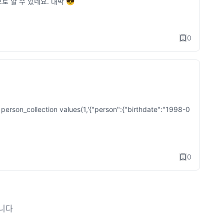
L문으로 할 수 있네요. 대박 😎
0
 person_collection values(1,'{"person":{"birthdate":"1998-0
0
습니다