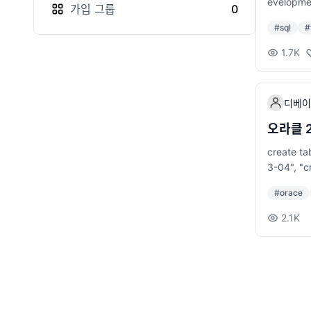
evelopme
가입
그룹
0
#
sql
#
1.7K
디베이
오라클 2
create ta
3-04", "c
#
orace
2.1K