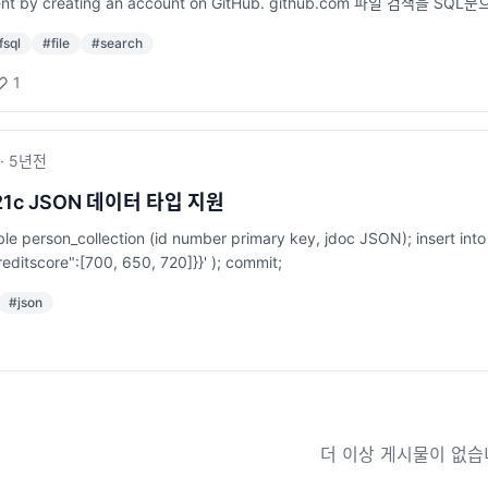
nt by creating an account on GitHub. github.com 파일 검색을 SQ
fsql
#
file
#
search
1
·
5년
전
1c JSON 데이터 타입 지원
ble person_collection (id number primary key, jdoc JSON); insert into
reditscore":[700, 650, 720]}}' ); commit;
#
json
더 이상 게시물이 없