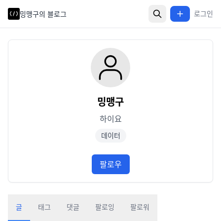
로그인
밍맹구의 블로그
밍맹구
하이요
데이터
팔로우
글
태그
댓글
팔로잉
팔로워