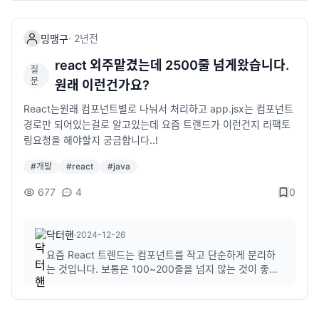
·
2년
전
밍맹구
react 외주맡겼는데 2500줄 넘게왔습니다.
질
문
원래 이런건가요?
React는원래 컴포넌트별로 나눠서 처리하고 app.jsx는 컴포넌트
경로만 되어있는걸로 알고있는데 요즘 트랜드가 이런건지 리팩토
링요청을 해야할지 궁금합니다..!
#
개발
#
react
#
java
677
4
0
닥터핸
·
2024-12-26
요즘 React 트렌드는 컴포넌트를 작고 단순하게 분리하
는 것입니다. 보통은 100~200줄을 넘지 않는 것이 좋습
니다. 2500줄을 넘는다는 것은 컴포넌트가 제대로 분리
가 안되어있거나, 라이브러리를 제대로 활용하지 않았을
것 같습니다. 리팩토링을 요청하는 것이 좋을 것 같고, 요