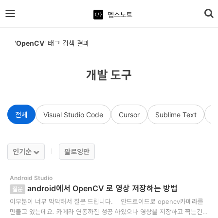
뎁스노트
로
'
OpenCV
' 태그 검색 결과
그
인
개발 도구
홈
전체
Visual Studio Code
Cursor
Sublime Text
A
언
어
프
인기순
팔로잉만
레
Android Studio
임
android에서 OpenCV 로 영상 저장하는 방법
질문
워
이부분이 너무 막막해서 질문 드립니다. 안드로이드로 opencv카메라를
크
만들고 있는데요. 카메라 연동까진 성공 하였으나 영상을 저장하고 찍는건