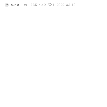
아예 되질 않아서 감이 안잡힙니다.
sunic
1,885
0
1
2022-03-18
개
발
도
구
네
크
워
크
와
서
버
데
이