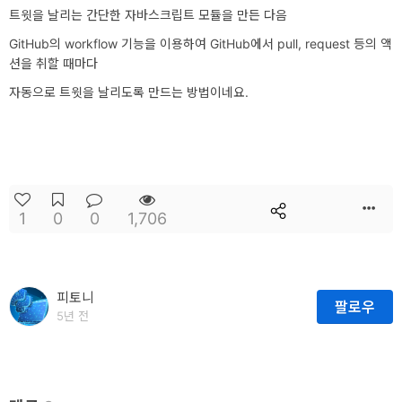
트윗을 날리는 간단한 자바스크립트 모듈을 만든 다음
개
GitHub의 workflow 기능을 이용하여 GitHub에서 pull, request 등의 액
발
션을 취할 때마다
도
자동으로 트윗을 날리도록 만드는 방법이네요.
구
네
크
워
1
0
0
1,706
크
와
서
피토니
팔로우
버
5년 전
데
이