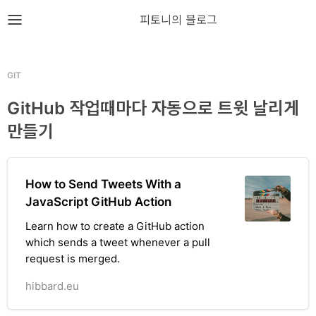
뎁스노트
피토니의 블로그
로
그
GIT
인
GitHub 작업때마다 자동으로 트윗 날리게
만들기
홈
언
How to Send Tweets With a
어
JavaScript GitHub Action
프
Learn how to create a GitHub action
레
which sends a tweet whenever a pull
request is merged.
임
워
hibbard.eu
크