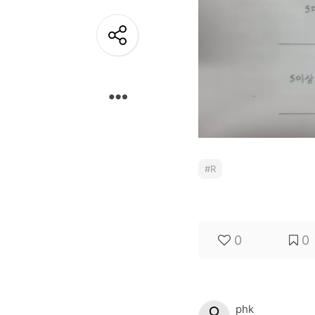
개
발
도
구
네
크
워
R
크
와
서
0
0
버
데
이
phk