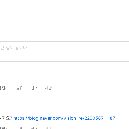
∙
∙
∙
글 달기
공유
신고
차단
실지요?
https://blog.naver.com/vision_re/220058711187
∙
∙
∙
글 달기
공유
신고
차단