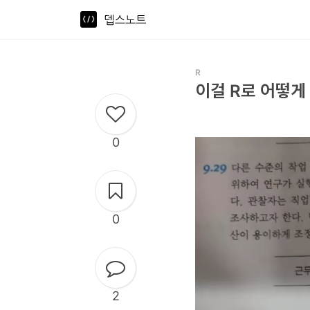
뎁스노트
로
그
R
인
이걸 R로 어떻게
홈
0
언
어
프
0
레
임
워
2
크