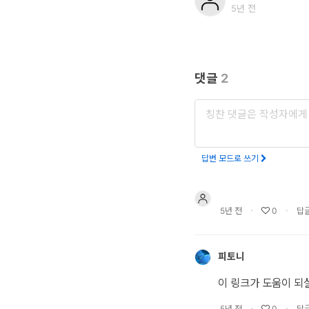
터
5년 전
베
이
스
댓글
2
프
로
젝
답변 모드로 쓰기
트
관
리
∙
∙
5년 전
0
답
데
이
피토니
터
이 링크가 도움이 되
사
∙
∙
5년 전
0
답