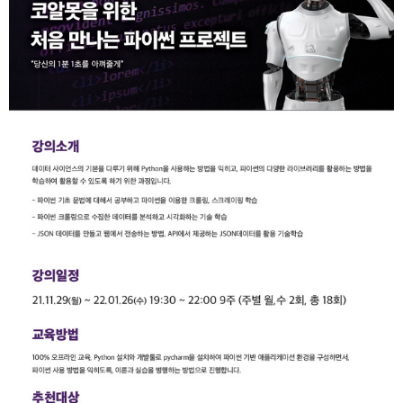
개
발
도
구
네
크
워
크
와
서
버
데
이