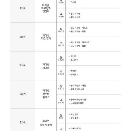
이
언
스
이
야
기
모
집
·
홍
보