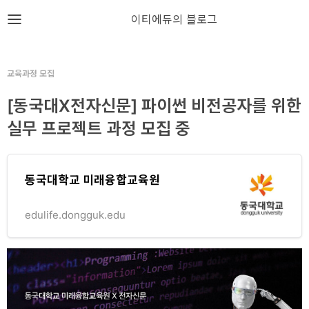
뎁스노트
이티에듀의 블로그
로
그
교육과정 모집
인
[동국대X전자신문] 파이썬 비전공자를 위한
실무 프로젝트 과정 모집 중
홈
언
동국대학교 미래융합교육원
어
프
edulife.dongguk.edu
레
임
워
크