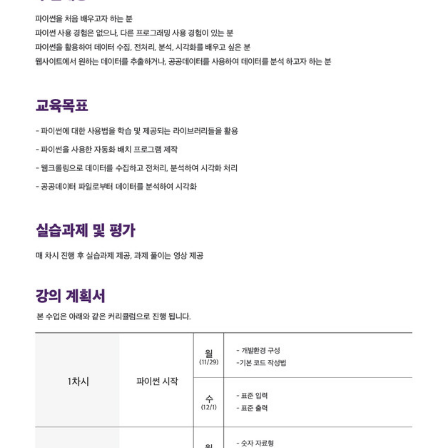
터
베
이
스
프
로
젝
트
관
리
데
이
터
사