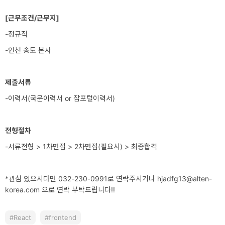
이
[근무조건/근무지]
언
-정규직
스
-인천 송도 본사
이
야
제출서류
기
-이력서(국문이력서 or 잡포털이력서)
모
집
전형절차
·
-서류전형 > 1차면접 > 2차면접(필요시) > 최종합격
홍
보
*관심 있으시다면 032-230-0991로 연락주시거나
hjadfg13@alten-
korea.com
으로 연락 부탁드립니다!!
React
frontend