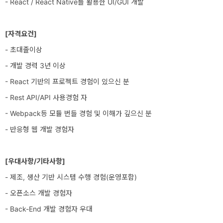
- React / React Native를 활용한 UI/GUI 개발
터
베
[
이
자격요건]
- 초대졸이상
스
- 개발 경력 3년 이상
프
- React 기반의 프로젝트 경험이 있으신 분
로
- Rest API/API 사용경험 자
젝
- Webpack등 모듈 번들 경험 및 이해가 깊으신 분
트
- 반응형 웹 개발 경험자
관
리
[우대사항/기타사항]
데
- 제조, 생산 기반 시스템 수행 경험(운영포함)
이
- 오픈소스 개발 경험자
터
- Back-End 개발 경험자 우대
사