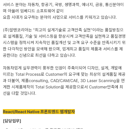
서비스 분야는 자동차, 항공기, 국방, 생명과학, 에너지, 금융, 통신분야이
개
며 아울러 임베디드 소프트웨어 같이
발
요즘 시대가 요구하는 분야의 사업으로 서비스를 키워가고 있습니다.
도
(주)알텐코리아는 "최고의 설계기술로 고객만족 실현"이라는 품질방침으
구
로 설계품질, 기술 및 서비스등을 향상시켜 고객만족을 실현하고 품질경영
시스템을 정착시켜 지속적인 품질개선 및 고객 요구 수준을 만족시키기 위
네
한 다각적인 방안을 모색해 왔으며, 업계최고 품질의 제품과 서비스를 제
크
공한다는 신념으로 최선을 다하고 있습니다.
워
자동차업계 실무경력이 풍부한 인원이 주축이되어 디자인, 설계, 개발에
크
이르는 Total Process로 Customer의 요구에 맞는 최상의 설계품질 제공
과 더불어, 제품consulting, CAD/CAM/CAE, 3D Laser Scanning을 연
와
계한 시제품제작의 Total Solution을 제공함으로서 Customer만족에 최
서
선을 다할 것입니다.
버
React/React Native 프론트엔드 웹개발자
데
[
이
담당업무]