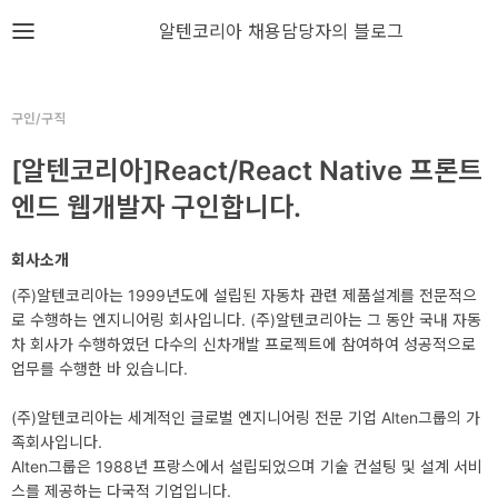
뎁스노트
알텐코리아 채용담당자의 블로그
로
그
구인/구직
인
[알텐코리아]React/React Native 프론트
엔드 웹개발자 구인합니다.
홈
회사소개
언
(주)알텐코리아는 1999년도에 설립된 자동차 관련 제품설계를 전문적으
어
로 수행하는 엔지니어링 회사입니다. (주)알텐코리아는 그 동안 국내 자동
프
차 회사가 수행하였던 다수의 신차개발 프로젝트에 참여하여 성공적으로
업무를 수행한 바 있습니다.
레
임
(주)알텐코리아는 세계적인 글로벌 엔지니어링 전문 기업 Alten그룹의 가
족회사입니다.
워
Alten그룹은 1988년 프랑스에서 설립되었으며 기술 컨설팅 및 설계 서비
크
스를 제공하는 다국적 기업입니다.