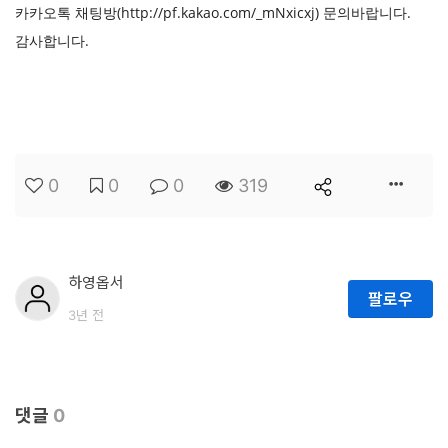
터
카카오톡 채팅방(http://pf.kakao.com/_mNxicxj) 문의바랍니다.
베
감사합니다.
이
스
프
로
0
0
0
319
젝
트
관
하영옵서
팔로우
리
3년 전
데
이
터
댓글
0
사