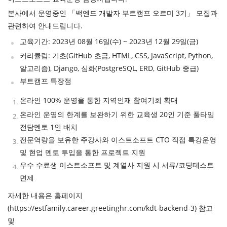
개
본사에서 운영중인 「백엔드 개발자 부트캠프 오르미 3기」 모집과
관련하여 안내드립니다.
발
교육기간: 2023년 08월 16일(수) ~ 2023년 12월 29일(금)
도
커리큘럼: 기초(GitHub 초급, HTML, CSS, JavaScript, Python,
구
알고리즘), Django, 심화(PostgreSQL, ERD, GitHub 중급)
네
부트캠프 특장점
크
온라인 100% 운영을 통한 지역인재 참여기회 확대
워
온라인 운영의 한계를 보완하기 위한 교육생 20인 기준 풀타임
전담멘토 1인 배치
크
전문역량을 보유한 주강사와 이스트소프트 CTO 직접 특강운영
와
및 현업 멘토 투입을 통한 프로젝트 지원
서
우수 수료생 이스트소프트 및 계열사 지원 시 서류/코딩테스트
버
면제
자세한 내용은 홈페이지
데
(https://estfamily.career.greetinghr.com/kdt-backend-3) 참고
이
및