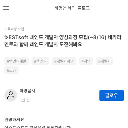
뎁스노트
하영옵서의 블로그
로
그
교육과정 모집
인
✨ESTsoft 백엔드 개발자 양성과정 모집(~8/16) 네카라
멘토와 함께 백엔드 개발자 도전해봐요
홈
백엔드개발
백엔드
개발자취업
취업
개발자
언
코딩
어
프
하영옵서
팔로우
레
3년 전
임
워
안녕하세요
크
이스트소프트 교육운영 담당자입니다.