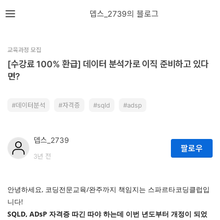
뎁스노트
뎁스_2739의 블로그
로
그
교육과정 모집
인
[수강료 100% 환급] 데이터 분석가로 이직 준비하고 있다
면?
홈
데이터분석
자격증
sqld
adsp
언
어
뎁스_2739
팔로우
프
3년 전
레
임
안녕하세요, 코딩전문교육/완주까지 책임지는 스파르타코딩클럽입
워
니다!
크
SQLD, ADsP 자격증 따긴 따야 하는데 이번 년도부터 개정이 되었