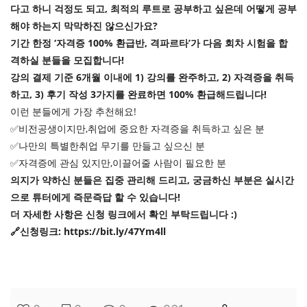
다고 하니 걱정도 되고, 최적의 루트로 공부하고 싶은데 어떻게 공부
개
해야 하는지 막막하진 않으신가요?
발
기간 한정 ‘자격증 100% 환급반, 격파르타’가 다음 회차 시험을 합
격하실 분들을 모집합니다!
도
강의 결제 기준 6개월 이내에 1) 강의를 완주하고, 2) 자격증을 취득
구
하고, 3) 후기 작성 3가지를 완료하면 100% 환급해드립니다!
네
이런 분들에게 가장 추천해요!
✅비전공생이지만,취업에 중요한 자격증을 취득하고 싶은 분
크
✅나만의 특별한취업 무기를 만들고 싶으신 분
워
✅자격증에 관심 있지만,이끌어줄 사람이 필요한 분
크
의지가 약하신 분들은 집중 관리해 드리고, 궁금하신 부분은 실시간
와
으로 튜터에게 즉문즉답 할 수 있습니다!
더 자세한 사항은 신청 링크에서 확인 부탁드립니다 :)
서
🔗신청링크: https://bit.ly/47Ym4ll
버
데
이