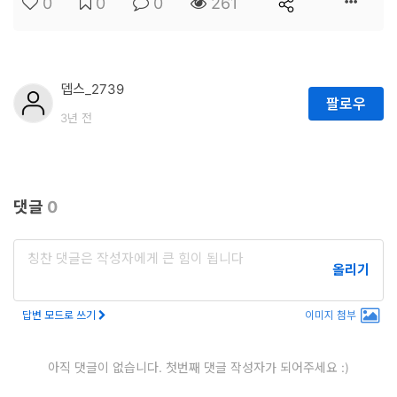
0
0
0
261
터
베
이
뎁스_2739
스
팔로우
3년 전
프
로
젝
댓글
0
트
관
리
올리기
데
답변 모드로 쓰기
이미지 첨부
이
터
아직 댓글이 없습니다. 첫번째 댓글 작성자가 되어주세요 :)
사