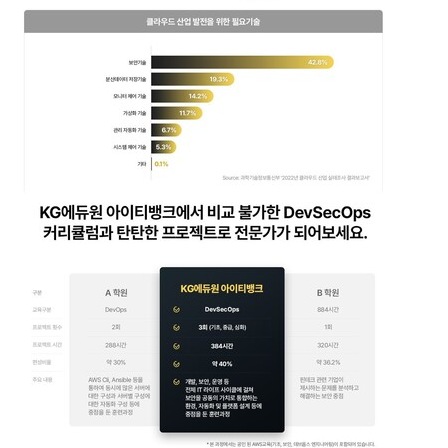
터
베
이
스
프
로
젝
트
관
리
데
이
터
사