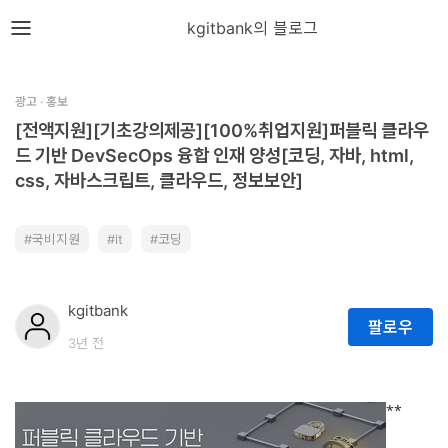
뎁스노트
kgitbank의 블로그
로
그
광고 · 홍보
인
[전액지원][기초강의제공][100%취업지원]퍼블릭 클라우
드 기반 DevSecOps 융합 인재 양성[코딩, 자바, html,
css, 자바스크립트, 클라우드, 정보보안]
홈
언
국비지원
it
코딩
어
프
kgitbank
팔로우
레
3년 전
임
워
**
크