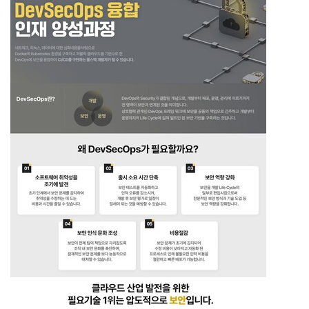
개
발
도
구
네
크
워
크
와
서
버
데
이