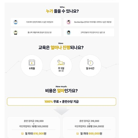
이
언
스
이
야
기
모
집
·
홍
보