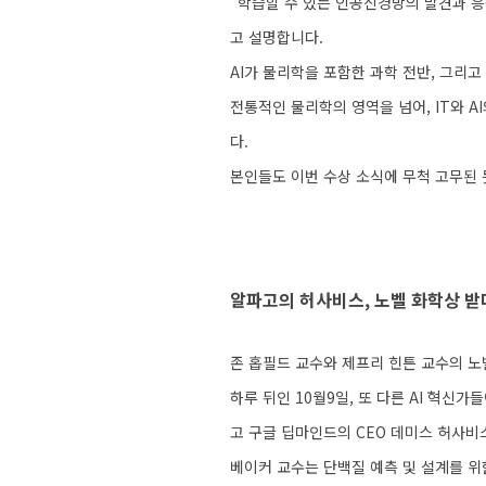
“학습할 수 있는 인공신경망의 발견과 응
이
고 설명합니다.
언
AI가 물리학을 포함한 과학 전반, 그리
스
전통적인 물리학의 영역을 넘어, IT와 
이
다.
야
본인들도 이번 수상 소식에 무척 고무된 듯
기
모
집
알파고의 허사비스, 노벨 화학상 받
·
홍
존 홉필드 교수와 제프리 힌튼 교수의 노
보
하루 뒤인 10월9일, 또 다른 AI 혁신
고 구글 딥마인드의 CEO 데미스 허사비
베이커 교수는 단백질 예측 및 설계를 위