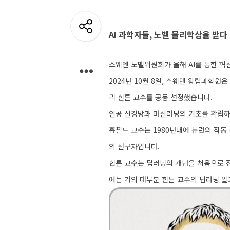
개
발
AI 과학자들, 노벨 물리학상을 받다
도
구
스웨덴 노벨위원회가 올해 AI를 통한 
2024년 10월 8일, 스웨덴 왕립과학
네
리 힌튼 교수를 공동 선정했습니다.
크
인공 신경망과 머신러닝의 기초를 확립하며
워
홉필드 교수는 1980년대에 뉴런의 작동
크
의 선구자입니다.
와
힌튼 교수는 딥러닝의 개념을 처음으로 정
서
에는 거의 대부분 힌튼 교수의 딥러닝 알
버
데
이