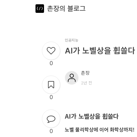
촌장의 블로그
뎁스노트
로
그
인
인공지능
AI가 노벨상을 휩쓸다
홈
0
언
촌장
어
2년 전
프
0
레
임
AI가 노벨상을 휩쓸다
워
노벨 물리학상에 이어 화학상까지!
0
크