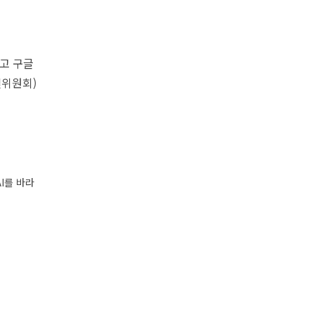
고 구글
벨위원회)
I를 바라