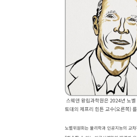
터
베
이
스
프
로
젝
트
관
리
스웨덴 왕립과학원은 2024년 노벨
데
토대의 제프리 힌튼 교수(오른쪽) 를 
이
터
노벨위원회는 물리학과 인공지능의 교차
사