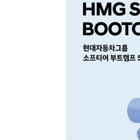
이
언
스
이
야
기
모
집
·
홍
보