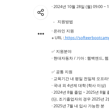
개
· 2024년 10월 28일 (월) 09:00 ~
발
지원방법
도
구
· 온라인 지원
※ URL :
https://softeerbootca
네
크
✅ 지원분야
워
· 현대자동차 / 기아 : 웹백엔드
크
와
✅ 공통 지원
서
· 교육기간 내 평일 전일제 오프라
· 국내 외 4년제 대학 (학사 이상)
버
· 2024년 8월 졸업 ~ 2025년 8
데
(단, 조기졸업자의 경우 2025년 2
이
· 2025년 7월 내 입사 가능한 분