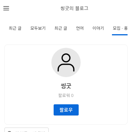
뎁스노트
씽굿의 블로그
로
그
최근 글
모두보기
최근 글
언어
이야기
모집 · 홍보
인
홈
언
어
씽굿
프
팔로워
0
레
임
팔로우
워
크