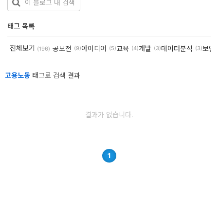
개
태그 목록
발
도
전체보기
공모전
아이디어
교육
개발
데이터분석
보안
(9)
(5)
(4)
(3)
(3)
(196)
구
고용노동
태그로 검색 결과
네
크
워
결과가 없습니다.
크
와
서
1
버
데
이