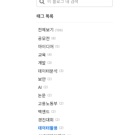
개
태그 목록
발
도
전체보기
(196)
구
공모전
(9)
아이디어
(5)
네
교육
(4)
크
개발
(3)
워
데이터분석
(3)
크
보안
(2)
와
AI
(2)
논문
서
(2)
고용노동부
(2)
버
백엔드
(2)
데
경진대회
(2)
이
데이터활용
(2)