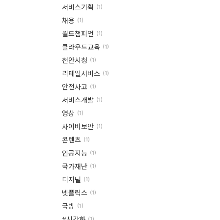
서비스기획
이
(1)
채용
(1)
언
월드챔피언
(1)
스
클라우드교육
(1)
이
천안시청
(1)
야
리테일서비스
(1)
안전사고
(1)
기
서비스개발
(1)
모
영상
(1)
집
사이버보안
(1)
·
콘텐츠
(1)
인공지능
(1)
홍
국가재난
(1)
보
디지털
(1)
넷플릭스
(1)
국방
(1)
#시각화
(1)