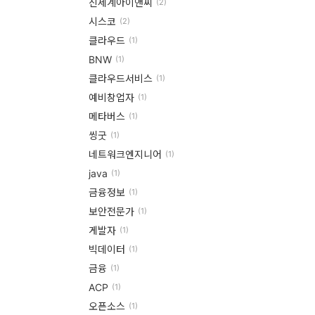
터
신세계아이앤씨
(2)
시스코
(2)
베
클라우드
(1)
이
BNW
(1)
스
클라우드서비스
(1)
프
예비창업자
(1)
메타버스
(1)
로
씽굿
(1)
젝
네트워크엔지니어
(1)
트
java
(1)
관
금융정보
(1)
리
보안전문가
(1)
게발자
(1)
데
빅데이터
(1)
이
금융
(1)
터
ACP
(1)
사
오픈소스
(1)