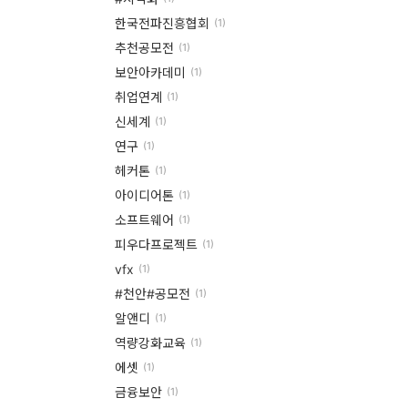
한국전파진흥협회
(1)
추천공모전
(1)
보안아카데미
(1)
취업연계
(1)
신세계
(1)
연구
(1)
헤커톤
(1)
아이디어톤
(1)
소프트웨어
(1)
피우다프로젝트
(1)
vfx
(1)
#천안#공모전
(1)
알앤디
(1)
역량강화교육
(1)
에셋
(1)
금융보안
(1)