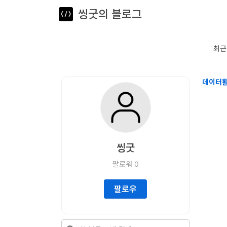
씽굿의 블로그
뎁스노트
로
그
최근
인
데이터
홈
언
어
씽굿
프
팔로워
0
레
임
팔로우
워
크