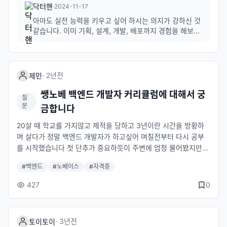
능력은 지니고 있다고 생각합니다. 하지만, 냉정한 사회 속에서 어
닥터핸
·
2024-11-17
떤 한 기업에 들어가서 개발을 수행할 능력까지는 턱없이 부족하
아마도 실전 능력을 키우고 싶어 하시는 의지가 강하신 것
다고 느끼고 있습니다. 군 전역을 한지 얼마되지 않았기에, 프로젝
같습니다. 이미 기획, 설계, 개발, 배포까지 경험을 해보신
트 동아리의 구성원으로 활동하기에는 여건상 보장할 수 없어서
점에서 많은 가능성이 보입니다. 그렇지만 더 실전에 가까
현재는 스스로 백엔드 개발 커리어를 공부해야됩니다. 제가 뎁스
운 경험을 통해 한 단계 더 성장하고 싶으신 것 같아 아래
와 같이 몇가지 방향을 말씀드려봅니다. 1. 자신만의 프로
노트 커뮤니티 개발자 여러분께 여쭤보고 싶은 점은 실전에서 개
젝트 지속 운영 실전을 경험하는 가장 좋은 방법 중 하나
발된 서비스 유지관리에 있어서 필요한 무수히 많은 전략 및 스킬
·
2년
전
제민
는 스스로 ...
들이 있지만 이들을 어떻게 학습하고 배워나갈 수 있는지 여쭤보
쌩노베 백엔드 개발자 커리큘럼에 대해서 궁
고 싶습니다. 개인 스스로 학습할 수 있는 건, 개발 툴에 대한 기초
질
이론과 같은 건 시중에 여러 강좌가 많이 나와있지만, 실전에서 활
문
금합니다
용되고 있는 디테일한 전략 및 스킬들을 어떤 방식으로 학습을 할
20살 때 학교를 가지않고 제적을 당하고 3년이란 시간을 방황하
수 있을 지 궁금합니다. 앞으로 제 커리어에 대한 부분이라 질문이
며 살다가 정말 백엔드 개발자가 하고싶어 며칠전부터 다시 공부
다소 길게 작성되었네요 글을 끝까지 읽어주시고 답변해주시면 정
를 시작했습니다 첫 단추가 중요하듯이 주변에 엄청 물어봤지만
말로 감사하겠습니다..
모두 다 다른 방법으로 공부를 해왔기 때문에 각각 의견이 달라 여
#
백엔드
#
노베이스
#
자격증
기에 조금이나마 물어봅니다 노베이스 백엔드개발자로 시작하는
데 , 첫 스타트 공부를 어떻게 해야할까요 그리고 자격증 또한 어떤
427
0
자격증을 따야할지 모르겠습니다 현재 자격증 공부는 정보처리기
능사만 준비 중인데 이러한 자격증도 따놓으면 좋다 라고 하는 게
있을까요?
·
3년
전
토이토이