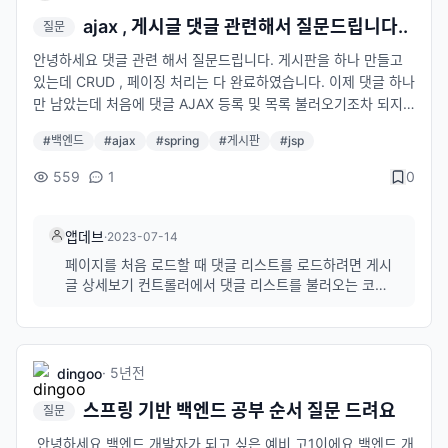
ajax , 게시글 댓글 관련해서 질문드립니다..
질문
안녕하세요 댓글 관련 해서 질문드립니다. 게시판을 하나 만들고
있는데 CRUD , 페이징 처리는 다 완료하였습니다. 이제 댓글 하나
만 남았는데 처음에 댓글 AJAX 등록 및 목록 불러오기조차 되지
않아서 3~4일간 노력한끝에 등록 및 불러오기를 구현 했습니다!!
#
백엔드
#
ajax
#
spring
#
게시판
#
jsp
근데 한가지 문제가 또 발생하더라구요 .. 댓글이 제가 선택한 게시
글의 상세보기에 등록되는것인데 .. 1-1) 게시글의 상세보기에 들
559
1
0
어가면 댓글이 나오지않고 , 꼭 댓글등록 버튼을 눌러야만 목록이
보입니다. 1-2) 그리고 제가 댓글 등록을 모달창으로 구현하였는
데 댓글등록버튼을 누르면 모달창에 꺼지지가않습니다 ..ㅠ 1-3)
앱데브
·
2023-07-14
목록이 보이고 , 다시 새로고침을 누르면 댓글 리스트가 사라집니
페이지를 처음 로드할 때 댓글 리스트를 로드하려면 게시
다. -> 그래서 제가 이것저것 해본결과 왠지 NoticeBoardContro
글 상세보기 컨트롤러에서 댓글 리스트를 불러오는 코드
ller에 있는 "글 상세보기 (주석)" 에 NoticeRepltyController에
를 추가해야합니다. 그러나 두 개의 return을 사용할 수
있는 "댓글 list불러오기 (주석)" 을 추가해야 한다는 생각이 들었
없으므로, 댓글 리스트를 모델에 추가하여 뷰에 전달해야
합니다. 아래와 같이 해볼 수 있습니다. import org.zero
습니다. 아님 제가 방향을 잘못잡고있는건가요 ..? 그렇게 추가해
ck. service. EventNotiBoardService: im...
볼라니까 return 을 두개를 못하니 계속 막혀있습니다 ㅠㅠ
·
5년
전
dingoo
스프링 기반 백엔드 공부 순서 질문 드려요
질문
안녕하세요 백엔드 개발자가 되고 싶은 예비 고1이에요 백엔드 개