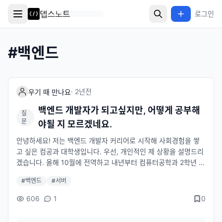
로그인
#
백엔드
·
2년
전
우기 때 만나요
백엔드 개발자가 되고싶지만, 어떻게 공부해
질
문
야될 지 모르겠네요.
안녕하세요! 저는 백엔드 개발자 커리어로 시작해 사회경험을 쌓
고 싶은 컴공과 대학생입니다. 우선, 개인적인 제 상황을 설명드리
겠습니다. 올해 10월에 전역하고 내년부터 컴퓨터공학과 2학년 과
정을 수료할 예정입니다. 군입대 전, 대학교 1학년 신분으로 연합
#
백엔드
#
서버
동아리 UMC에서 백엔드 개발진으로 참가해 프로젝트를 완수해봤
고, 그외에도 해커톤, 교내 팀 프로젝트 리더로 참가하면서 여러가
606
1
0
지의 백엔드 개발자로서 프로젝트 역량들을 쌓아뒀습니다. 개인적
인 제 능력은 프로젝트를 기획하고, 설계, 개발, 배포까지 수행할