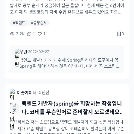
발자로 공부 순서가 궁금하여 질문 올립니다 현재 배운 건 c언어이
고 이제 막 생활코딩의 자바 수업 유튜브로 배우고 있어요 최종적
으로는 스프링 쪽으로 취업이 목표이지만 페이스북처럼 계시물 올
#
백엔드
#
공부순서
리고, 채팅 등등의 기능을 혼자서 구현할 만큼의 실력이 현재로서
의 목표입니다. 근데 여기서 스프링 공부법이 너무 헷갈립니다ㅠ J
2.2K
1
1
0
sp,서블릿 배우고 스프링 배우라는 분들도 있고고바로 스프링부트
부터 배우라는 분들도 있고 스프링에서도 mvc jpa등등 뭐가 많더
라구요 그래서 공부 순서 좀 자세하게 알려주실 분 계신가요 또 ht
무린
·
2022-02-27
ml,css,js도 해야 된다고 하시던데 어느정도의 지식이 필요한가요
백엔드 개발자가 되기 위해 Spring은 하나의 도구이지 꼭
아무 사이트 클론 코딩이 가능할 정도의 실력을 가져야 할까요?
Spring을 해야만 하는 것은 아닙니다. 따라서 꼭 스프링
((현재로선 대학 진학이 아니라 취업이 목표이고 변함 없을 예정
부터 공부하지 않아도 상관없고 간단하게는 PHP라든가
입니다
Node.js처럼 빠르게 웹서버를 만드는 것부터 해보시고 스
프링을 보셔도 상관없을 것 같습니다. 만약 스프링을 공부
한다고 하실 때도 JSP,서블릿을 먼저 보든 ...
·
5년
전
미숫게이너
백엔드 개발자(spring)를 희망하는 학생입니
질
문
다..코테를 무슨언어로 준비할지 모르겠네요..
안녕하세요 저는 스프링으로 백엔드 개발자가 되고 싶은 학생입니
다. 제가 요즘 백엔드 공부랑 같이 코테준비도 할려는데 이게 무슨