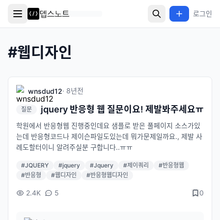
로그인
#
웹디자인
·
8년
전
wnsdud12
jquery 반응형 웹 질문이요! 제발봐주세요ㅠ
질문
학원에서 반응형웹 진행중인데요 샘플로 받은 풀페이지 소스가있
는데 반응형코드나 제이슨파일도있는데 뭐가문제일까요., 제발 사
례도할터이니 알려주실분 구합니다..ㅠㅠ
#
JQUERY
#
jquery
#
Jquery
#
제이쿼리
#
반응형웹
#
반응형
#
웹디자인
#
반응형웹디자인
2.4K
5
0