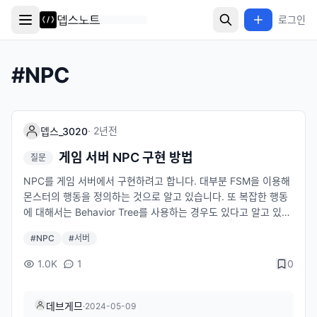
로그인
#
NPC
·
2년
전
뎁스_3020
게임 서버 NPC 구현 방법
질문
NPC를 게임 서버에서 구현하려고 합니다. 대부분 FSM을 이용해
몬스터의 행동을 정의하는 것으로 알고 있습니다. 또 복잡한 행동
에 대해서는 Behavior Tree를 사용하는 경우도 있다고 알고 있습
니다. 현업에서 서버에서 FSM을 사용할 때 직접 구현하는가? 혹
#
NPC
#
서버
은 언어별 사용하는 라이브러리가 있는가? Behavior Tree, Utilit
y AI, Goal Oriented Action Planning을 사용하는 경우가 있는
1.0K
1
0
가? 있다면 언어별 사용하는 라이브러리가 있는가? 없다면 안쓰는
이유는? 이렇게 궁금합니다. 주니어 서버 개발자로서 현실 게임에
서는 어떻게 사용하고 있는지 정말 궁금합니다. 답변주시면 정말
데브게므
·
2024-05-09