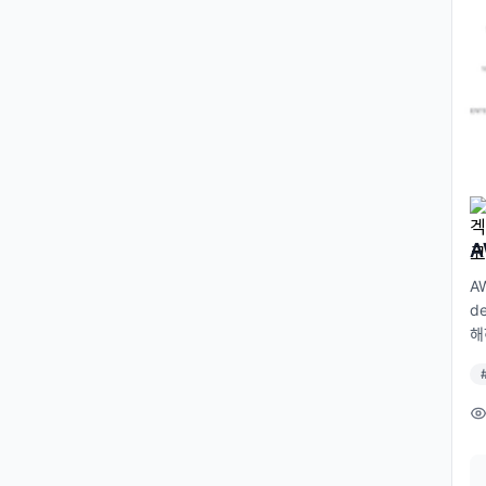
e.
A
A
d
해
gn
t
고
o