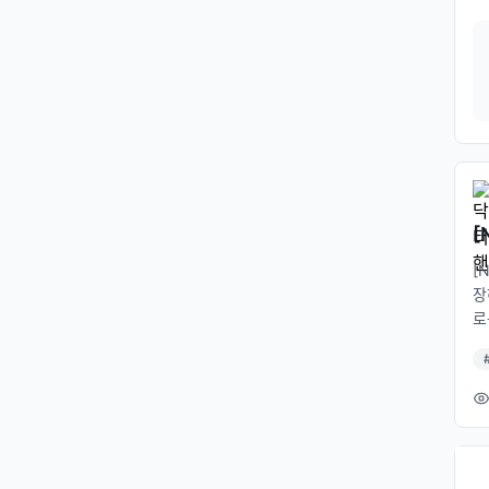
면
[
[
장
로
하
모
r'
aw
w 
'Y
ON