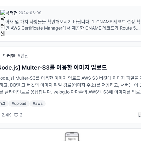
 정말 감사하겠습니다!
닥터핸
·
2024-06-09
아래 몇 가지 사항들을 확인해보시기 바랍니다. 1. CNAME 레코드 설정 확
인 AWS Certificate Manager에서 제공한 CNAME 레코드가 Route 53
에 올바르게 설정되었는지 확인합니다.CNAME 레코드의 이름과 값이 정
확하게 입력되었는지 확인합니다.AWS 리전이 올바르게 선택되었는지 확
인합니다(이 경우 us-east-1). 2. Ro...
·
5년
전
닥터핸
Node.js] Multer-S3를 이용한 이미지 업로드
Node.js] Multer-S3를 이용한 이미지 업로드 AWS S3 버킷에 이미지 파일을
하고, DB엔 그 버킷의 이미지 파일 경로(이미지 주소)를 저장하고, 서버는 이 
를 클라이언트로 응답합니다. velog.io 아마존의 AWS의 S3에 이미지를 업
고 업로드한 URL 경로는 DB에 저장하고자 하는 경우 Multer-S3와 AWS-SD
#
s3
#
upload
#
aws
듈을 이용하여 구현하는 방법을 설명합니다😊 const multer = require('mul
); const multerS3 = require('multer-s3'); const aws = require('aws-sdk'
2.4K
2
s.config.loadFromPath(__dirname + '/../config/s3.json'); const s3 = 
aws.S3(); const upload = multer({ storage: multerS3({ s3: s3, bucket
OUR BUCKET NAME', acl: 'public-read', contentType: multerS3.AUT
TENT_TYPE, key: function (req, file, cb) { cb(null, `${Date.now()}_${f