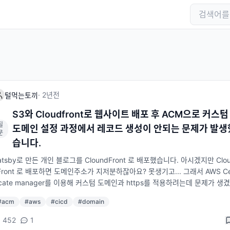
·
2년
전
털먹는토끼
S3와 Cloudfront로 웹사이트 배포 후 ACM으로 커스텀
질
도메인 설정 과정에서 레코드 생성이 안되는 문제가 발생
문
습니다.
atsby로 만든 개인 블로그를 CloundFront 로 배포했습니다. 아시겠지만 Clo
Front 로 배포하면 도메인주소가 지저분하잖아요? 못생기고... 그래서 AWS Ce
ficate manager를 이용해 커스텀 도메인과 https를 적용하려는데 문제가 생
다. us-east-1 리전(버지니아 북부)로 설정하고 인증서 요청을 진행했습니다.
#
acm
#
aws
#
cicd
#
domain
 인증서 요청해서 만든 CNAME이 계속 검증 대기중으로 뜹니다... 세부정도 
자격도 부적격으로 뜨구요ㅠㅠ Route 53 레코드 생성 버튼을 눌러봐도 레코
452
1
성 버튼이 비활성화 되어있구요... 원인이 뭔지 도무지 모르겠네요ㅠㅠ 도와주