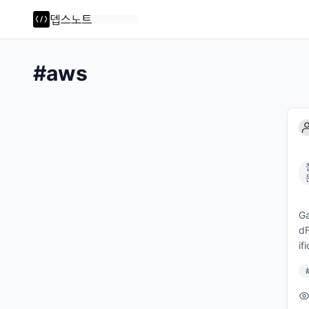
#
aws
G
d
i
니
데
신
생