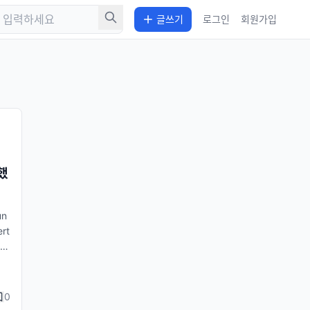
글쓰기
로그인
회원가입
했
un
rt
겼습
 근
갱
드
0
시