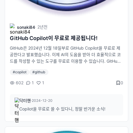
·
2년
전
sonaki84
GitHub Copilot이 무료로 제공됩니다!
GitHub은 2024년 12월 18일부로 GitHub Copilot을 무료로 제
공한다고 발표했습니다. 이제 AI의 도움을 받아 더 효율적으로 코
드를 작성할 수 있는 도구를 무료로 이용할 수 있습니다. GitHub
Copilot이란 무엇인가요? GitHub Copilot은 AI 기반의 코드 자동
#
copilot
#
github
완성 도구로, 개발자가 코드를 작성할 때 실시간으로 다음에 올 코
드를 제안해줍니다. 이를 통해 생산성을 높이고 반복적인 작업을
602
1
1
0
줄일 수 있습니다. 어떻게 무료로 이용할 수 있나요? GitHub Copi
lot은 GitHub 계정만 있으면 무료로 활성화할 수 있습니다. GitHu
b에 로그인하세요. 계정 설정(Settings)으로 이동한 후 Copilot
닥터핸
·
2024-12-20
활성화를 클릭하세요. 간단한 설정 완료 후 바로 사용할 수 있습니
Copilot을 무료로 쓸 수 있다니, 정말 반가운 소식!
다. 어떤 기능을 제공하나요? 코드 자동 완성: 함수나 메서드를 작
성할 때, Copilot이 다음에 올 코드를 제안합니다. 자연어 처리: 주
석이나 설명을 작성하면, 해당 내용에 맞는 코드를 자동 생성합니
다. 다양한 언어 지원: Python, JavaScript, TypeScript, Ruby,