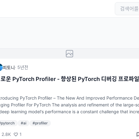
·
5년
전
피토니
로운 PyTorch Profiler - 향상된 PyTorch 디버깅 프로파
러
troducing PyTorch Profiler – The New And Improved Performance D
ging Profiler For PyTorch The analysis and refinement of the large-s
deep learning model's performance is a constant challenge that incr
s in importance with the model’s size. Owing to a lack of available re
#
pytorch
#
ai
#
profiler
ces, PyTorch users had a hard time overcoming this problem. There
e common GPU hardware-level debugging tools, but PyTorch-specif
2.8K
1
ckground of operations was not available. Users had to merge multi