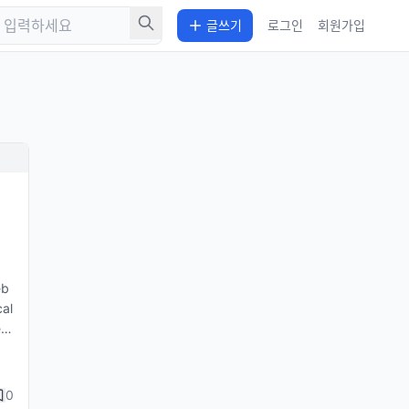
글쓰기
로그인
회원가입
일
eb
cal
ea
so
 w
ic
0
-to