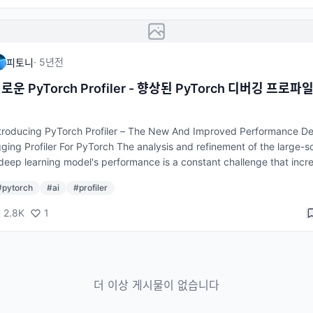
s or apply minimal correlation information manually to make sense of 
data to retrieve the missing information. The PyTorch Profiler came to
 rescue, an open-source tool for precise, efficient, and troubleshoot
rformance investigations of large-scale deep learning models. What
·
5년
전
피토니
ww.marktechpost.com 파이토치(PyTorch)는 딥러닝 프로젝트를 빌드(buil
로운 PyTorch Profiler - 향상된 PyTorch 디버깅 프로파
는 데 도움을 주는 파이썬 프로그램용 라이브러리 입니다. 기존 PyTorch 사
러
 autograd라는 프로파일러를 이용하여 PyTorch 작업 정보를 수집하였지만 
적인 GPU 정보를 수집하지 못하고 시각화할 수 있는 화면을 제공하지 않았습
troducing PyTorch Profiler – The New And Improved Performance D
. 새로운 PyTorch Profiler는 GPU 및 PyTorch 작업 정보를 수집하고 모델
ging Profiler For PyTorch The analysis and refinement of the large-s
목현상을 감지하며 autograd 프로파일러와 호환성을 유지합니다. 아래 명령
deep learning model's performance is a constant challenge that incr
 설치하여 사용할 수 있습니다. pip install torch_tb_profiler 또한 Visual S
s in importance with the model’s size. Owing to a lack of available re
io Code 와 통합 사용 가능합니다. Visual Studio Code에서 "Launch Tenso
#
pytorch
#
ai
#
profiler
ces, PyTorch users had a hard time overcoming this problem. There
ard"라는 패키지를 찾아서 설치하면 됩니다.
e common GPU hardware-level debugging tools, but PyTorch-specif
2.8K
1
ckground of operations was not available. Users had to merge multi
s or apply minimal correlation information manually to make sense of 
data to retrieve the missing information. The PyTorch Profiler came to
 rescue, an open-source tool for precise, efficient, and troubleshoot
더 이상 게시물이 없습니다
rformance investigations of large-scale deep learning models. What
ww.marktechpost.com 파이토치(PyTorch)는 딥러닝 프로젝트를 빌드(buil