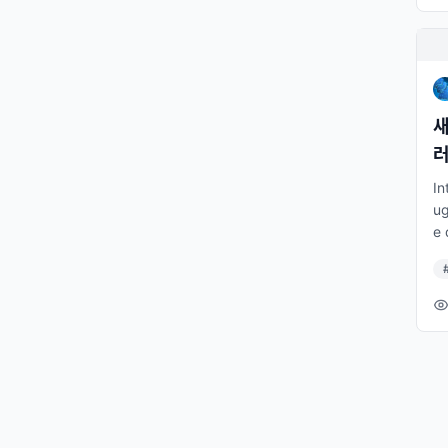
ol
e 
he
pe
w
새
하
는
괄
In
다
ug
병
e 
로
se
d
ur
o
er
ba
ol
e 
he
pe
w