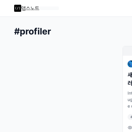
#
profiler
새
In
ug
e 
se
ur
er
ba