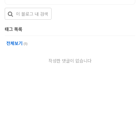
개
발
도
태그 목록
구
전체보기
(1)
네
크
작성한 댓글이 없습니다
워
크
와
서
버
데
이