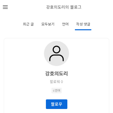
뎁스노트
강호의도리의 블로그
로
그
최근 글
모두보기
언어
작성 댓글
인
홈
언
어
강호의도리
프
팔로워
0
레
c언어
임
워
팔로우
크