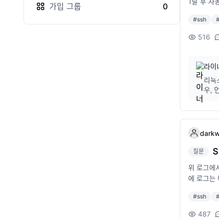
1달 후 
가입
그룹
0
#
ssh
516
라이
리눅스
우
darkw
질문
위 로그에서
에 로그는
#
ssh
487