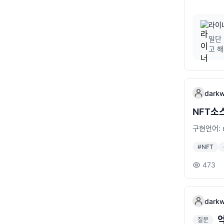
라이
일단 
고 
darkw
NFT소
구현언어: no
#
NFT
473
darkw
질문