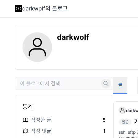
darkwolf의 블로그
darkwolf
글
통계
darkw
작성한 글
5
질문
작성 댓글
1
ssh, s