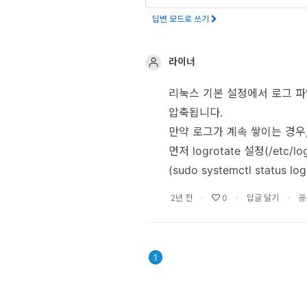
터
답변 모드로 쓰기
베
이
라이너
스
리눅스 기본 설정에서 로그 파일은
프
압축됩니다.
로
만약 로그가 계속 쌓이는 경우
젝
먼저 logrotate 설정(/etc/lo
트
(sudo systemctl status 
관
∙
∙
∙
2년 전
0
답글 달기
공
리
데
이
1
터
사