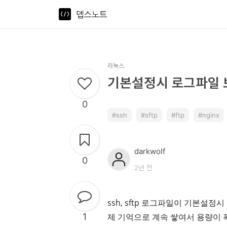
뎁스노트
로
그
인
리눅스
기본설정시 로그파일 
홈
0
ssh
sftp
ftp
nginx
언
어
darkwolf
프
0
2년 전
레
임
ssh, sftp 로그파일이 기본설정
워
1
제 기억으로 계속 쌓여서 용량이
크