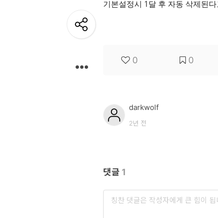
기본설정시 1달 후 자동 삭제된다
개
발
도
구
0
0
네
크
darkwolf
워
2년 전
크
와
서
버
댓글
1
데
이