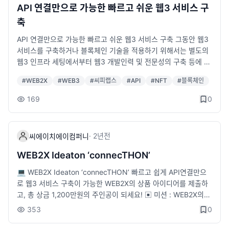
API 연결만으로 가능한 빠르고 쉬운 웹3 서비스 구
축
API 연결만으로 가능한 빠르고 쉬운 웹3 서비스 구축 그동안 웹3
서비스를 구축하거나 블록체인 기술을 적용하기 위해서는 별도의
웹3 인프라 세팅에서부터 웹3 개발인력 및 전문성의 구축 등에 많
은 비용과 시간을 할애해야 했습니다. 하지만 이제 웹2와 웹3의 기
#
WEB2X
#
WEB3
#
씨피랩스
#
API
#
NFT
#
블록체인
술을 융합하는 기술과 이 기술들을 편하게 적용할 수 있는 API 서
비스들의 등장으로 웹2 개발자와 사업자들이 별도의 리소스 낭비
169
0
없이, 기존 인프라를 활용해 빠르고 쉽게 블록체인 기술을 적용할
수 있게 되었습니다. 이번 세미나는 API 연결을 통해 웹2와 웹3를
seamlessly 연결하는 최신 융합 기술과 이를 통한 적용 사례를 다
·
2년
전
씨에이치에이컴퍼니
룹니다. 개발비용을 절감하고, 시간 낭비 없이 효율적으로 웹3 서
비스를 구축하고, 빠르게 시장에 진출 수 있는 기회를 놓치지 마세
WEB2X Ideaton ‘connecTHON’
요. 🎈 행사 안내 https://onoffmix.com/event/310139 🎈 사
💻 WEB2X Ideaton ‘connecTHON’ 빠르고 쉽게 API연결만으
전 등록 https://bylineplus.com/archives/webinar/45968 ㅣ
로 웹3 서비스 구축이 가능한 WEB2X의 상품 아이디어를 제출하
세션 세션 1. 웹2서비스의 웹3 진입을 용이하게 해주는 기술 | 박
고, 총 상금 1,200만원의 주인공이 되세요! ▣ 미션 : WEB2X의
상현 리더 세션 2. 웹3 서비스의 사용자친화적 UI/UX를 가능케하
새로운 상품 아이디어의 기획안 제출(WEB2X 상품 보러가기) ▣
는 기술 | 조현기 프로 세션 3. 웹3 개발 및 인프라 구축없이 연결
353
0
WEB2X란 : WEB2X는 일반 기업들이 API 연결만으로 웹3 서비스
만으로 가능한 웹3 서비스 구축 솔루션, WEB2X | 박문수 팀장 세
를 구축하고 블록체인 기술을 적용할 수 있도록 하는 플랫폼입니