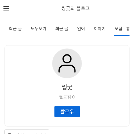
뎁스노트
씽굿의 블로그
로
그
최근 글
모두보기
최근 글
언어
이야기
모집 · 홍보
인
홈
언
어
씽굿
프
팔로워
0
레
임
팔로우
워
크