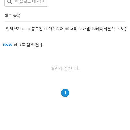
개
태그 목록
발
도
전체보기
공모전
아이디어
교육
개발
데이터분석
보안
(9)
(5)
(4)
(3)
(3)
(196)
구
BNW
태그로 검색 결과
네
크
워
결과가 없습니다.
크
와
서
1
버
데
이