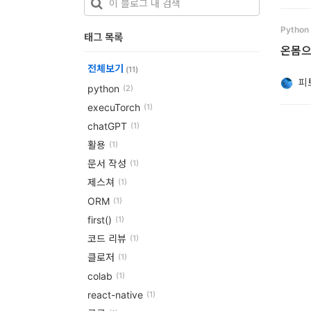
개
Python
태그 목록
발
온몸으
도
전체보기
(11)
피
구
python
(2)
execuTorch
(1)
네
chatGPT
(1)
크
활용
(1)
워
문서 작성
(1)
크
제스쳐
(1)
와
ORM
(1)
first()
서
(1)
코드 리뷰
(1)
버
클로저
(1)
데
colab
(1)
이
react-native
(1)