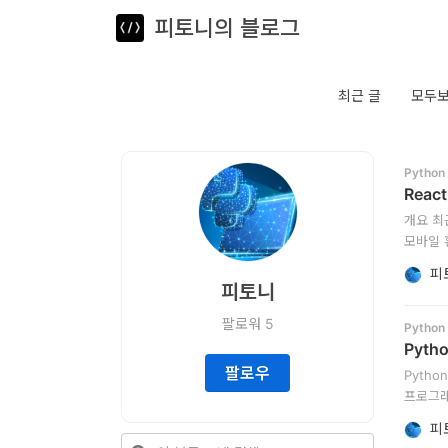
피토니의 블로그
뎁스노트
로
그
최근 글
모두
인
Python
홈
Reac
개요 최
언
모바일 
등장했다.
어
피
피토니
프
팔로워
5
Python
레
Pyth
임
팔로우
Pyth
프로그래
워
그리고 
피
크