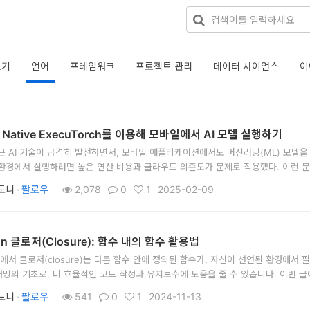
보기
언어
프레임워크
프로젝트 관리
데이터 사이언스
이
t Native ExecuTorch를 이용해 모바일에서 AI 모델 실행하기
근 AI 기술이 급격히 발전하면서, 모바일 애플리케이션에서도 머신러닝(ML) 모델을
환경에서 실행하려면 높은 연산 비용과 클라우드 의존도가 문제로 작용했다. 이런 문제를 해
 ExecuTorch는 Meta(구 페이스북)의
토니
·
팔로우
2,078
0
1
2025-02-09
on 클로저(Closure): 함수 내의 함수 활용법
on에서 클로저(closure)는 다른 함수 안에 정의된 함수가, 자신이 선언된 환경에
밍의 기초로, 더 효율적인 코드 작성과 유지보수에 도움을 줄 수 있습니다. 이번 글
실용적인 예제를 통해 이해해보겠습니다. 클로저
토니
·
팔로우
541
0
1
2024-11-13