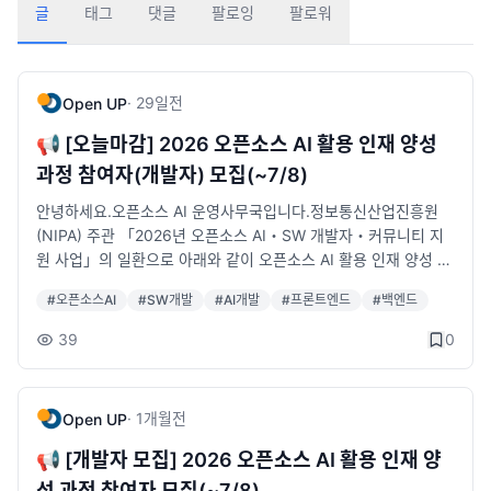
글
태그
댓글
팔로잉
팔로워
·
29일
전
Open UP
📢 [오늘마감] 2026 오픈소스 AI 활용 인재 양성
과정 참여자(개발자) 모집(~7/8)
안녕하세요.오픈소스 AI 운영사무국입니다.정보통신산업진흥원
(NIPA) 주관 「2026년 오픈소스 AI・SW 개발자・커뮤니티 지
원 사업」의 일환으로 아래와 같이 오픈소스 AI 활용 인재 양성 과
정 참여자(개발자)를 모집하오니, 많은 관심과 신청 부탁드립니다.
#
오픈소스AI
#
SW개발
#
AI개발
#
프론트엔드
#
백엔드
오픈소스 AI 활용 인재 양성 과정이란?▶ 오픈소스 AI 전문가 주도
멘토링&amp;코드리뷰를 통해 경량LLM, Hermes, AI Agent 등
39
0
최신 오픈소스 AI 기술 활용 역량을 강화하고, 현업에 성공적으로
적용하는 것을 목표로 하는 과정입니다!!🚀🚀✅ 모집 기간- 모집
기간 : ~ 2026년 7월 8일(수)까지✨ 지원자격- 지원자격 : 현재
·
1개월
전
Open UP
AI·SW 기업에 재직 중인 개발자(프리랜서 포함 / 경력이 있는 휴
직 중인 개발자 가능)🎁 사업 참여 혜택✔️ 교육비 무료✔️ AI 개발
📢 [개발자 모집] 2026 오픈소스 AI 활용 인재 양
도구 및 API 토큰 활용비 최대 20만원 지원※ 풀스택(14주) 과정
성 과정 참여자 모집(~7/8)