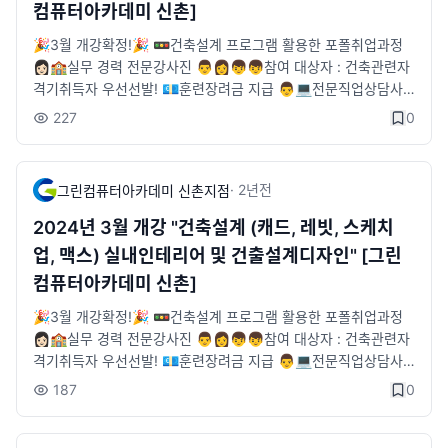
컴퓨터아카데미 신촌]
🎉3월 개강확정!🎉 🚥건축설계 프로그램 활용한 포폴취업과정
👩🏻🏫실무 경력 전문강사진 👨👩👦👦참여 대상자 : 건축관련자
격기취득자 우선선발! 💶훈련장려금 지급 👨💻전문직업상담사
취업지원 🏦기업체 구인정보 리스트 다수보유 ✨수강을 희망하
227
0
시면🛒수강신청 부탁드려요! 🚞위치 : 2호선 신촌역 6번출구 앞
[5m] 🐥카카오톡 채널 : http://pf.kakao.com/_tVjTxj 🐥신청
페이지 : https://sinchon.greenart.co.kr/servicecenter/onlin
·
2년
전
그린컴퓨터아카데미 신촌지점
e_consultation
2024년 3월 개강 "건축설계 (캐드, 레빗, 스케치
업, 맥스) 실내인테리어 및 건출설계디자인" [그린
컴퓨터아카데미 신촌]
🎉3월 개강확정!🎉 🚥건축설계 프로그램 활용한 포폴취업과정
👩🏻🏫실무 경력 전문강사진 👨👩👦👦참여 대상자 : 건축관련자
격기취득자 우선선발! 💶훈련장려금 지급 👨💻전문직업상담사
취업지원 🏦기업체 구인정보 리스트 다수보유 ✨수강을 희망하
187
0
시면🛒수강신청 부탁드려요! 🚞위치 : 2호선 신촌역 6번출구 앞
[5m] 🐥카카오톡 채널 : http://pf.kakao.com/_tVjTxj 🐥신청