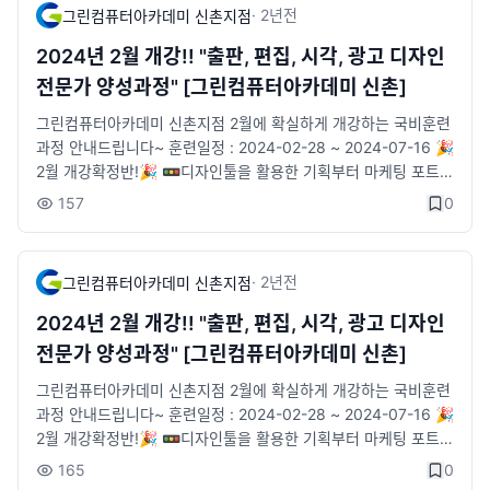
페이지 : https://sinchon.greenart.co.kr/servicecenter/onlin
·
2년
전
그린컴퓨터아카데미 신촌지점
e_consultation
2024년 2월 개강!! "출판, 편집, 시각, 광고 디자인
전문가 양성과정" [그린컴퓨터아카데미 신촌]
그린컴퓨터아카데미 신촌지점 2월에 확실하게 개강하는 국비훈련
과정 안내드립니다~ 훈련일정 : 2024-02-28 ~ 2024-07-16 🎉
2월 개강확정반!🎉 🚥디자인툴을 활용한 기획부터 마케팅 포트폴
리오까지 👩🏻🏫실무 경력 전문강사진 👨👩👦👦참여 대상자 : 시
157
0
각 출판 디자이너 취업을 희망하시는분 💶훈련장려금 지급 👨💻
전문직업상담사 취업지원 🏦기업체 구인정보 리스트 다수보유
✨수강을 희망하시면🛒수강신청 부탁드려요! 🚞위치 : 2호선 신
·
2년
전
그린컴퓨터아카데미 신촌지점
촌역 6번출구 앞 [5m] 🐥카카오톡 채널 : http://pf.kakao.com/
_tVjTxj 🐥신청 페이지 : https://sinchon.greenart.co.kr/servi
2024년 2월 개강!! "출판, 편집, 시각, 광고 디자인
cecenter/online_consultation
전문가 양성과정" [그린컴퓨터아카데미 신촌]
그린컴퓨터아카데미 신촌지점 2월에 확실하게 개강하는 국비훈련
과정 안내드립니다~ 훈련일정 : 2024-02-28 ~ 2024-07-16 🎉
2월 개강확정반!🎉 🚥디자인툴을 활용한 기획부터 마케팅 포트폴
리오까지 👩🏻🏫실무 경력 전문강사진 👨👩👦👦참여 대상자 : 시
165
0
각 출판 디자이너 취업을 희망하시는분 💶훈련장려금 지급 👨💻