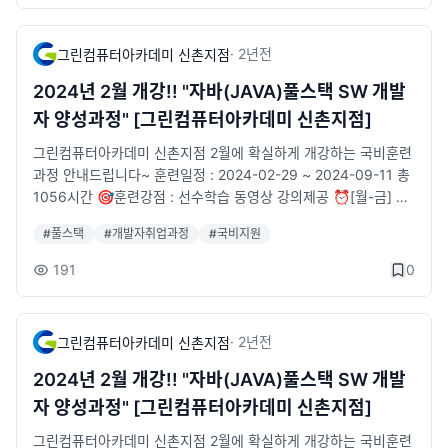
전문직업상담사 취업지원 🏦기업체 구인정보 리스트 다수보유
✨수강을 희망하시면🛒수강신청 부탁드려요! 🚞위치 : 2호선 신
·
2년
전
그린컴퓨터아카데미 신촌지점
촌역 6번출구 앞 [5m] 🐥카카오톡 채널 : http://pf.kakao.com/
_tVjTxj 🐥신청 페이지 : https://sinchon.greenart.co.kr/servi
2024년 2월 개강!! "자바(JAVA)풀스택 SW 개발
cecenter/online_consultation
자 양성과정" [그린컴퓨터아카데미 신촌지점]
그린컴퓨터아카데미 신촌지점 2월에 확실하게 개강하는 국비훈련
과정 안내드립니다~ 훈련일정 : 2024-02-29 ~ 2024-09-11 총
1056시간 🎯훈련강점 : 선수학습 동영상 강의제공 ⏰[월-금] 0
9:30-18:20 🚥과정운영 : 풀스택 개발능력 및 빅데이터UI 팀프
#
풀스택
#
개발자취업과정
#
국비지원
로젝트 취업과정 👩🏻🏫실무 경력 전문강사진 👨👩👦👦참여 대
상자 : 프로그램을 처음접하시는분 📕시중교재 무상제공 💶특별
191
0
훈련장려금 지급과정 ✨수강을 희망하시면🛒수강신청 부탁드려
요! 🚞위치 : 2호선 신촌역 6번출구 앞 [5m] 📞전화 : 02-715-2
111 🐥카카오톡 채널 : http://pf.kakao.com/_tVjTxj 🐥신청 페
·
2년
전
그린컴퓨터아카데미 신촌지점
이지 : https://sinchon.greenart.co.kr/servicecenter/online_
consultation
2024년 2월 개강!! "자바(JAVA)풀스택 SW 개발
자 양성과정" [그린컴퓨터아카데미 신촌지점]
그린컴퓨터아카데미 신촌지점 2월에 확실하게 개강하는 국비훈련