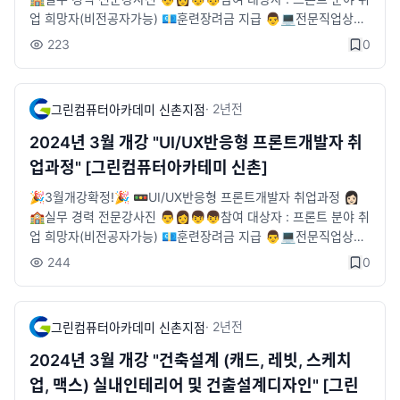
업 희망자(비전공자가능) 💶훈련장려금 지급 👨💻전문직업상담
사 취업지원 🏦기업체 구인정보 리스트 다수보유 ✨수강을 희망
223
0
하시면🛒수강신청 부탁드려요! 🚞위치 : 2호선 신촌역 6번출구
바로앞 🛒카카오채널 문의: http://pf.kakao.com/_tVjTxj/chat
🐥신청 페이지 : https://sinchon.greenart.co.kr/servicecente
·
2년
전
그린컴퓨터아카데미 신촌지점
r/online_consultation
2024년 3월 개강 "UI/UX반응형 프론트개발자 취
업과정" [그린컴퓨터아카테미 신촌]
🎉3월개강확정!🎉 🚥UI/UX반응형 프론트개발자 취업과정 👩🏻
🏫실무 경력 전문강사진 👨👩👦👦참여 대상자 : 프론트 분야 취
업 희망자(비전공자가능) 💶훈련장려금 지급 👨💻전문직업상담
사 취업지원 🏦기업체 구인정보 리스트 다수보유 ✨수강을 희망
244
0
하시면🛒수강신청 부탁드려요! 🚞위치 : 2호선 신촌역 6번출구
바로앞 🛒카카오채널 문의: http://pf.kakao.com/_tVjTxj/chat
🐥신청 페이지 : https://sinchon.greenart.co.kr/servicecente
·
2년
전
그린컴퓨터아카데미 신촌지점
r/online_consultation
2024년 3월 개강 "건축설계 (캐드, 레빗, 스케치
업, 맥스) 실내인테리어 및 건출설계디자인" [그린