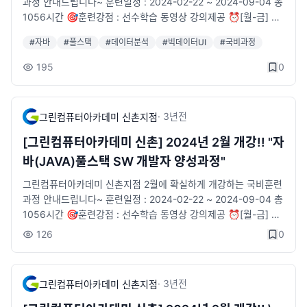
과정 안내드립니다~ 훈련일정 : 2024-02-22 ~ 2024-09-04 총
1056시간 🎯훈련강점 : 선수학습 동영상 강의제공 ⏰[월-금] 0
9:30-18:20 🚥과정운영 : 풀스택 개발능력 및 빅데이터UI 팀프
#
자바
#
풀스택
#
데이터분석
#
빅데이터UI
#
국비과정
로젝트 취업과정 👩🏻🏫실무 경력 전문강사진 👨👩👦👦참여 대
상자 : 프로그램을 처음접하시는분 📕시중교재 무상제공 💶특별
195
0
훈련장려금 지급과정 ✨수강을 희망하시면🛒수강신청 부탁드려
요! 🚞위치 : 2호선 신촌역 6번출구 앞 [5m] 📞전화 : 02-715-2
111 🐥카카오톡 채널 : http://pf.kakao.com/_tVjTxj![img](htt
·
3년
전
그린컴퓨터아카데미 신촌지점
ps://hosoft-bucket001.s3.ap-northeast-2.amazonaws.co
m/assets/data/ck_upload/_upload_a07f3343db8147e239
[그린컴퓨터아카데미 신촌] 2024년 2월 개강!! "자
6c3fd07472f77f.jpg
바(JAVA)풀스택 SW 개발자 양성과정"
그린컴퓨터아카데미 신촌지점 2월에 확실하게 개강하는 국비훈련
과정 안내드립니다~ 훈련일정 : 2024-02-22 ~ 2024-09-04 총
1056시간 🎯훈련강점 : 선수학습 동영상 강의제공 ⏰[월-금] 0
9:30-18:20 🚥과정운영 : 풀스택 개발능력 및 빅데이터UI 팀프
126
0
로젝트 취업과정 👩🏻🏫실무 경력 전문강사진 👨👩👦👦참여 대
상자 : 프로그램을 처음접하시는분 📕시중교재 무상제공 💶특별
훈련장려금 지급과정 ✨수강을 희망하시면🛒수강신청 부탁드려
·
3년
전
그린컴퓨터아카데미 신촌지점
요! 🚞위치 : 2호선 신촌역 6번출구 앞 [5m] 📞전화 : 02-715-2
111 🐥카카오톡 채널 : http://pf.kakao.com/_tVjTxj