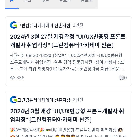
·
2년
전
그린컴퓨터아카데미 신촌지점
2024년 3월 27일 개강확정 "UI/UX반응형 프론트
개발자 취업과정" [그린컴퓨터아카테미 신촌]
-[월-금] 09:30-18:20 [취업반] 100%전액지원 -UI/UX반응형
프론트개발자 취업과정 -실무 경력 전문강사진 -참여 대상자 : 프
론트 분야 취업 희망자(비전공자가능) -훈련장려금 지급 -전문직
업상담사 취업지원 -기업체 구인정보 리스트 다수보유 -위치 : 2호
336
0
선 신촌역 6번출구 바로앞 -카카오채널 문의: http://pf.kakao.co
m/_tVjTxj/chat
·
2년
전
그린컴퓨터아카데미 신촌지점
2024년 3월 개강 "UI/UX반응형 프론트개발자 취
업과정" [그린컴퓨터아카테미 신촌]
🎉3월개강확정!🎉 🚥UI/UX반응형 프론트개발자 취업과정 👩🏻
🏫실무 경력 전문강사진 👨👩👦👦참여 대상자 : 프론트 분야 취