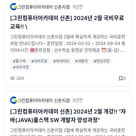
111 🐥카카오톡 채널 : http://pf.kakao.com/_tVjTxj
·
3년
전
그린컴퓨터아카데미 신촌지점
[그린컴퓨터아카데미 신촌] 2024년 2월 국비무료
교육!! \
그린컴퓨터아카데미 신촌지점 2월에 확실하게 개강하는 국비훈련
과정 안내드립니다~ 훈련일정 : 2024-02-22 ~ 2024-09-04 총
1056시간 🎯훈련강점 : 선수학습 동영상 강의제공 ⏰[월-금] 0
9:30-18:20 🚥과정운영 : 풀스택 개발능력 및 빅데이터UI 팀프
#
풀스택
#
국비무료
#
빅데이터
#
개발자
#
양성과정
로젝트 취업과정 👩🏻🏫실무 경력 전문강사진 👨👩👦👦참여 대
#
국비과정
상자 : 프로그램을 처음접하시는분 📕시중교재 무상제공 💶특별
훈련장려금 지급과정 ✨수강을 희망하시면🛒수강신청 부탁드려
396
0
요! 🚞위치 : 2호선 신촌역 6번출구 앞 [5m] 📞전화 : 02-715-2
111 🐥카카오톡 채널 : http://pf.kakao.com/_tVjTxj
·
3년
전
그린컴퓨터아카데미 신촌지점
[그린컴퓨터아카데미 신촌] 2024년 2월 개강!! "자
바(JAVA)풀스택 SW 개발자 양성과정"
그린컴퓨터아카데미 신촌지점 2월에 확실하게 개강하는 국비훈련