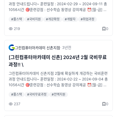
과정 안내드립니다~ 훈련일정 : 2024-02-29 ~ 2024-09-11 총
1056시간 🎯훈련강점 : 선수학습 동영상 강의제공 ⏰[월-금] 0
9:30-18:20 🚥과정운영 : 풀스택 개발능력 및 빅데이터UI 팀프
#
풀스택
#
국비지원
#
개강확정
#
개발자
#
취업과정
로젝트 취업과정 👩🏻🏫실무 경력 전문강사진 👨👩👦👦참여 대
상자 : 프로그램을 처음접하시는분 📕시중교재 무상제공 💶특별
219
0
훈련장려금 지급과정 ✨수강을 희망하시면🛒수강신청 부탁드려
요! 🚞위치 : 2호선 신촌역 6번출구 앞 [5m] 📞전화 : 02-715-2
111 🐥카카오톡 채널 : http://pf.kakao.com/_tVjTxj 🐥신청 페
·
3년
전
그린컴퓨터아카데미 신촌지점
이지 : https://sinchon.greenart.co.kr/servicecenter/online_
consultation
[그린컴퓨터아카데미 신촌] 2024년 2월 국비무료
과정!! \
그린컴퓨터아카데미 신촌지점 2월에 확실하게 개강하는 국비훈련
과정 안내드립니다~ 훈련일정 : 2024-02-22 ~ 2024-09-04 총
1056시간 🎯훈련강점 : 선수학습 동영상 강의제공 ⏰[월-금] 0
9:30-18:20 🚥과정운영 : 풀스택 개발능력 및 빅데이터UI 팀프
#
풀스택
#
국비무료과정
#
전액지원
로젝트 취업과정 👩🏻🏫실무 경력 전문강사진 👨👩👦👦참여 대
상자 : 프로그램을 처음접하시는분 📕시중교재 무상제공 💶특별
237
0
훈련장려금 지급과정 ✨수강을 희망하시면🛒수강신청 부탁드려
요! 🚞위치 : 2호선 신촌역 6번출구 앞 [5m] 📞전화 : 02-715-2