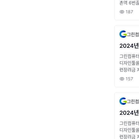
촌역 6번출구 
ultation
187
그린컴
2024년
그린컴퓨터아
디자인툴을 
련장려금 
6번출구 앞 [
157
ion
그린컴
2024년
그린컴퓨터아
디자인툴을 
련장려금 