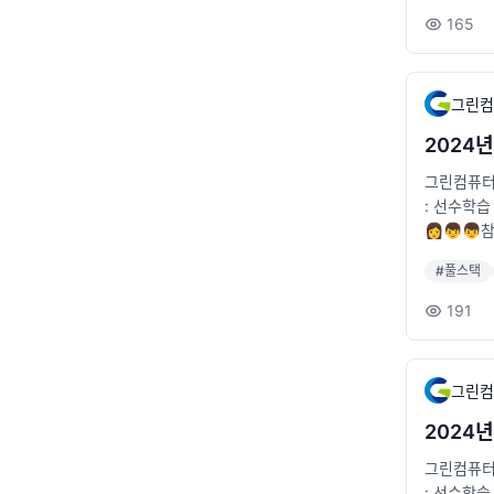
6번출구 앞 [
165
ion
그린컴
2024
그린컴퓨터아
: 선수학습
👩👦
치 : 2호선 
#
풀스택
t.co.kr/s
191
그린컴
2024
그린컴퓨터아
: 선수학습