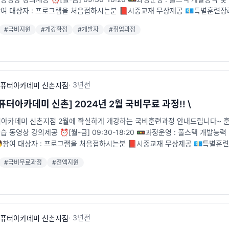
참여 대상자 : 프로그램을 처음접하시는분 📕시중교재 무상제공 💶특별훈련
신촌역 6번출구 앞 [5m] 📞전화 : 02-715-2111 🐥카카오톡 채널 : http://pf.k
#
국비지원
#
개강확정
#
개발자
#
취업과정
ervicecenter/online_consultation
·
3년
전
퓨터아카데미 신촌지점
터아카데미 신촌] 2024년 2월 국비무료 과정!! \
카데미 신촌지점 2월에 확실하게 개강하는 국비훈련과정 안내드립니다~ 훈련일정 : 
학습 동영상 강의제공 ⏰[월-금] 09:30-18:20 🚥과정운영 : 풀스택 개발능
👦참여 대상자 : 프로그램을 처음접하시는분 📕시중교재 무상제공 💶특별
호선 신촌역 6번출구 앞 [5m] 📞전화 : 02-715-2111 🐥카카오톡 채널 : http:/
#
국비무료과정
#
전액지원
·
3년
전
퓨터아카데미 신촌지점