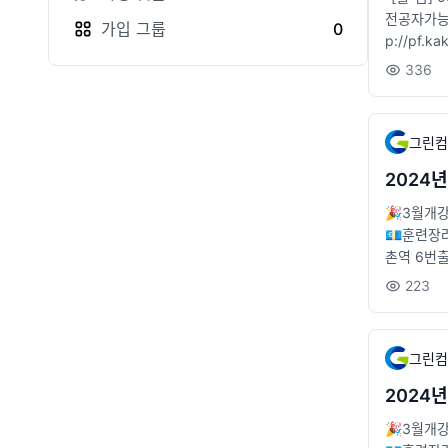
전공자가능)
가입
그룹
0
p://pf.ka
336
그린컴
2024
🎉3월개강
💶훈련장
촌역 6번출구 
_consulta
223
그린컴
2024
🎉3월개강