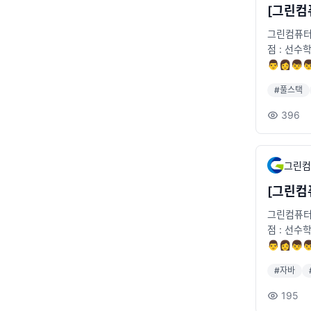
[그린컴
그린컴퓨터아
점 : 선수
👨👩
🚞위치 : 2
#
풀스택
396
그린컴
[그린컴퓨
그린컴퓨터아
점 : 선수
👨👩
🚞위치 : 2
#
자바
3.ap-nor
195