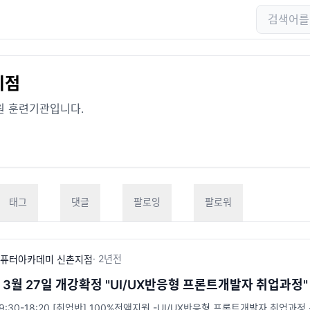
지점
원 훈련기관입니다.
태그
댓글
팔로잉
팔로워
·
2년
전
퓨터아카데미 신촌지점
년 3월 27일 개강확정 "UI/UX반응형 프론트개발자 취업과정
 09:30-18:20 [취업반] 100%전액지원 -UI/UX반응형 프론트개발자 취업