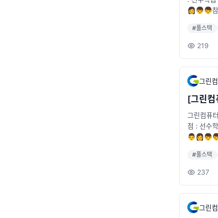
👩👦
치 : 2호선 
#
풀스택
t.co.kr/s
219
그린컴
[그린컴퓨
그린컴퓨터아
점 : 선수
👨👩
🚞위치 : 2
#
풀스택
237
그린컴