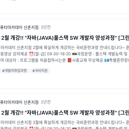
5m] 🐥카카오톡 채널 : http://pf.kakao.com/_tVjTxj 🐥신청 페이지 : https://
·
2년
전
퓨터아카데미 신촌지점
년 2월 개강!! "자바(JAVA)풀스택 SW 개발자 양성과정" 
카데미 신촌지점 2월에 확실하게 개강하는 국비훈련과정 안내드립니다~ 훈련일정 : 
 동영상 강의제공 ⏰[월-금] 09:30-18:20 🚥과정운영 : 풀스택 개발능력 
참여 대상자 : 프로그램을 처음접하시는분 📕시중교재 무상제공 💶특별훈련
신촌역 6번출구 앞 [5m] 📞전화 : 02-715-2111 🐥카카오톡 채널 : http://pf.k
#
개발자취업과정
#
국비지원
ervicecenter/online_consultation
·
2년
전
퓨터아카데미 신촌지점
년 2월 개강!! "자바(JAVA)풀스택 SW 개발자 양성과정" 
카데미 신촌지점 2월에 확실하게 개강하는 국비훈련과정 안내드립니다~ 훈련일정 : 
 동영상 강의제공 ⏰[월-금] 09:30-18:20 🚥과정운영 : 풀스택 개발능력 