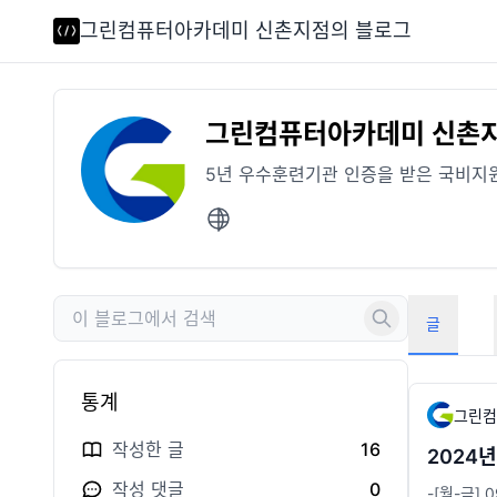
그린컴퓨터아카데미 신촌지점의 블로그
그린컴퓨터아카데미 신촌
5년 우수훈련기관 인증을 받은 국비지
글
통계
그린컴
작성한 글
16
2024
작성 댓글
0
-[월-금]