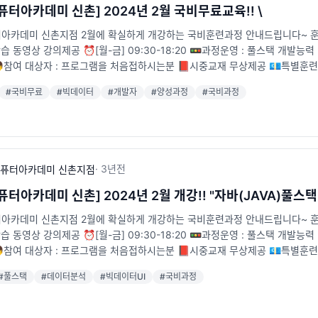
퓨터아카데미 신촌] 2024년 2월 국비무료교육!! \
카데미 신촌지점 2월에 확실하게 개강하는 국비훈련과정 안내드립니다~ 훈련일정 : 
학습 동영상 강의제공 ⏰[월-금] 09:30-18:20 🚥과정운영 : 풀스택 개발능
👦참여 대상자 : 프로그램을 처음접하시는분 📕시중교재 무상제공 💶특별
호선 신촌역 6번출구 앞 [5m] 📞전화 : 02-715-2111 🐥카카오톡 채널 : http:/
#
국비무료
#
빅데이터
#
개발자
#
양성과정
#
국비과정
·
3년
전
퓨터아카데미 신촌지점
터아카데미 신촌] 2024년 2월 개강!! "자바(JAVA)풀스
카데미 신촌지점 2월에 확실하게 개강하는 국비훈련과정 안내드립니다~ 훈련일정 : 
학습 동영상 강의제공 ⏰[월-금] 09:30-18:20 🚥과정운영 : 풀스택 개발능
👦참여 대상자 : 프로그램을 처음접하시는분 📕시중교재 무상제공 💶특별
호선 신촌역 6번출구 앞 [5m] 📞전화 : 02-715-2111 🐥카카오톡 채널 : http://pf
#
풀스택
#
데이터분석
#
빅데이터UI
#
국비과정
theast-2.amazonaws.com/assets/data/ck_upload/_upload_a07f334