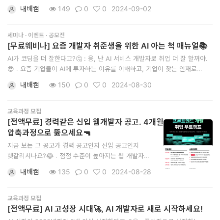
터
개발자로 취업할 수 있을까 궁금하셨다면? ​ 삼성 SDS를 거쳐 스타트업
내배캠
149
0
0
2024-09-02
CTO가 된 비전공자 출신 개발자에게 취업 전망부터 개발자 필수 역량까지,
베
모든 궁금증을 실시간으로 물어보세요! ​ 스파르타 내일배움캠프 #
이
세미나 · 이벤트 · 공모전
[무료웨비나] 요즘 개발자 취준생을 위한 AI 아는 척 매뉴얼📚
스
AI가 코딩을 더 잘한다고?🤔 : 응, 난 AI 서비스 개발자로 취업 더 잘 할꺼야.
프
😎 . 요즘 기업들이 AI에 투자하는 이유를 이해하고, 기업이 찾는 인재로
거듭나기 위한 AI 경쟁력이란 무엇인지 알아보세요! . 스파르타 내일배움캠프
로
내배캠
150
0
0
2024-08-30
#무료 AI 웨비나
: 개발자 취업 돌파 전략 A to Z . ✅ 일자: 2024년 9
젝
교육과정 모집
트
[전액무료] 경력같은 신입 웹개발자 공고. 4개월
관
압축과정으로 뚫으세요🔫
지금 보는 그 공고가 경력 공고인지 신입 공고인지
리
헷갈리시나요?😂 . 점점 수준이 높아지는 웹 개발자
데
자격요건에 지친 취준생을 위한 취업률1위 #전액무료 [🌟
내배캠
135
0
0
2024-08-28
프론트엔드 개발 부트캠프🌟] . [♾] 취업할 수 밖에 없는
이
하루 12시간 빡센 코딩! [🎯] 4개월 압축 과정, 그리고
터
수료후 4단계 취업지원까지! [🚀] 스파르타가 첫 지원-최종
교육과정 모집
합격까지 함께합니다
[전액무료] AI 고성장 시대🚀, AI 개발자로 새로 시작하세요!
사