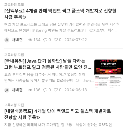
[👨‍🏫] 이력서 특강, 1:1 모의 면접, 시니어 멘토 세션
교육과정 모집
[전액무료] 4개월 만에 백엔드 찍고 풀스택 개발자로 전향할
사람 주목✨
현업 개발 프로세스를 그대로 담은 실무형 커리큘럼과 훈련생을 위한 세심한
혜택으로 완성한 [🌱Spring 백엔드 개발 부트캠프🌱] ​ ​ 🤔기초부터 핵심
개념까지 미리 점검해보고 싶으신가요? 👉시그니처 2종 강의와 현직 대기업
내배캠
134
0
0
2024-07-22
개발자 제작 GitBook으로 완벽 점검! ​ 🤔개발자 취업 궁금한 건 많은데,
물어볼 선배가 없으신가요? 👉현직 대기업 개발자와의
교육과정 모집
[국내유일][Java 단기 심화반] 남들 다하는
그런 부트캠프 말고 검증된 사람들만 모인 진짜
부트캠프를 찾고 있나요?
요즘 부트캠프 남들 다 하는 거 아니야..? 열심히 참여
안하는 사람들도 많아서 분위기도 별로라던데..🧐 . Java
단기 심화반은 CRUD 구현한 Github 링크를 제출한
내배캠
136
0
0
2024-06-18
검증된 분들만 모집합니다! 퀄리티있는 부트캠프를
찾는다면, 이곳이 정답입니다!⭕ . MSA, Kafka, 대용량
트래픽 처리 경험부터 최신 채용 트렌드에 맞춘 AI 활용
교육과정 모집
포트폴리오까지
[내일배움캠프] 4개월 만에 백엔드 찍고 풀스택 개발자로
전향할 사람 주목✨
지금 신청하면 미래의 내가 고마워할 걸..?😎 . 세상이 원하는 독보적인