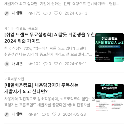
개발자가 되고 싶다면, 기업이 원하는 '진짜' 역량으로 준비하기!🎯 . 협업
역량과 개발 실력을 위한 프로젝트부터 개별 케어 시스템, 취업 이력서 면접
내배캠
175
0
0
2024-06-13
준비까지! 🚀2024 하반기 마지막 백엔드 개발자 취업 기회를 잡아보세요! .
✅ 모집마감: ~24.07.12(금) 23:59까지 ✅
세미나 · 이벤트 · 공모전
[취업 트렌드 무료설명회] AI알못 취준생을 위한
2024 취준 가이드
한국 직장인 73%, “업무에서 AI를 쓰고 있다”! 그런데
취준생인 나는 AI가 왜 중요한지 아직도 잘 모르겠지…?🧐
직장인을 위한 실무형 AI 강의를 만드는 커리큘럼 전문가가
내배캠
102
0
0
2024-06-11
취준생 여러분에게 그 이유를 알려드릴게요! 전 SAFFY
교수가 알려주는 ✨AI + 웹 개발 취업 트렌드 무료설명회✨
✅ 주제: AI & 개발자의 수요와 채용 기회 / 현실적인 취
교육과정 모집
[내일배움캠프] 채용담당자가 주목하는
개발자가 되고 싶다면?
사용자와 직접적으로 상호작용하며, ✨프로덕트의 앞단✨을
책임지는 프론트엔드 개발자를 꿈꾼다면?😎 비전공자를
위한 기본기는 물론, 주특기 기초-심화-플러스부터 실제
내배캠
94
0
0
2024-05-28
구현 프로젝트까지! 🚀2024 하반기 마지막 프론트엔드
개발자 취업 기회를 잡아보세요! ✅ 모집기간: