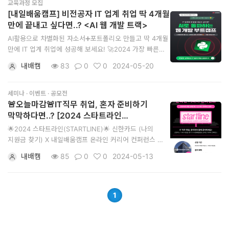
~24.07.14(일) 23:59까지 ✅ 교육일정: 24.07.15(월) ~
교육과정 모집
24.11.22(
[내일배움캠프] 비전공자 IT 업계 취업 딱 4개월
만에 끝내고 싶다면..? <AI 웹 개발 트랙>
AI활용으로 차별화된 자소서➕포트폴리오 만들고 딱 4개월
만에 IT 업계 취업에 성공해 보세요! 🚀2024 가장 빠른
비전공자 취업 루트를 얻어보세요! ✅ 모집기간:
내배캠
83
0
0
2024-05-20
~24.06.21(금) 23:59까지 ✅ 교육일정: 24.06.24(월) ~
24.10.28(월) ✅ 교육방법: 100%온라인
(강의VOD+실시간특강+팀프로젝트) ✅ 모집인원: KDT
세미나 · 이벤트 · 공모전
선착순 1
🚨오늘마감🚨IT직무 취업, 혼자 준비하기
막막하다면..? [2024 스타트라인
(STARTLINE) 온라인 커리어 컨퍼런스]
🌟2024 스타트라인(STARTLINE)🌟 신한카드 (나의
지원금 찾기) X 내일배움캠프 온라인 커리어 컨퍼런스
IT직무 취업, 혼자 준비하기 막막하다면? 지금 바로
내배캠
85
0
0
2024-05-13
스타트라인에서 시작해보세요! 현직 개발자, 마케터,
디자이너가 직접 도와드릴게요💪 ✅신청 기간: 2024년
05월 01일(수) ~ 2024년 05월 13일(월) 23:00 ✅ 주제:
wha
1