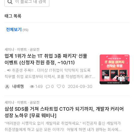
개
태그 목록
발
도
전체보기
(15)
구
네
세미나 · 이벤트 · 공모전
업계 1위가 쏘는 'IT 취업 3종 패키지' 선물
크
이벤트 (신청자 전원 증정, ~10/11)
워
. 📢 취준생 주목!! . 더이상 IT취업이 막막하지 않도록
크
직무별 취업 로드맵부터 이력서, 포폴 작성법까지 🎁IT
취업 3종 패키지🎁를 무료로 나눠드려요! . [🚥]
와
내배캠
149
0
0
2024-09-30
비전공자도 취업하는 개발자, 디자이너, 마케터 로드맵
서
[👀] 면접관 눈길을 사로잡을 포트폴리오 구성방법 [📝]
서류합격을 부르는 이력서 작성 꿀팁&템플릿 . ✅참여 방법
세미나 · 이벤트 · 공모전
버
1)무료 신청하기 버
삼성 SDS를 거쳐 스타트업 CTO가 되기까지, 개발자 커리어
성장 노하우 [무료 웨비나]
데
"여러분은 시행착오 없이 개발자로 취업하세요." 비전공자 출신 개발자가
이
취준생들에게 하고 싶은 모든 이야기! ​ 어떻게 하면 내가 원하는 회사에