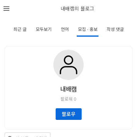
뎁스노트
내배캠의 블로그
로
그
최근 글
모두보기
언어
모집 · 홍보
작성 댓글
인
홈
언
어
내배캠
프
팔로워
0
레
임
팔로우
워
크