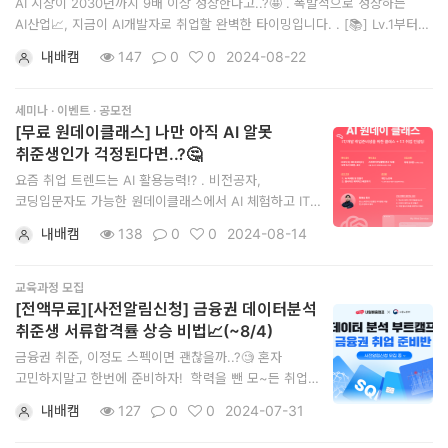
AI 시장이 2030년까지 9배 이상 성장한다고..?🤩 . 폭발적으로 성장하는
이
AI산업📈, 지금이 AI개발자로 취업할 완벽한 타이밍입니다. . [📚] Lv.1부터
3까지 개인 맞춤 수준별 학습! [💡] LLM구축 AI 커리큘럼으로 취업시장에서
언
내배캠
147
0
0
2024-08-22
돋보이는 포트폴리오 완성! [🚀] 내일배움캠프와 AI 개발자로 새로
스
시작하세요! . ✅ 모집기간: ~24.09.30
세미나 · 이벤트 · 공모전
이
[무료 원데이클래스] 나만 아직 AI 알못
야
취준생인가 걱정된다면..?🤔
요즘 취업 트렌드는 AI 활용능력⁉ . 비전공자,
기
코딩입문자도 가능한 원데이클래스에서 AI 체험하고 IT
모
커리어를 향한 첫걸음을 내딛으세요🚀 . IT/개발
내배캠
138
0
0
2024-08-14
취업준비생을 위한 [무료 AI 원데이클래스] 단 하루만에
집
코딩 입문 + AI 웹서비스 제작, 현직자 1:1 취업
·
컨설팅까지..!!👨‍🎓 . ✅교육일시(택1) : 8/21(수) OR
교육과정 모집
8/28(수) 오후 6
[전액무료][사전알림신청] 금융권 데이터분석
홍
취준생 서류합격률 상승 비법📈(~8/4)
보
금융권 취준, 이정도 스펙이면 괜찮을까..?🧐 혼자
고민하지말고 한번에 준비하자! ​ 학력을 뺀 모~든 취업
스킬셋을 다 담은 <데이터 분석 부트캠프 금융권 취업반>
내배캠
127
0
0
2024-07-31
무료 수강하고 블라인드 채용 경쟁력 확보하기!! ​ [📊]
Excel, SQL, Python, Tableau, 머신러닝, 빅데이터