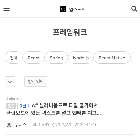
뎁스노트
로
그
프레임워크
인
전체
React
Spring
Node.js
React Native
jQ
홈
언
팔로잉만
어
프
Selenium
c# 셀레니움으로 파일 열기에서
레
질문
댓글
1
클립보드에 있는 텍스트를 넣고 엔터를 치고
임
싶습니다.
무니스
1,561
1
1
2022-11-10
워
크