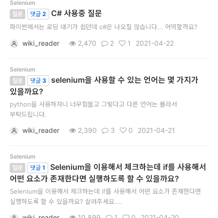
Selenium
개
C# 사용중 질문
질문
댓글
2
발
파이썬에서는 로딩 대기가 쉽던데 c#은 나오질 않습니다... 어떡할까요?
도
wiki_reader
2,470
2
1
2021-04-22
구
Selenium
네
selenium을 사용할 수 있는 언어는 몇 가지가
질문
댓글
3
있을까요?
크
python을 사용하자니 너무힘들고 그렇다고 다른 언어는 몰라서
워
부탁드립니다.
크
wiki_reader
2,390
3
0
2021-04-21
와
서
Selenium
Selenium을 이용해서 체크하는데 if를 사용해서
질문
댓글
1
버
어떤 요소가 존재한다면 실행하도록 할 수 있을까요?
데
Selenium을 이용해서 체크하는데 if를 사용해서 어떤 요소가 존재한다면
실행하도록 할 수 있을까요? 살려주세요....
이
wiki_reader
10,899
1
0
2021-04-20