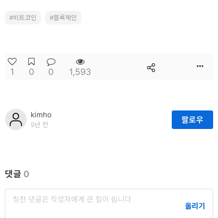
개
비트코인
블록체인
발
도
구
1
0
0
1,593
네
크
워
kimho
팔로우
크
9년 전
와
서
버
댓글
0
데
이
올리기