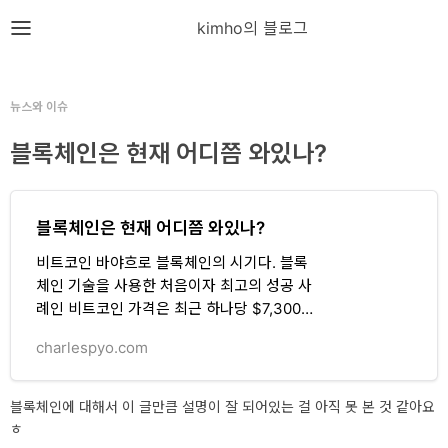
뎁스노트
kimho의 블로그
로
그
뉴스와 이슈
인
블록체인은 현재 어디쯤 와있나?
홈
블록체인은 현재 어디쯤 와있나?
언
비트코인 바야흐로 블록체인의 시기다. 블록
어
체인 기술을 사용한 처음이자 최고의 성공 사
프
례인 비트코인 가격은 최근 하나당 $7,300을
넘어서며 시총 130조원을 넘어섰다. (주지할
레
charlespyo.com
만한 사실은 불과 2년 전인 2015년 10월쯤엔
임
개당 $240 선을 유지하고 있었다는 점이다.)
비트코인은 중앙은행 같은 화폐 발행주체나
워
블록체인에 대해서 이 글만큼 설명이 잘 되어있는 걸 아직 못 본 것 같아요
시중은행 같은 신뢰 중개자 없이도 가…
ㅎ
크