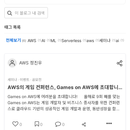
개
발
도
태그 목록
구
전체보기
AWS
AI
ML
Serverless
aws
세미나
ai
(1)
(1)
(1)
(1)
(1)
(1)
(1)
(6)
네
크
AWS 정진우
워
크
세미나 · 이벤트 · 공모전
와
AWS의 게임 컨퍼런스, Games on AWS에 초대합니다.
서
Games on AWS에 여러분을 초대합니다! 올해로 9회 째를 맞는
버
Games on AWS는 게임 개발자 및 비즈니스 종사자를 위한 컨퍼런
스로 클라우드 기반의 성공적인 게임 개발과 운영, 동반성장을 함께
데
논의하는 자리입니다. 특히, 올해 진행되는 Games on AWS 2023
는 대한민국 게임의 메카, 판교에서 개최될 예정입니다. AWS for
이
0
0
0
Games의 폭넓은 포트폴리오와 함께 소규모 스튜디오로 런칭 4개월