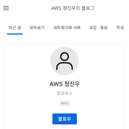
뎁스노트
AWS 정진우의 블로그
로
그
최근 글
모두보기
네트워크와 서버
모집 · 홍보
작성 
인
홈
언
어
AWS 정진우
프
팔로워
0
레
AWS
임
워
팔로우
크