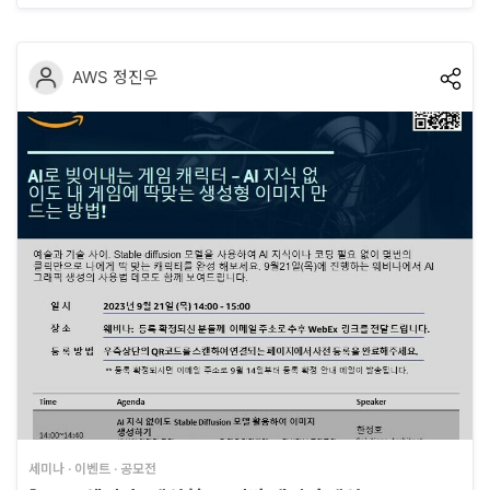
터
만에 GOTY 모바일 게임상을..
베
이
AWS 정진우
스
프
로
젝
트
관
리
데
이
터
세미나 · 이벤트 · 공모전
사