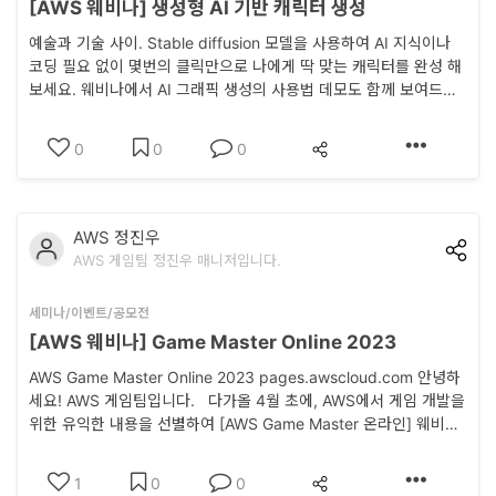
[AWS 웨비나] 생성형 AI 기반 캐릭터 생성
이
예술과 기술 사이. Stable diffusion 모델을 사용하여 AI 지식이나
언
코딩 필요 없이 몇번의 클릭만으로 나에게 딱 맞는 캐릭터를 완성 해
스
보세요. 웨비나에서 AI 그래픽 생성의 사용법 데모도 함께 보여드립
니다. 원활한 소통을 위해 한정된 인원만 수용하는 웨비나입니다. 등
이
록 확정되신 분들에게 행사 7일 전에 등록 확정 안내 메일과 Webex
0
0
0
링크가 발송될 예정입니다. ** 등록후 설문조사를 해주시는 분들께
야
는 Amazon SageMaker..
기
AWS 정진우
모
AWS 게임팀 정진우 매니저입니다.
집
·
세미나/이벤트/공모전
[AWS 웨비나] Game Master Online 2023
홍
AWS Game Master Online 2023 pages.awscloud.com 안녕하
보
세요! AWS 게임팀입니다. 다가올 4월 초에, AWS에서 게임 개발을
위한 유익한 내용을 선별하여 [AWS Game Master 온라인] 웨비나
를 준비하였습니다. 이번 4월 4일 웨비나에서는 1) Unity 게임 빌드
를 AWS에서 최소 비용으로 신속하게 수행하는 법 2) 클라이언트 개
1
0
0
발자도 손쉽게 로그 분석을 하는 법 3) 글로벌 천만 다운로드를 기