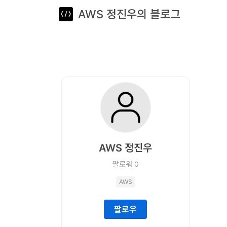
AWS 정진우의 블로그
뎁스노트
로
그
인
홈
언
어
AWS 정진우
프
팔로워
0
레
AWS
임
워
팔로우
크