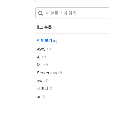
개
발
도
태그 목록
구
전체보기
(6)
네
AWS
(1)
크
AI
(1)
워
ML
(1)
Serverless
(1)
크
aws
(1)
와
세미나
(1)
서
ai
(1)
버
데
이