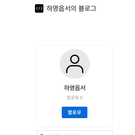
하영옵서의 블로그
뎁스노트
로
그
인
홈
언
어
하영옵서
프
팔로워
0
레
임
팔로우
워
크