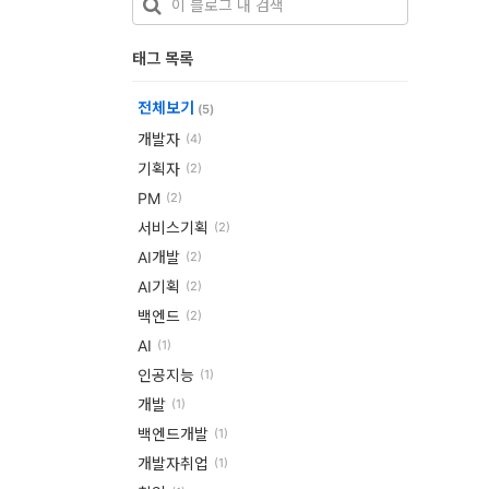
개
태그 목록
발
도
전체보기
(5)
구
개발자
(4)
기획자
(2)
네
PM
(2)
크
서비스기획
(2)
워
AI개발
(2)
크
AI기획
(2)
와
백엔드
(2)
AI
서
(1)
인공지능
(1)
버
개발
(1)
데
백엔드개발
(1)
이
개발자취업
(1)