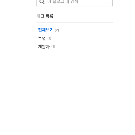
개
태그 목록
발
도
전체보기
(2)
구
부업
(1)
개발자
(1)
네
크
워
크
와
서
버
데
이