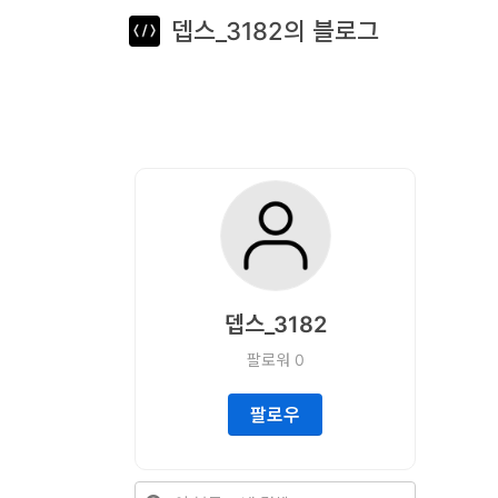
뎁스_3182의 블로그
뎁스노트
로
그
인
홈
언
어
뎁스_3182
프
팔로워
0
레
임
팔로우
워
크