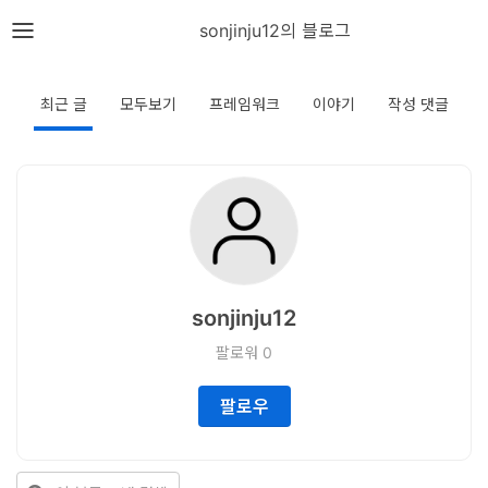
뎁스노트
sonjinju12의 블로그
로
그
최근 글
모두보기
프레임워크
이야기
작성 댓글
인
홈
언
어
sonjinju12
프
팔로워
0
레
임
팔로우
워
크