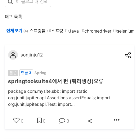
개
태그 목록
발
도
전체보기
스프링툴
스프링
Java
chromedriver
selenium
(1)
(1)
(1)
(1)
(1
(4)
구
네
sonjinju12
크
워
질문
댓글
3
Spring
크
springtoolsuite4에서 런 (쿼리생성)오류
와
package com.mysite.sbb; import static
org.junit.jupiter.api.Assertions.assertEquals; import
서
org.junit.jupiter.api.Test; import
버
org.springframework.beans.factory.annotation.Autowired;
import
데
0
0
3
org.springframework.boot.test.context.SpringBootTest;
이
@Sprin..