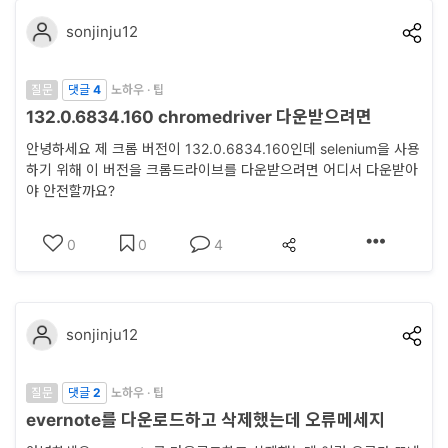
터
sonjinju12
베
이
질문
댓글
4
노하우 · 팁
스
132.0.6834.160 chromedriver 다운받으려면
프
안녕하세요 제 크롬 버전이 132.0.6834.160인데 selenium을 사용
로
하기 위해 이 버전을 크롬드라이브를 다운받으려면 어디서 다운받아
야 안전할까요?
젝
트
0
0
4
관
리
sonjinju12
데
이
질문
댓글
2
노하우 · 팁
터
evernote를 다운로드하고 삭제했는데 오류메세지
사